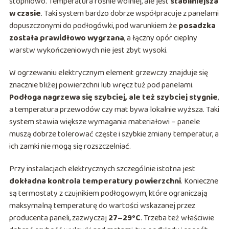
stopniowo. Temperatura rośnie wolniej, ale jest
stabilniejsza
w czasie
. Taki system bardzo dobrze współpracuje z panelami
dopuszczonymi do podłogówki, pod warunkiem że
posadzka
została prawidłowo wygrzana
, a łączny opór cieplny
warstw wykończeniowych nie jest zbyt wysoki.
W ogrzewaniu elektrycznym element grzewczy znajduje się
znacznie bliżej powierzchni lub wręcz tuż pod panelami.
Podłoga nagrzewa się szybciej, ale też szybciej stygnie
,
a temperatura przewodów czy mat bywa lokalnie wyższa. Taki
system stawia większe wymagania materiałowi – panele
muszą dobrze tolerować częste i szybkie zmiany temperatur, a
ich zamki nie mogą się rozszczelniać.
Przy instalacjach elektrycznych szczególnie istotna jest
dokładna kontrola temperatury powierzchni
. Konieczne
są termostaty z czujnikiem podłogowym, które ograniczają
maksymalną temperaturę do wartości wskazanej przez
producenta paneli, zazwyczaj
27–29°C
. Trzeba też właściwie