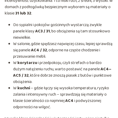
intensywność użytkowania: 1 to niski ruch, 2 średni, 3 wysoki. W
domach z podłogówką bezpiecznym wyborem są materiały o
klasie
31 lub 32
.
Do sypialni i pokojów gościnnych wystarczą zwykle
panele klasy
AC3 / 31
, bo obciążenia są tam stosunkowo
niewielkie.
W salonie, gdzie spędzasz najwięcej czasu, lepiej sprawdzą
się panele
AC4 / 32
, odporne na częste chodzenie i
przesuwanie mebli.
W
korytarzu
i przedpokoju, czyli strefach o bardzo
dużym natężeniu ruchu, warto postawić na panele
AC4–
AC5 / 32
, które dobrze znoszą piasek z butów i punktowe
obciążenia.
W
kuchni
– gdzie łączy się wysoka temperatura, ryzyko
zalania i intensywny ruch – sprawdzają się materiały o
klasie ścieralności co najmniej
AC4
i podwyższonej
odporności na wilgoć.