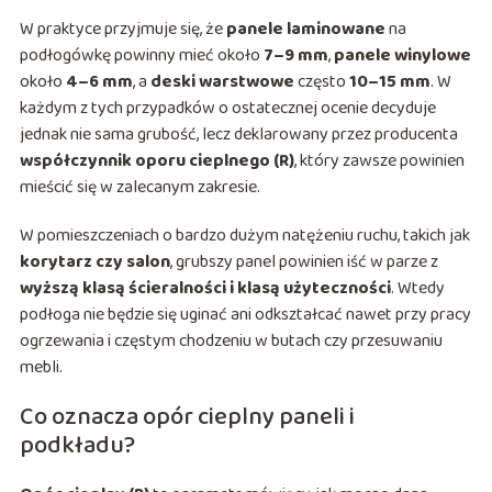
W praktyce przyjmuje się, że
panele laminowane
na
podłogówkę powinny mieć około
7–9 mm
,
panele winylowe
około
4–6 mm
, a
deski warstwowe
często
10–15 mm
. W
każdym z tych przypadków o ostatecznej ocenie decyduje
jednak nie sama grubość, lecz deklarowany przez producenta
współczynnik oporu cieplnego (R)
, który zawsze powinien
mieścić się w zalecanym zakresie.
W pomieszczeniach o bardzo dużym natężeniu ruchu, takich jak
korytarz czy salon
, grubszy panel powinien iść w parze z
wyższą klasą ścieralności i klasą użyteczności
. Wtedy
podłoga nie będzie się uginać ani odkształcać nawet przy pracy
ogrzewania i częstym chodzeniu w butach czy przesuwaniu
mebli.
Co oznacza opór cieplny paneli i
podkładu?