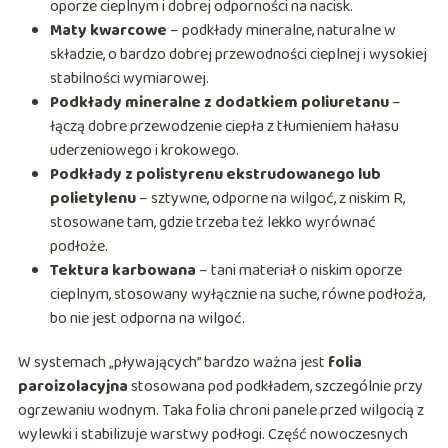
oporze cieplnym i dobrej odporności na nacisk.
Maty kwarcowe
– podkłady mineralne, naturalne w
składzie, o bardzo dobrej przewodności cieplnej i wysokiej
stabilności wymiarowej.
Podkłady mineralne z dodatkiem poliuretanu
–
łączą dobre przewodzenie ciepła z tłumieniem hałasu
uderzeniowego i krokowego.
Podkłady z polistyrenu ekstrudowanego lub
polietylenu
– sztywne, odporne na wilgoć, z niskim R,
stosowane tam, gdzie trzeba też lekko wyrównać
podłoże.
Tektura karbowana
– tani materiał o niskim oporze
cieplnym, stosowany wyłącznie na suche, równe podłoża,
bo nie jest odporna na wilgoć.
W systemach „pływających” bardzo ważna jest
folia
paroizolacyjna
stosowana pod podkładem, szczególnie przy
ogrzewaniu wodnym. Taka folia chroni panele przed wilgocią z
wylewki i stabilizuje warstwy podłogi. Część nowoczesnych