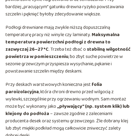
bardziej „pracującym” gatunku drewna ryzyko powstawania
szczelin i pęknięć byłoby zdecydowanie większe.
Podłogi drewniane mają zwykle niższą dopuszczalną
temperaturę pracy niż winyle czy laminaty.
Maksymalna
temperatura powierzchni podłogi z drewna to
zazwyczaj 26–27°C
. Trzeba też dbać o
stabilną wilgotność
powietrza w pomieszczeniu
, bo zbyt suche powietrze w
sezonie grzewczym przyspiesza wysychanie, pękanie i
powstawanie szczelin między deskami.
Przy deskach warstwowych konieczna jest
folia
paroizolacyjna
, która chroni drewno przed wilgocią z
wylewki, szczególnie przy ogrzewaniu wodnym. Sam montaż
może być wykonany jako
„pływający” (np. system klik) lub
klejony do podłoża
– zawsze zgodnie z zaleceniami
producenta desek oraz systemu grzewczego. Źle dobrany klej
lub zbyt miękki podkład mogą całkowicie zniweczyć zalety
dobrej deski.