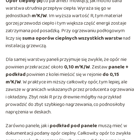
Opór cieplny (R)
to parametr mówiący, jak mocno dana
warstwa utrudnia przepływ ciepła. Wyraża się go w
jednostkach
m²K/W
. Im wyższa wartość R, tym materiał
gorzej przewodzi ciepło i tym większa część energii zostaje
zatrzymana pod posadzką. Przy ogrzewaniu podłogowym
liczy się
suma oporów cieplnych wszystkich warstw
nad
instalacją grzewczą.
Dla samej warstwy paneli przyjmuje się zwykle, że opór nie
powinien przekraczać około
0,10 m²K/W
. Zestaw
panele +
podkład
powinien z kolei mieścić się w rejonie
do 0,15
m²K/W
. W praktyce im niższy całkowity opór, tym lepiej, ale
zawsze w granicach wskazanych przez producenta ogrzewania
i okładziny. Zbyt niski R przy drewnie mógłby na przykład
prowadzić do zbyt szybkiego nagrzewania, co podnosiłoby
naprężenia w deskach.
Zarówno panele, jak i
podkład pod panele
muszą mieć w
dokumentacji podany opór cieplny. Całkowity opór to zwykła