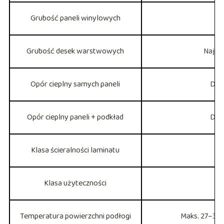
Grubość paneli winylowych
Ok
Grubość desek warstwowych
Najcz
Opór cieplny samych paneli
Do o
Opór cieplny paneli + podkład
Do o
Klasa ścieralności laminatu
Klasa użyteczności
Temperatura powierzchni podłogi
Maks. 27–30°