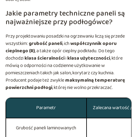
Jakie parametry techniczne paneli są
najważniejsze przy podłogówce?
Przy projektowaniu posadzki na ogrzewaniu liczą się przede
wszystkim:
grubość paneli
, ich
współczynnik oporu
cieplnego (R)
, a także opór cieplny podkładu. Do tego
dochodzi
klasa ścieralności
i
klasa użyteczności
, które
mówią o odporności na codzienne użytkowanie w
pomieszczeniach takich jak salon, korytarz czy kuchnia.
Producent podaje też zwykle
maksymalną temperaturę
powierzchni podłogi
, której nie wolno przekraczać.
Parametr
Zalecana wartość / z
Grubość paneli laminowanych
Ok