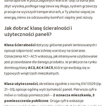
suma oporów R poszczególnych warstw. Gdy ta suma jest
zbyt wysoka, podłoga nagrzewa się długo, system grzewczy
pracuje na wyższych temperaturach, a Ty płacisz więcej za
energię, mimo że odczuwalny komfort cieplny jest niższy.
Jak dobrać klasę ścieralności i
użyteczności paneli?
Klasa ścieralności
dotyczy głównie paneli laminowanych i
opisuje odporność wierzchniej warstwy na ścieranie.
Oznaczenia AC1–AC5 wskazują, jak intensywne użytkowanie
jest przewidziane dla danego produktu. W praktyce na rynku
dominują klasy
AC3, AC4 i AC5
, które sprawdzają się w
typowych wnętrzach mieszkalnych.
Klasa użyteczności
, określana zgodnie z normą EN 13329 (np.
21–33), opisuje ogólną wytrzymałość paneli. Pierwsza cyfra
mówi o rodzaju pomieszczeń –
2 oznacza mieszkania, 3
pomieszczenia publiczne
. Druga cyfra wskazuje