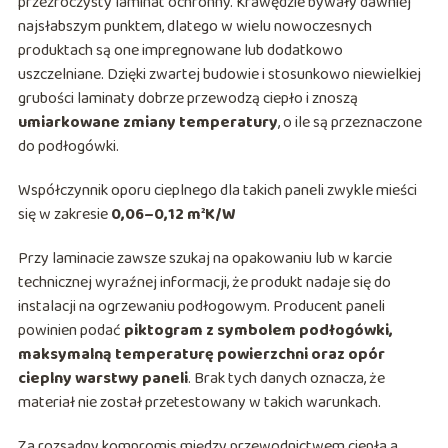
przezroczysty laminat ochronny. Krawędzie bywały dawniej
najsłabszym punktem, dlatego w wielu nowoczesnych
produktach są one impregnowane lub dodatkowo
uszczelniane. Dzięki zwartej budowie i stosunkowo niewielkiej
grubości laminaty dobrze przewodzą ciepło i znoszą
umiarkowane zmiany temperatury
, o ile są przeznaczone
do podłogówki.
Współczynnik oporu cieplnego dla takich paneli zwykle mieści
się w zakresie
0,06–0,12 m²K/W
Przy laminacie zawsze szukaj na opakowaniu lub w karcie
technicznej wyraźnej informacji, że produkt nadaje się do
instalacji na ogrzewaniu podłogowym. Producent paneli
powinien podać
piktogram z symbolem podłogówki,
maksymalną temperaturę powierzchni oraz opór
cieplny warstwy paneli
. Brak tych danych oznacza, że
materiał nie został przetestowany w takich warunkach.
Za rozsądny kompromis między przewodnictwem ciepła a