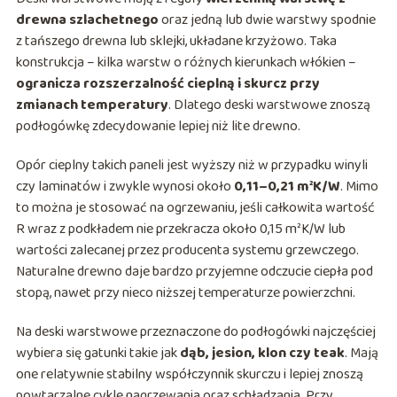
drewna szlachetnego
oraz jedną lub dwie warstwy spodnie
z tańszego drewna lub sklejki, układane krzyżowo. Taka
konstrukcja – kilka warstw o różnych kierunkach włókien –
ogranicza rozszerzalność cieplną i skurcz przy
zmianach temperatury
. Dlatego deski warstwowe znoszą
podłogówkę zdecydowanie lepiej niż lite drewno.
Opór cieplny takich paneli jest wyższy niż w przypadku winyli
czy laminatów i zwykle wynosi około
0,11–0,21 m²K/W
. Mimo
to można je stosować na ogrzewaniu, jeśli całkowita wartość
R wraz z podkładem nie przekracza około 0,15 m²K/W lub
wartości zalecanej przez producenta systemu grzewczego.
Naturalne drewno daje bardzo przyjemne odczucie ciepła pod
stopą, nawet przy nieco niższej temperaturze powierzchni.
Na deski warstwowe przeznaczone do podłogówki najczęściej
wybiera się gatunki takie jak
dąb, jesion, klon czy teak
. Mają
one relatywnie stabilny współczynnik skurczu i lepiej znoszą
powtarzalne cykle nagrzewania oraz schładzania. Przy