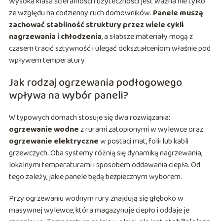
Wysoka klasa ścieralności i użyteczności jest ważna nie tylko
ze względu na codzienny ruch domowników.
Panele muszą
zachować stabilność struktury przez wiele cykli
nagrzewania i chłodzenia
, a słabsze materiały mogą z
czasem tracić sztywność i ulegać odkształceniom właśnie pod
wpływem temperatury.
Jak rodzaj ogrzewania podłogowego
wpływa na wybór paneli?
W typowych domach stosuje się dwa rozwiązania:
ogrzewanie wodne
z rurami zatopionymi w wylewce oraz
ogrzewanie elektryczne
w postaci mat, folii lub kabli
grzewczych. Oba systemy różnią się dynamiką nagrzewania,
lokalnymi temperaturami i sposobem oddawania ciepła. Od
tego zależy, jakie panele będą bezpiecznym wyborem.
Przy ogrzewaniu wodnym rury znajdują się głęboko w
masywnej wylewce, która magazynuje ciepło i oddaje je