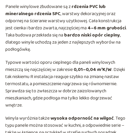
Panele winylowe zbudowane są z
rdzenia PVC lub
mineralnego rdzenia SPC
, warstwy dekoracyjnej oraz
odpornej na ścieranie warstwy użytkowej. Cała konstrukcja
jest cienka i bardzo zwarta, najczęściej ma
4–6 mm grubości
.
Taka budowa przekłada się na
bardzo niski opór cieplny
,
dlatego winyle uchodzą za jeden z najlepszych wyborów na
podłogówkę.
Typowe wartości oporu cieplnego dla paneli winylowych
mieszczą się najczęściej w zakresie
0,01–0,04 m²K/W
. Dzięki
tak niskiemu R instalacja reaguje szybko na zmianę nastaw
termostatu, a pomieszczenie nagrzewa się równomiernie.
Sprawdza się to zwłaszcza w dobrze zaizolowanych
mieszkaniach, gdzie podłoga ma tylko lekko dogrzewać
wnętrze.
Winyla wyróżnia także
wysoka odporność na wilgoć
. Tego
typu panele można stosować w kuchni, a odpowiednie serie –
także w łazience, na przykład w strefie suchych posadzek.