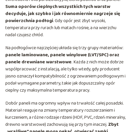
Suma oporów cieplnych wszystkich tych warstw
decyduje, jak szybko i jak równomiernie nagrzeje się
powierzchnia podłogi
. Gdy opór jest zbyt wysoki,
temperatura przy rurach lub matach rośnie, a na wierzchu
nadal czujesz chłód.
Na podłogówce najczęściej układa się trzy grupy materiałów:
panele laminowane, panele winylowe (LVT/SPC) oraz
panele drewniane warstwowe
. Każda z nich może dobrze
współpracować z instalacją, ale tylko wtedy, gdy producent
jasno oznaczył kompatybilność z ogrzewaniem podłogowym i
podał wymagane parametry, takie jak dopuszczalny opór
cieplny czy maksymalna temperatura pracy.
Dobór paneli ma ogromny wpływ na trwałość całej posadzki.
Materiał reaguje na zmiany temperatury rozszerzaniem i
kurczeniem, a różne rodzaje rdzeni (HDF, PVC, rdzeń mineralny,
drewno warstwowe) zachowują się przy tym inaczej.
Zbyt
„wrażliwe” panele mogą pękać, otwierać zamki,