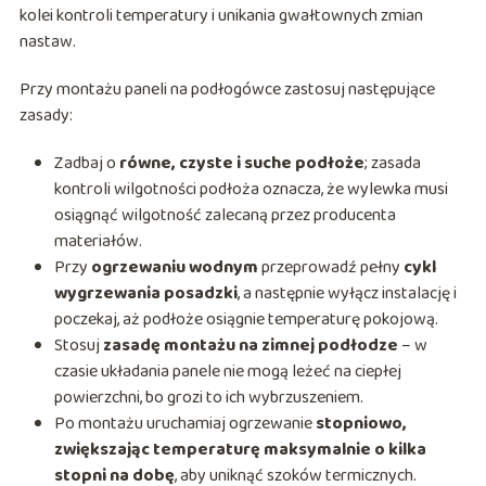
kolei kontroli temperatury i unikania gwałtownych zmian
nastaw.
Przy montażu paneli na podłogówce zastosuj następujące
zasady:
Zadbaj o
równe, czyste i suche podłoże
; zasada
kontroli wilgotności podłoża oznacza, że wylewka musi
osiągnąć wilgotność zalecaną przez producenta
materiałów.
Przy
ogrzewaniu wodnym
przeprowadź pełny
cykl
wygrzewania posadzki
, a następnie wyłącz instalację i
poczekaj, aż podłoże osiągnie temperaturę pokojową.
Stosuj
zasadę montażu na zimnej podłodze
– w
czasie układania panele nie mogą leżeć na ciepłej
powierzchni, bo grozi to ich wybrzuszeniem.
Po montażu uruchamiaj ogrzewanie
stopniowo,
zwiększając temperaturę maksymalnie o kilka
stopni na dobę
, aby uniknąć szoków termicznych.