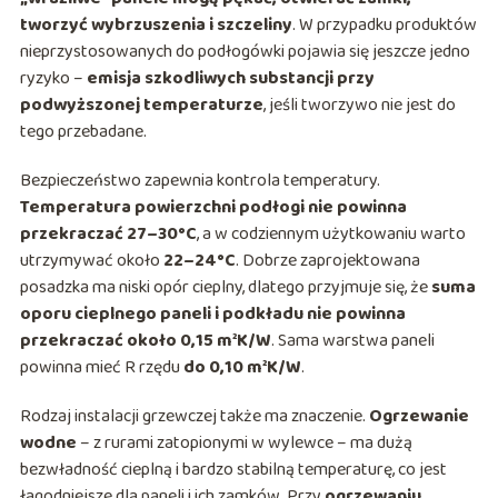
tworzyć wybrzuszenia i szczeliny
. W przypadku produktów
nieprzystosowanych do podłogówki pojawia się jeszcze jedno
ryzyko –
emisja szkodliwych substancji przy
podwyższonej temperaturze
, jeśli tworzywo nie jest do
tego przebadane.
Bezpieczeństwo zapewnia kontrola temperatury.
Temperatura powierzchni podłogi nie powinna
przekraczać 27–30°C
, a w codziennym użytkowaniu warto
utrzymywać około
22–24°C
. Dobrze zaprojektowana
posadzka ma niski opór cieplny, dlatego przyjmuje się, że
suma
oporu cieplnego paneli i podkładu nie powinna
przekraczać około 0,15 m²K/W
. Sama warstwa paneli
powinna mieć R rzędu
do 0,10 m²K/W
.
Rodzaj instalacji grzewczej także ma znaczenie.
Ogrzewanie
wodne
– z rurami zatopionymi w wylewce – ma dużą
bezwładność cieplną i bardzo stabilną temperaturę, co jest
łagodniejsze dla paneli i ich zamków. Przy
ogrzewaniu