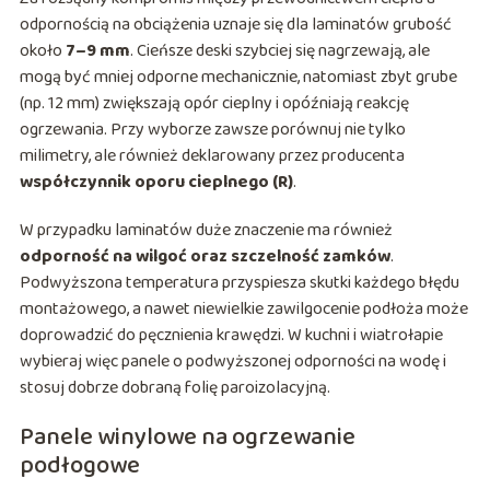
odpornością na obciążenia uznaje się dla laminatów grubość
około
7–9 mm
. Cieńsze deski szybciej się nagrzewają, ale
mogą być mniej odporne mechanicznie, natomiast zbyt grube
(np. 12 mm) zwiększają opór cieplny i opóźniają reakcję
ogrzewania. Przy wyborze zawsze porównuj nie tylko
milimetry, ale również deklarowany przez producenta
współczynnik oporu cieplnego (R)
.
W przypadku laminatów duże znaczenie ma również
odporność na wilgoć oraz szczelność zamków
.
Podwyższona temperatura przyspiesza skutki każdego błędu
montażowego, a nawet niewielkie zawilgocenie podłoża może
doprowadzić do pęcznienia krawędzi. W kuchni i wiatrołapie
wybieraj więc panele o podwyższonej odporności na wodę i
stosuj dobrze dobraną folię paroizolacyjną.
Panele winylowe na ogrzewanie
podłogowe