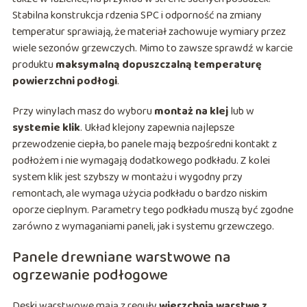
Stabilna konstrukcja rdzenia SPC i odporność na zmiany
temperatur sprawiają, że materiał zachowuje wymiary przez
wiele sezonów grzewczych. Mimo to zawsze sprawdź w karcie
produktu
maksymalną dopuszczalną temperaturę
powierzchni podłogi
.
Przy winylach masz do wyboru
montaż na klej
lub w
systemie klik
. Układ klejony zapewnia najlepsze
przewodzenie ciepła, bo panele mają bezpośredni kontakt z
podłożem i nie wymagają dodatkowego podkładu. Z kolei
system klik jest szybszy w montażu i wygodny przy
remontach, ale wymaga użycia podkładu o bardzo niskim
oporze cieplnym. Parametry tego podkładu muszą być zgodne
zarówno z wymaganiami paneli, jak i systemu grzewczego.
Panele drewniane warstwowe na
ogrzewanie podłogowe
Deski warstwowe mają z reguły
wierzchnią warstwę z