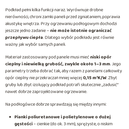
Podkład pełni kilka funkcji naraz. Wyrównuje drobne
nierówności, chroni zamki paneli przed zgniataniem, poprawia
akustykę wnętrza. Przy ogrzewaniu podłogowym dochodzi
jeszcze jedno zadanie –
nie może istotnie ograniczać
przepływu ciepła
. Dlatego wybór podkładu jest równie
ważny jak wybór samych paneli.
Materiał zastosowany pod panele musi mieć
niski opór
cieplny i niewielką grubość, zwykle około 1–3 mm
. Jego
parametry trzeba dobrać tak, aby razem z panelami całkowity
opór cieplny nie przekraczał mniej więcej
0,15 m²K/W
. Zbyt
gruby lub zbyt izolujący podkład potrafi skutecznie „zadusić”
nawet dobrze zaprojektowane ogrzewanie.
Na podłogówce dobrze sprawdzają się między innymi:
Pianki poliuretanowe i polietylenowe o dużej
gęstości
– cienkie (do ok. 3 mm), sprężyste, o niskim