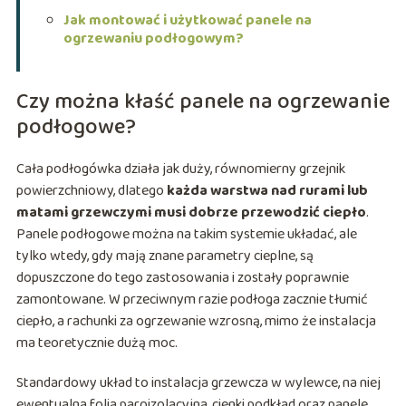
Jak montować i użytkować panele na
ogrzewaniu podłogowym?
Czy można kłaść panele na ogrzewanie
podłogowe?
Cała podłogówka działa jak duży, równomierny grzejnik
powierzchniowy, dlatego
każda warstwa nad rurami lub
matami grzewczymi musi dobrze przewodzić ciepło
.
Panele podłogowe można na takim systemie układać, ale
tylko wtedy, gdy mają znane parametry cieplne, są
dopuszczone do tego zastosowania i zostały poprawnie
zamontowane. W przeciwnym razie podłoga zacznie tłumić
ciepło, a rachunki za ogrzewanie wzrosną, mimo że instalacja
ma teoretycznie dużą moc.
Standardowy układ to instalacja grzewcza w wylewce, na niej
ewentualna folia paroizolacyjna, cienki podkład oraz panele.