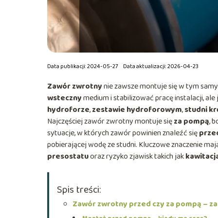
Data publikacji: 2024-05-27
Data aktualizacji: 2026-04-23
Zawór zwrotny
nie zawsze montuje się w tym samy
wsteczny
medium i stabilizować pracę instalacji, al
hydroforze
,
zestawie hydroforowym
,
studni k
Najczęściej zawór zwrotny montuje się
za pompą
, 
sytuacje, w których zawór powinien znaleźć się
prze
pobierającej wodę ze studni. Kluczowe znaczenie maj
presostatu
oraz ryzyko zjawisk takich jak
kawitacj
Spis treści:
Zawór zwrotny przed czy za pompą – z