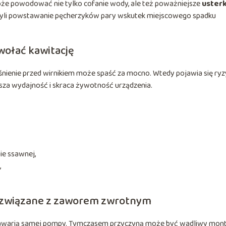
e powodować nie tylko cofanie wody, ale też poważniejsze
usterk
czyli powstawanie pęcherzyków pary wskutek miejscowego spadku
wołać kawitację
iśnienie przed wirnikiem może spaść za mocno. Wtedy pojawia się ry
rsza wydajność i skraca żywotność urządzenia.
ie ssawnej,
,
e związane z zaworem zwrotnym
awarią samej pompy. Tymczasem przyczyną może być wadliwy mont