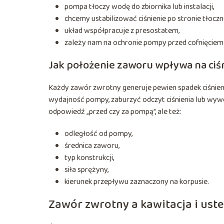
pompa tłoczy wodę do zbiornika lub instalacji,
chcemy ustabilizować ciśnienie po stronie tłoczne
układ współpracuje z presostatem,
zależy nam na ochronie pompy przed cofnięciem
Jak położenie zaworu wpływa na ciś
Każdy zawór zwrotny generuje pewien spadek ciśnien
wydajność pompy, zaburzyć odczyt ciśnienia lub wywoła
odpowiedź „przed czy za pompą”, ale też:
odległość od pompy,
średnica zaworu,
typ konstrukcji,
siła sprężyny,
kierunek przepływu zaznaczony na korpusie.
Zawór zwrotny a kawitacja i uste