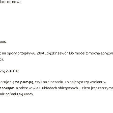
lacji od nowa.
nia.
 na opory przepływu. Zbyt „ciężki” zawór lub model z mocną spręży
ji.
wiązanie
ntuje się
za pompą
, czyli na tłoczeniu. To najczęstszy wariant w
forowym
, a także w wielu układach obiegowych. Celem jest zatrzym
ie cofaniu się wody.