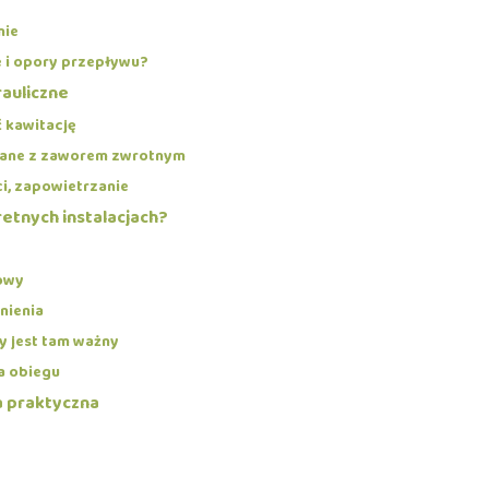
nie
e i opory przepływu?
rauliczne
 kawitację
ązane z zaworem zwrotnym
i, zapowietrzanie
etnych instalacjach?
owy
nienia
y jest tam ważny
na obiegu
 praktyczna