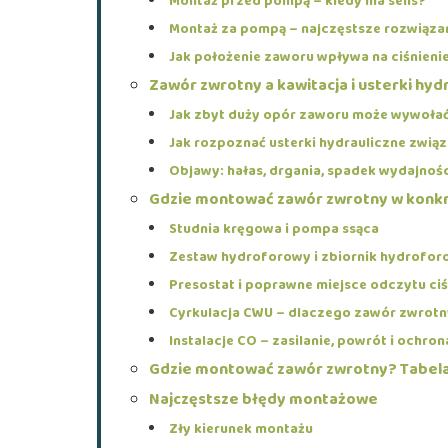
Montaż przed pompą – kiedy ma sens?
Montaż za pompą – najczęstsze rozwiąza
Jak położenie zaworu wpływa na ciśnieni
Zawór zwrotny a kawitacja i usterki hyd
Jak zbyt duży opór zaworu może wywołać
Jak rozpoznać usterki hydrauliczne zwi
Objawy: hałas, drgania, spadek wydajnośc
Gdzie montować zawór zwrotny w konkr
Studnia kręgowa i pompa ssąca
Zestaw hydroforowy i zbiornik hydrofor
Presostat i poprawne miejsce odczytu ciś
Cyrkulacja CWU – dlaczego zawór zwrotn
Instalacje CO – zasilanie, powrót i ochro
Gdzie montować zawór zwrotny? Tabela
Najczęstsze błędy montażowe
Zły kierunek montażu