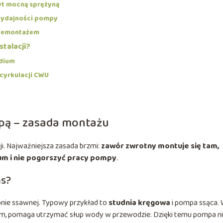
yt mocną sprężyną
wydajności pompy
 demontażem
talacji?
edium
cyrkulacji CWU
pą – zasada montażu
ji. Najważniejsza zasada brzmi:
zawór zwrotny montuje się tam,
um i nie pogorszyć pracy pompy
.
ns?
ronie ssawnej. Typowy przykład to
studnia kręgowa
i pompa ssąca.
ym, pomaga utrzymać słup wody w przewodzie. Dzięki temu pompa n