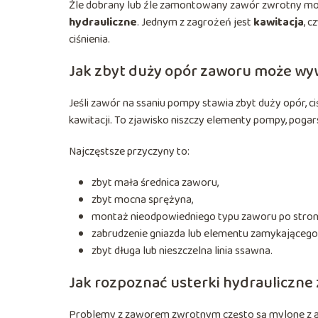
Źle dobrany lub źle zamontowany zawór zwrotny moż
hydrauliczne
. Jednym z zagrożeń jest
kawitacja
, 
ciśnienia.
Jak zbyt duży opór zaworu może wy
Jeśli zawór na ssaniu pompy stawia zbyt duży opór, c
kawitacji. To zjawisko niszczy elementy pompy, poga
Najczęstsze przyczyny to:
zbyt mała średnica zaworu,
zbyt mocna sprężyna,
montaż nieodpowiedniego typu zaworu po stron
zabrudzenie gniazda lub elementu zamykającego
zbyt długa lub nieszczelna linia ssawna.
Jak rozpoznać usterki hydrauliczn
Problemy z zaworem zwrotnym często są mylone z 