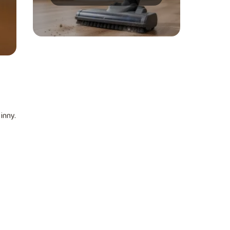
używać?
inny.