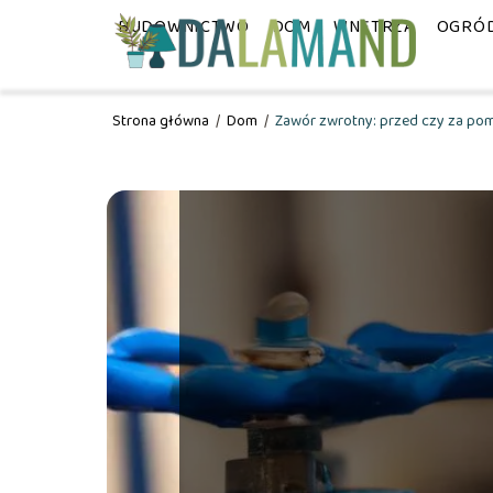
BUDOWNICTWO
DOM
WNĘTRZA
OGRÓ
Strona główna
/
Dom
/
Zawór zwrotny: przed czy za pom