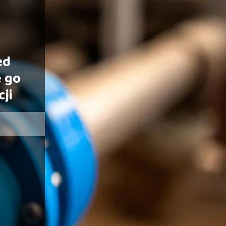
ed
 go
ji