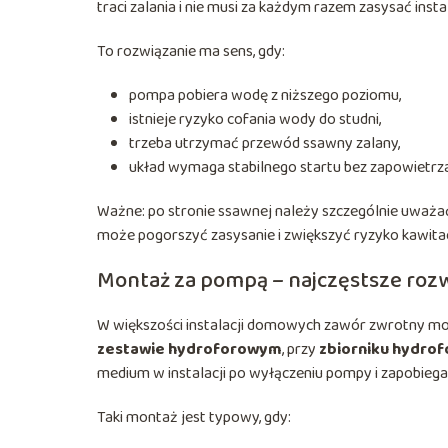
traci zalania i nie musi za każdym razem zasysać insta
To rozwiązanie ma sens, gdy:
pompa pobiera wodę z niższego poziomu,
istnieje ryzyko cofania wody do studni,
trzeba utrzymać przewód ssawny zalany,
układ wymaga stabilnego startu bez zapowietrza
Ważne: po stronie ssawnej należy szczególnie uważać
może pogorszyć zasysanie i zwiększyć ryzyko kawitac
Montaż za pompą – najczęstsze roz
W większości instalacji domowych zawór zwrotny mo
zestawie hydroforowym
, przy
zbiorniku hydro
medium w instalacji po wyłączeniu pompy i zapobiegan
Taki montaż jest typowy, gdy: