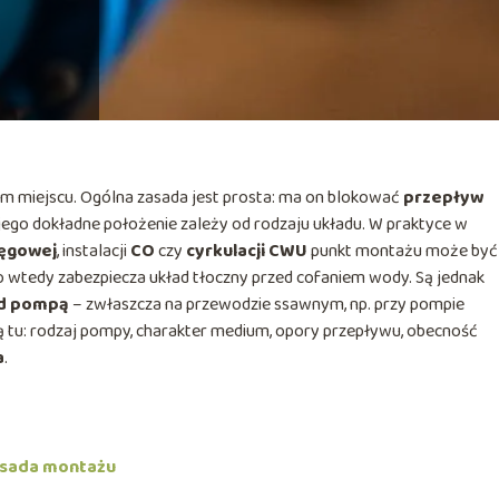
m miejscu. Ogólna zasada jest prosta: ma on blokować
przepływ
e jego dokładne położenie zależy od rodzaju układu. W praktyce w
ręgowej
, instalacji
CO
czy
cyrkulacji CWU
punkt montażu może być 
bo wtedy zabezpiecza układ tłoczny przed cofaniem wody. Są jednak
d pompą
– zwłaszcza na przewodzie ssawnym, np. przy pompie
ą tu: rodzaj pompy, charakter medium, opory przepływu, obecność
a
.
asada montażu