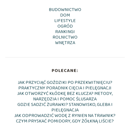
BUDOWNICTWO
DOM
LIFESTYLE
OGRÓD
RANKINGI
ROLNICTWO
WNĘTRZA
POLECANE:
JAK PRZYCIĄĆ GOŹDZIKI PO PRZEKWITNIĘCIU?
PRAKTYCZNY PORADNIK CIĘCIA I PIELĘGNACJI
JAK OTWORZYĆ KŁÓDKĘ BEZ KLUCZA? METODY,
NARZĘDZIA I POMOC ŚLUSARZA
GDZIE SADZIĆ ŻURAWKI? STANOWISKO, GLEBA I
PIELĘGNACJA
JAK ODPROWADZIĆ WODĘ Z RYNIEN NA TRAWNIK?
CZYM PRYSKAĆ POMIDORY, GDY ŻÓŁKNĄ LIŚCIE?