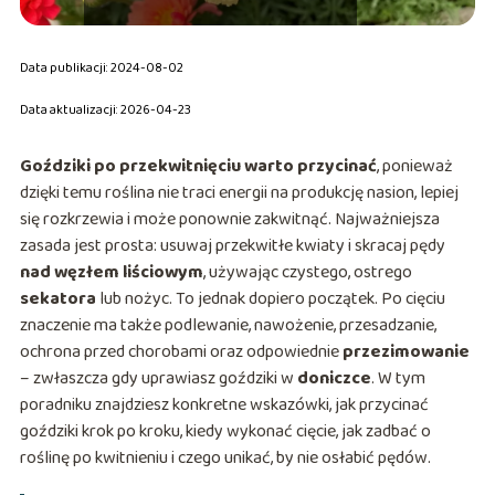
Data publikacji: 2024-08-02
Data aktualizacji: 2026-04-23
Goździki po przekwitnięciu warto przycinać
, ponieważ
dzięki temu roślina nie traci energii na produkcję nasion, lepiej
się rozkrzewia i może ponownie zakwitnąć. Najważniejsza
zasada jest prosta: usuwaj przekwitłe kwiaty i skracaj pędy
nad węzłem liściowym
, używając czystego, ostrego
sekatora
lub nożyc. To jednak dopiero początek. Po cięciu
znaczenie ma także podlewanie, nawożenie, przesadzanie,
ochrona przed chorobami oraz odpowiednie
przezimowanie
– zwłaszcza gdy uprawiasz goździki w
doniczce
. W tym
poradniku znajdziesz konkretne wskazówki, jak przycinać
goździki krok po kroku, kiedy wykonać cięcie, jak zadbać o
roślinę po kwitnieniu i czego unikać, by nie osłabić pędów.