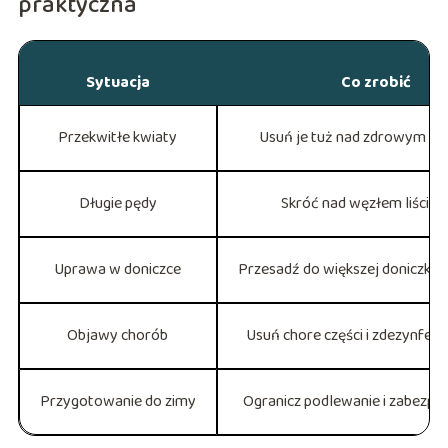
praktyczna
Sytuacja
Co zrobić
Przekwitłe kwiaty
Usuń je tuż nad zdrowym m
Długie pędy
Skróć nad węzłem liści
Uprawa w doniczce
Przesadź do większej doniczki 
Objawy chorób
Usuń chore części i zdezynfeku
Przygotowanie do zimy
Ogranicz podlewanie i zabezpie