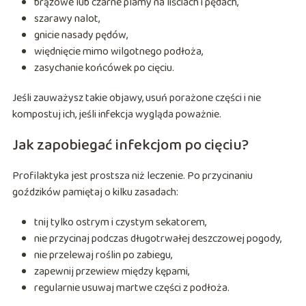
brązowe lub czarne plamy na liściach i pędach,
szarawy nalot,
gnicie nasady pędów,
więdnięcie mimo wilgotnego podłoża,
zasychanie końcówek po cięciu.
Jeśli zauważysz takie objawy, usuń porażone części i nie
kompostuj ich, jeśli infekcja wygląda poważnie.
Jak zapobiegać infekcjom po cięciu?
Profilaktyka jest prostsza niż leczenie. Po przycinaniu
goździków pamiętaj o kilku zasadach:
tnij tylko ostrym i czystym sekatorem,
nie przycinaj podczas długotrwałej deszczowej pogody,
nie przelewaj roślin po zabiegu,
zapewnij przewiew między kępami,
regularnie usuwaj martwe części z podłoża.