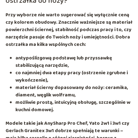
ostrzałka do noży?
Przy wyborze nie warto sugerować się wyłącznie ceną
czy kolorem obudowy. Znacznie ważniejsze są materiał
powierzchni ściernej, stabilność podczas pracy i to, czy
narzędzie pasuje do Twoich noży i umiejętności. Dobra
ostrzałka ma kilka wspólnych cech:
antypoślizgową podstawę lub przyssawkę
stabilizującą narzędzie,
co najmniej dwa etapy pracy (ostrzenie zgrubne i
wykończenie),
materiał ścierny dopasowany do noży: ceramika,
diament, węglik wolframu,
możliwie prostą, intuicyjną obsługę, szczególnie w
kuchni domowej.
Modele takie jak
AnySharp Pro Chef
,
Yato 2w1 i 3w1
czy
Gerlach Granitex 3w1
dobrze spełniają te warunki –