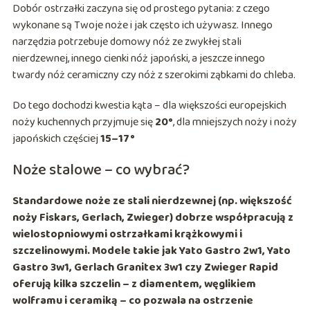
Dobór ostrzałki zaczyna się od prostego pytania: z czego
wykonane są Twoje noże i jak często ich używasz. Innego
narzędzia potrzebuje domowy nóż ze zwykłej stali
nierdzewnej, innego cienki nóż japoński, a jeszcze innego
twardy nóż ceramiczny czy nóż z szerokimi ząbkami do chleba.
Do tego dochodzi kwestia kąta – dla większości europejskich
noży kuchennych przyjmuje się
20°
, dla mniejszych noży i noży
japońskich częściej
15–17°
Noże stalowe – co wybrać?
Standardowe noże ze stali nierdzewnej (np. większość
noży
Fiskars
, Gerlach, Zwieger) dobrze współpracują z
wielostopniowymi ostrzałkami krążkowymi i
szczelinowymi. Modele takie jak
Yato Gastro 2w1
,
Yato
Gastro 3w1
,
Gerlach Granitex 3w1
czy
Zwieger Rapid
oferują kilka szczelin – z diamentem, węglikiem
wolframu i ceramiką – co pozwala na ostrzenie