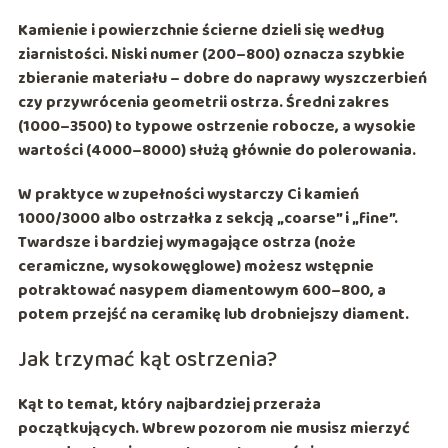
Kamienie i powierzchnie ścierne dzieli się według
ziarnistości. Niski numer (
200–800
) oznacza szybkie
zbieranie materiału – dobre do naprawy wyszczerbień
czy przywrócenia geometrii ostrza. Średni zakres
(
1000–3500
) to typowe ostrzenie robocze, a wysokie
wartości (
4000–8000
) służą głównie do polerowania.
W praktyce w zupełności wystarczy Ci kamień
1000/3000
albo ostrzałka z sekcją „coarse” i „fine”.
Twardsze i bardziej wymagające ostrza (noże
ceramiczne, wysokowęglowe) możesz wstępnie
potraktować nasypem diamentowym
600–800
, a
potem przejść na ceramikę lub drobniejszy diament.
Jak trzymać kąt ostrzenia?
Kąt to temat, który najbardziej przeraża
początkujących. Wbrew pozorom nie musisz mierzyć