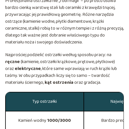
Profesjonalna ostrzałka nie „robi magii” – po prostu usuwa
bardzo cienką warstwę stali lub ceramiki z krawędzi tnącej,
przywracając jej prawidłową geometrię. Różne narzędzia
ostrzące (kamienie wodne, płytki diamentowe, krążki
ceramiczne, stalki) robią to w różnym tempie i z różną precyzją,
dlatego tak ważne jest dobranie właściwego typu do
materiału noża i swojego doświadczenia.
Najprościej podzielić ostrzałki według sposobu pracy: na
ręczne
(kamienie, ostrzałki krążkowe, prętowe, płytkowe)
oraz
elektryczne
, które same wprawiają w ruch krążki lub
taśmy. W obu przypadkach liczy się to samo – twardość
materiału ściernego,
kąt ostrzenia
oraz gradacja.
Typ ostrzałki
Największ
Kamień wodny
1000/3000
Bardzo precyz