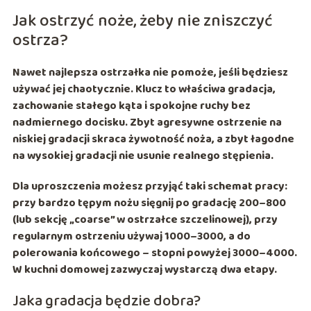
Jak ostrzyć noże, żeby nie zniszczyć
ostrza?
Nawet najlepsza ostrzałka nie pomoże, jeśli będziesz
używać jej chaotycznie. Klucz to właściwa
gradacja
,
zachowanie stałego kąta i spokojne ruchy bez
nadmiernego docisku. Zbyt agresywne ostrzenie na
niskiej gradacji skraca żywotność noża, a zbyt łagodne
na wysokiej gradacji nie usunie realnego stępienia.
Dla uproszczenia możesz przyjąć taki schemat pracy:
przy bardzo tępym nożu sięgnij po gradację
200–800
(lub sekcję „coarse” w ostrzałce szczelinowej), przy
regularnym ostrzeniu używaj
1000–3000
, a do
polerowania końcowego – stopni powyżej
3000–4000
.
W kuchni domowej zazwyczaj wystarczą dwa etapy.
Jaka gradacja będzie dobra?