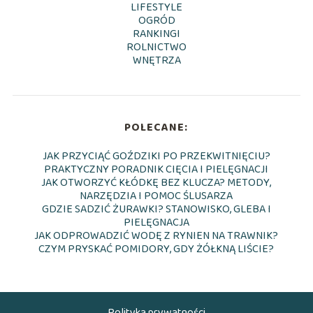
LIFESTYLE
OGRÓD
RANKINGI
ROLNICTWO
WNĘTRZA
POLECANE:
JAK PRZYCIĄĆ GOŹDZIKI PO PRZEKWITNIĘCIU?
PRAKTYCZNY PORADNIK CIĘCIA I PIELĘGNACJI
JAK OTWORZYĆ KŁÓDKĘ BEZ KLUCZA? METODY,
NARZĘDZIA I POMOC ŚLUSARZA
GDZIE SADZIĆ ŻURAWKI? STANOWISKO, GLEBA I
PIELĘGNACJA
JAK ODPROWADZIĆ WODĘ Z RYNIEN NA TRAWNIK?
CZYM PRYSKAĆ POMIDORY, GDY ŻÓŁKNĄ LIŚCIE?
Polityka prywatności