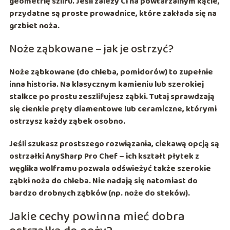
geometrię szlifu. Jeśli zależy Ci na powtarzalnym kącie,
przydatne są proste
prowadnice
, które zakłada się na
grzbiet noża.
Noże ząbkowane – jak je ostrzyć?
Noże ząbkowane (do chleba, pomidorów) to zupełnie
inna historia. Na klasycznym kamieniu lub szerokiej
stalkce po prostu zeszlifujesz ząbki. Tutaj sprawdzają
się
cienkie pręty diamentowe
lub ceramiczne, którymi
ostrzysz każdy ząbek osobno.
Jeśli szukasz prostszego rozwiązania, ciekawą opcją są
ostrzałki
AnySharp Pro Chef
– ich kształt płytek z
węglika wolframu pozwala odświeżyć także
szerokie
ząbki
noża do chleba. Nie nadają się natomiast do
bardzo drobnych ząbków (np. noże do steków).
Jakie cechy powinna mieć dobra