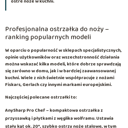
ostre noże w kuchni.
Profesjonalna ostrzałka do noży –
ranking popularnych modeli
W oparciu o popularność w sklepach specjalistycznych,
opinie użytkowników oraz wszechstronność działania
można wskazać kilka modeli, które dobrze sprawdzają
się zarówno w domu, jak i w bardziej zaawansowanej
kuchni. Wiele z nich świetnie współpracuje z nożami
Fiskars
, Gerlach czy innymi markami europejskimi.
Najczęściej polecane ostrzałki to:
AnySharp Pro Chef
– kompaktowa ostrzałka z
przyssawką i płytkami z
węglika wolframu
. Ustawia
stały kąt ok.
20°
, szybko ostrzy noże stalowe, w tym