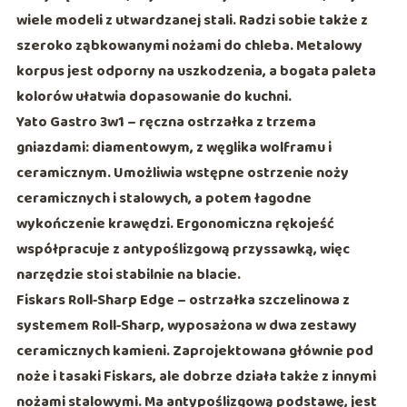
wiele modeli z utwardzanej stali. Radzi sobie także z
szeroko ząbkowanymi
nożami do chleba. Metalowy
korpus jest odporny na uszkodzenia, a bogata paleta
kolorów ułatwia dopasowanie do kuchni.
Yato Gastro 3w1
– ręczna ostrzałka z trzema
gniazdami: diamentowym, z
węglika wolframu
i
ceramicznym. Umożliwia wstępne ostrzenie noży
ceramicznych i stalowych, a potem łagodne
wykończenie krawędzi. Ergonomiczna rękojeść
współpracuje z antypoślizgową przyssawką, więc
narzędzie stoi stabilnie na blacie.
Fiskars Roll‑Sharp Edge
– ostrzałka szczelinowa z
systemem
Roll‑Sharp
, wyposażona w dwa zestawy
ceramicznych kamieni. Zaprojektowana głównie pod
noże i tasaki
Fiskars
, ale dobrze działa także z innymi
nożami stalowymi. Ma antypoślizgową podstawę, jest