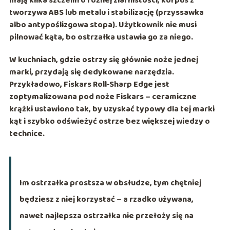
mają kilka szczelin o różnej ziarnistości, korpus z
tworzywa
ABS
lub metalu i stabilizację (przyssawka
albo antypoślizgowa stopa). Użytkownik nie musi
pilnować kąta, bo ostrzałka ustawia go za niego.
W kuchniach, gdzie ostrzy się głównie noże jednej
marki, przydają się dedykowane narzędzia.
Przykładowo,
Fiskars Roll‑Sharp Edge
jest
zoptymalizowana pod noże Fiskars – ceramiczne
krążki ustawiono tak, by uzyskać typowy dla tej marki
kąt i szybko odświeżyć ostrze bez większej wiedzy o
technice.
Im ostrzałka prostsza w obsłudze, tym chętniej
będziesz z niej korzystać – a rzadko używana,
nawet najlepsza ostrzałka nie przełoży się na