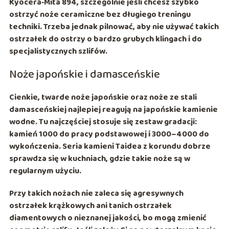
Kyocera‑Mita 894
, szczególnie jeśli chcesz szybko
ostrzyć noże ceramiczne bez długiego treningu
techniki. Trzeba jednak pilnować, aby nie używać takich
ostrzałek do ostrzy o bardzo grubych klingach i do
specjalistycznych szlifów.
Noże japońskie i damasceńskie
Cienkie, twarde noże japońskie oraz noże ze stali
damasceńskiej najlepiej reagują na
japońskie kamienie
wodne
. Tu najczęściej stosuje się zestaw gradacji:
kamień
1000
do pracy podstawowej i
3000–4000
do
wykończenia. Seria kamieni
Taidea
z korundu dobrze
sprawdza się w kuchniach, gdzie takie noże są w
regularnym użyciu.
Przy takich nożach nie zaleca się agresywnych
ostrzałek krążkowych ani tanich ostrzałek
diamentowych o nieznanej jakości, bo mogą zmienić