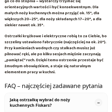
go co do stopnia – wystarczy trzymać się
orientacyjnych wartości i być konsekwentnym. Dla
małych noży kuchennych można przyjąć ok.
15°
, dla
większych
20–25°
, dla noży składanych
17–20°
, a dla
siekier nawet ok.
35°
.
Ostrzałki krążkowe i elektryczne robią to za Ciebie, bo
szczeliny ustawiono fabrycznie (najczęściej na ok.
20°
).
Przy kamieniach wodnych czy stalkach musisz już
pilnować ręki, ale po kilku sesjach mięśnie zaczynają
„pamiętać” ruch. Dzięki temu ostrzenie przestaje być
żmudnym obowiązkiem, a staje się naturalnym
elementem pracy w kuchni.
FAQ – najczęściej zadawane pytania
Jaką ostrzałkę wybrać do noży
kuchennych Fiskars?