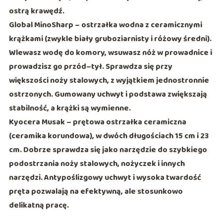
ostrą krawędź.
Global MinoSharp
– ostrzałka wodna z ceramicznymi
krążkami (zwykle biały gruboziarnisty i różowy średni).
Wlewasz wodę do komory, wsuwasz nóż w prowadnice i
prowadzisz go przód–tył. Sprawdza się przy
większości noży stalowych, z wyjątkiem jednostronnie
ostrzonych. Gumowany uchwyt i podstawa zwiększają
stabilność, a krążki są wymienne.
Kyocera Musak
– prętowa ostrzałka ceramiczna
(ceramika korundowa), w dwóch długościach
15 cm
i
23
cm
. Dobrze sprawdza się jako narzędzie do szybkiego
podostrzania noży stalowych, nożyczek i innych
narzędzi. Antypoślizgowy uchwyt i wysoka twardość
pręta pozwalają na efektywną, ale stosunkowo
delikatną pracę.