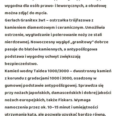
wygodna dla osób prawo‑ i leworęcznych, a obudowę
można zdjąć do mycia.
Gerlach Granitex 3w1
– ostrzałka trójfazowa z
kamieniem diamentowym i ceramicznym. Umożliwia
ostrzenie, wygładzanie i polerowanie
noży ze stali
nierdzewnej. Nowoczesny wygląd „granitowy” dobrze
pasuje do blatów kamiennych, a antypoślizgowa
podstawa i wygodny uchwyt zwiększają
bezpieczeństwo.
Kamień wodny Taidea 1000/3000
– dwustronny kamień
z korundu z gradacjami
1000
i
3000
, osadzony w
gumowej podstawie antypoślizgowej. Sprawdza się
przy nożach japońskich, damasceńskich i dobrej jakości
nożach europejskich, także Fiskars. Wymaga
namoczenia przez ok. 10–15 minut i umiejętności
utrzymania kąta, ale pozwala uzyskać bardzo równą,