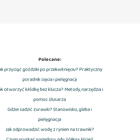
Polecane:
ak przyciąć goździki po przekwitnięciu? Praktyczny
poradnik cięcia i pielęgnacji
ak otworzyć kłódkę bez klucza? Metody, narzędzia i
pomoc ślusarza
Gdzie sadzić żurawki? Stanowisko, gleba i
pielęgnacja
Jak odprowadzić wodę z rynien na trawnik?
Czym pryskać pomidory, gdy żółkną liście?