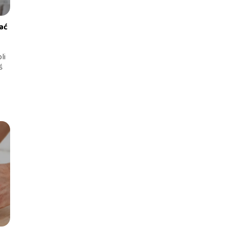
ać
li
ś