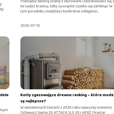
Planujesz zieloną ścianę z laurowiśni i zastanawiasz się, 
op
ile sadzić krzewy, żeby żywopłot szybko się zamknął. W
edy
tym poradniku znajdziesz konkretne odległośc...
2026-07-10
odele
Kotły zgazowujące drewno ranking – które mode
są najlepsze?
W niezależnych testach z 2026 roku najwyżej oceniono
ichym
Cichewicz Sigma 20, ATTACK SLX 20 i HERZ Firestar