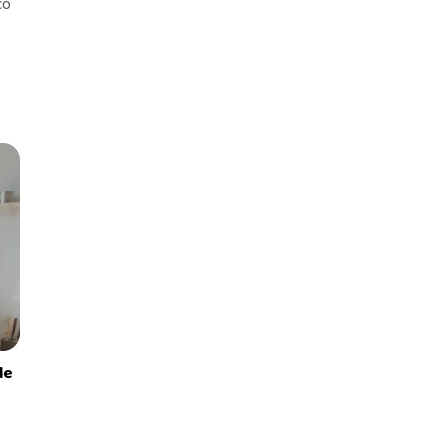
co
le