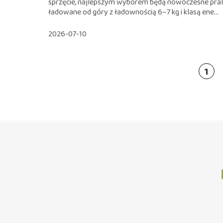
sprzęcie, najlepszym wyborem będą nowoczesne pral
ładowane od góry z ładownością 6–7 kg i klasą ene...
2026-07-10
1