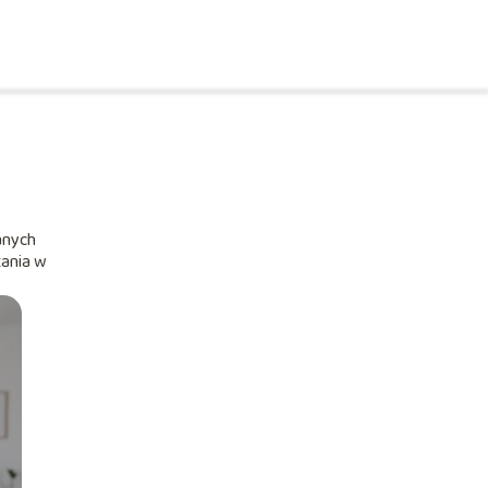
anych
zania w