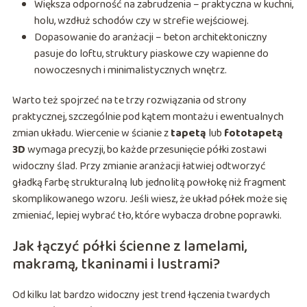
Większa odporność na zabrudzenia – praktyczna w kuchni,
holu, wzdłuż schodów czy w strefie wejściowej.
Dopasowanie do aranżacji – beton architektoniczny
pasuje do loftu, struktury piaskowe czy wapienne do
nowoczesnych i minimalistycznych wnętrz.
Warto też spojrzeć na te trzy rozwiązania od strony
praktycznej, szczególnie pod kątem montażu i ewentualnych
zmian układu. Wiercenie w ścianie z
tapetą
lub
fototapetą
3D
wymaga precyzji, bo każde przesunięcie półki zostawi
widoczny ślad. Przy zmianie aranżacji łatwiej odtworzyć
gładką farbę strukturalną lub jednolitą powłokę niż fragment
skomplikowanego wzoru. Jeśli wiesz, że układ półek może się
zmieniać, lepiej wybrać tło, które wybacza drobne poprawki.
Jak łączyć półki ścienne z lamelami,
makramą, tkaninami i lustrami?
Od kilku lat bardzo widoczny jest trend łączenia twardych