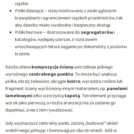
ciężkie.
Półki dziecięce – niżej montowane, z zaokrąglonymi
krawędziami i ograniczeniem ciężkich przedmiotów, tak
aby dziecko miało swobodny i bezpieczny dostęp.
Półki biurowe – dostosowane do
segregatorów
i
katalogów, najlepiej szersze, z rozstawem
umożliwiającym łatwe sięganie po dokumenty z poziomu
krzesła.
Każda udana
kompozycja ściany
potrzebuje jednego
wyraźnego
centralnego punktu
. To może być większa
półka, obraz, telewizor, okrągłe
lustro
, wyrazista roślina lub
fragment ściany wyróżniony innym materiałem, np.
panelami
lamelowymi
albo wzorzystą
tapetą
. Ten element przyciąga
wzrok jako pierwszy, a reszta aranżacji ma za zadanie go
dopełniać, a nie z nim rywalizować.
Gdy wyznaczysz centralny punkt, zacznij „budować” układ
wokół niego, pilnując równowagi po obu stronach. Jeśli w