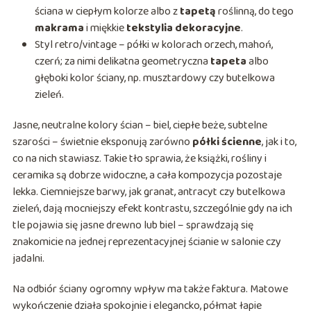
ściana w ciepłym kolorze albo z
tapetą
roślinną, do tego
makrama
i miękkie
tekstylia dekoracyjne
.
Styl retro/vintage – półki w kolorach orzech, mahoń,
czerń; za nimi delikatna geometryczna
tapeta
albo
głęboki kolor ściany, np. musztardowy czy butelkowa
zieleń.
Jasne, neutralne kolory ścian – biel, ciepłe beże, subtelne
szarości – świetnie eksponują zarówno
półki ścienne
, jak i to,
co na nich stawiasz. Takie tło sprawia, że książki, rośliny i
ceramika są dobrze widoczne, a cała kompozycja pozostaje
lekka. Ciemniejsze barwy, jak granat, antracyt czy butelkowa
zieleń, dają mocniejszy efekt kontrastu, szczególnie gdy na ich
tle pojawia się jasne drewno lub biel – sprawdzają się
znakomicie na jednej reprezentacyjnej ścianie w salonie czy
jadalni.
Na odbiór ściany ogromny wpływ ma także faktura. Matowe
wykończenie działa spokojnie i elegancko, półmat łapie