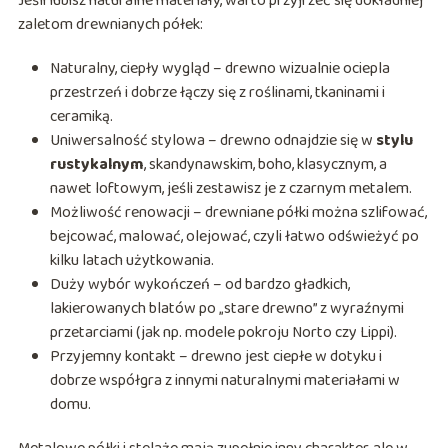
Jeśli lubisz naturalne materiały, warto przyjrzeć się dokładniej
zaletom drewnianych półek:
Naturalny, ciepły wygląd – drewno wizualnie ociepla
przestrzeń i dobrze łączy się z roślinami, tkaninami i
ceramiką.
Uniwersalność stylowa – drewno odnajdzie się w
stylu
rustykalnym
, skandynawskim, boho, klasycznym, a
nawet loftowym, jeśli zestawisz je z czarnym metalem.
Możliwość renowacji – drewniane półki można szlifować,
bejcować, malować, olejować, czyli łatwo odświeżyć po
kilku latach użytkowania.
Duży wybór wykończeń – od bardzo gładkich,
lakierowanych blatów po „stare drewno” z wyraźnymi
przetarciami (jak np. modele pokroju Norto czy Lippi).
Przyjemny kontakt – drewno jest ciepłe w dotyku i
dobrze współgra z innymi naturalnymi materiałami w
domu.