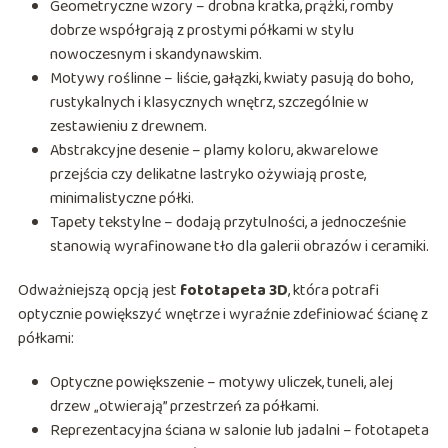
Geometryczne wzory – drobna kratka, prążki, romby
dobrze współgrają z prostymi półkami w stylu
nowoczesnym i skandynawskim.
Motywy roślinne – liście, gałązki, kwiaty pasują do boho,
rustykalnych i klasycznych wnętrz, szczególnie w
zestawieniu z drewnem.
Abstrakcyjne desenie – plamy koloru, akwarelowe
przejścia czy delikatne lastryko ożywiają proste,
minimalistyczne półki.
Tapety tekstylne – dodają przytulności, a jednocześnie
stanowią wyrafinowane tło dla galerii obrazów i ceramiki.
Odważniejszą opcją jest
fototapeta 3D
, która potrafi
optycznie powiększyć wnętrze i wyraźnie zdefiniować ścianę z
półkami:
Optyczne powiększenie – motywy uliczek, tuneli, alej
drzew „otwierają” przestrzeń za półkami.
Reprezentacyjna ściana w salonie lub jadalni – fototapeta