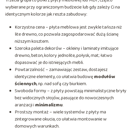
Trzecia grupa to półki z płyty meblowej lub MDF, często
wybierane przy ograniczonym budżecie lub gdy zależy Ci na
identycznym kolorze jak reszta zabudowy:
Korzystna cena – płyta meblowa jest zwykle tańsza niż
lite drewno, co pozwala zagospodarować dużą ścianę
niższym kosztem.
Szeroka paleta dekorów – okleiny i laminaty imitujące
drewno, beton, kolory jednolite, połysk, mat; łatwo
dopasować je do istniejących mebli.
Powtarzalność – zamawiając zestaw, dostajesz
identyczne elementy, co ułatwia budowę
modułów
ściennych
, np. nad sofą czy biurkiem.
Swoboda formy – z płyty powstają minimalistyczne bryły
bez widocznych słojów, pasujące do nowoczesnych
aranżacji i
minimalizmu
.
Prostszy montaż – wiele systemów z płyty ma
zintegrowane okucia, co ułatwia montowanie w
domowych warunkach.