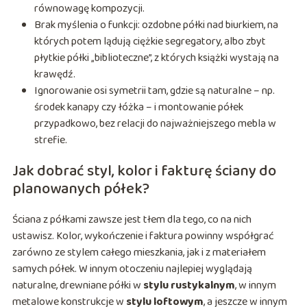
równowagę kompozycji.
Brak myślenia o funkcji: ozdobne półki nad biurkiem, na
których potem lądują ciężkie segregatory, albo zbyt
płytkie półki „biblioteczne”, z których książki wystają na
krawędź.
Ignorowanie osi symetrii tam, gdzie są naturalne – np.
środek kanapy czy łóżka – i montowanie półek
przypadkowo, bez relacji do najważniejszego mebla w
strefie.
Jak dobrać styl, kolor i fakturę ściany do
planowanych półek?
Ściana z półkami zawsze jest tłem dla tego, co na nich
ustawisz. Kolor, wykończenie i faktura powinny współgrać
zarówno ze stylem całego mieszkania, jak i z materiałem
samych półek. W innym otoczeniu najlepiej wyglądają
naturalne, drewniane półki w
stylu rustykalnym
, w innym
metalowe konstrukcje w
stylu loftowym
, a jeszcze w innym