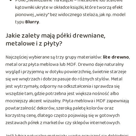
Półki „niewidzialne” na książki – metalowe lub stalowe
kątowniki ukryte w okładce książki, które tworzą efekt
pionowej „wieży” bez widocznego stelaża, jak np. model
typu
Blurry
.
Jakie zalety mają półki drewniane,
metalowe i z płyty?
Najczęściej wybierane są trzy grupy materiałów:
lite drewno
,
metal oraz płyta meblowa lub MDF. Drewno daje naturalny
wygląd i przyjemną w dotyku powierzchnię, świetnie starzeje
się we wnętrzach i dobrze pasuje do różnych stylów. Metal
jest wytrzymały, odporny na odkształcenia i sprawdza się
wszędzie tam, gdzie potrzebna jest większa nośność albo
mocniejszy akcent wizualny. Płyta meblowa i MDF zapewniają
powtarzalność dekorów, szeroką paletę kolorów oraz
korzystną cenę, dlatego często pojawiają się w gotowych
zestawach półek z marketów czy sklepów internetowych.