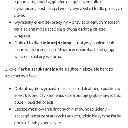
z panoramą miasta, górskim krajobrazem albo
dynamiczną abstrakcją tworzy wyraziste tło dla prostych
półek.
Wyrazisty efekt dekoracyjny – przy spokojnych meblach
taka ściana może stać się główną ozdobą całego
wnętrza.
Dobre tło dla
zielonej ściany
– motywy roślinne lub
leśne w połączeniu z roślinami w doniczkach potęgują
wrażenie natury w domu.
Z kolei
farba strukturalna
daje subtelniejszy, ale bardzo
szlachetny efekt:
Delikatna, ale wyrazista faktura – od drobnego piasku po
efekt betonu czy kamienia, która buduje głębię nawet bez
dużej ilości dekoracji.
Lepsze maskowanie drobnych nierówności ściany –
szczególnie przy starszych tynkach, gdzie klasyczna farba
podkreśliłaby każdą rysę.