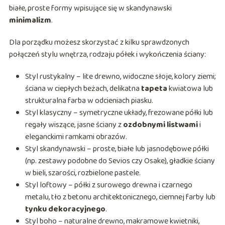
białe, proste formy wpisujące się w skandynawski
minimalizm
.
Dla porządku możesz skorzystać z kilku sprawdzonych
połączeń stylu wnętrza, rodzaju półek i wykończenia ściany:
Styl rustykalny – lite drewno, widoczne słoje, kolory ziemi;
ściana w ciepłych beżach, delikatna
tapeta
kwiatowa lub
strukturalna farba w odcieniach piasku.
Styl klasyczny – symetryczne układy, frezowane półki lub
regały wiszące, jasne ściany z
ozdobnymi listwami
i
eleganckimi ramkami obrazów.
Styl skandynawski – proste, białe lub jasnodębowe półki
(np. zestawy podobne do Sevios czy Osake), gładkie ściany
w bieli, szarości, rozbielone pastele.
Styl loftowy – półki z surowego drewna i czarnego
metalu, tło z betonu architektonicznego, ciemnej farby lub
tynku dekoracyjnego
.
Styl boho – naturalne drewno, makramowe kwietniki,