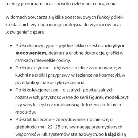
między poziomami oraz sposób rozkładania obciążenia.
W domach powtarza się kilka podstawowych funkcji półek i
każda z nich wymaga innego podejścia do wymiarów oraz
„dźwigania” ciężaru:
Półki ekspozycyjne – płytkie, lekkie, często z
ukrytym
mocowaniem
, idealne na drobne dekoracje, grafiki w
ramkach i niewielkie rośliny.
Półki praktyczne – głębsze i solidnie zamocowane, w
kuchni na słoiki i przyprawy, w łazience na kosmetyki, w
przedpokoju na koszyki i akcesoria.
Półki kolekcjonerskie – o stałych, powtarzalnych
rozstawach, przystosowane do serii figurek, modeli, płyt
czy winyli, często z możliwością dołożenia kolejnych
modułów.
Półki biblioteczne – zdecydowanie mocniejsze, o
głębokości min. 22–25 cm; wymagają przemyślanych
wsporników lub systemów stelażowych, bo
książki
są