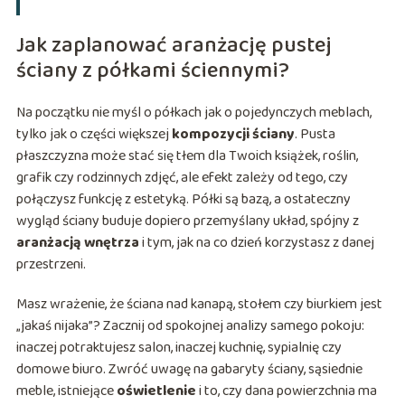
Jak zaplanować aranżację pustej
ściany z półkami ściennymi?
Na początku nie myśl o półkach jak o pojedynczych meblach,
tylko jak o części większej
kompozycji ściany
. Pusta
płaszczyzna może stać się tłem dla Twoich książek, roślin,
grafik czy rodzinnych zdjęć, ale efekt zależy od tego, czy
połączysz funkcję z estetyką. Półki są bazą, a ostateczny
wygląd ściany buduje dopiero przemyślany układ, spójny z
aranżacją wnętrza
i tym, jak na co dzień korzystasz z danej
przestrzeni.
Masz wrażenie, że ściana nad kanapą, stołem czy biurkiem jest
„jakaś nijaka”? Zacznij od spokojnej analizy samego pokoju:
inaczej potraktujesz salon, inaczej kuchnię, sypialnię czy
domowe biuro. Zwróć uwagę na gabaryty ściany, sąsiednie
meble, istniejące
oświetlenie
i to, czy dana powierzchnia ma