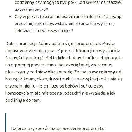
codzienny, czy mogą to być półki „od święta”, na rzadziej
używane rzeczy?
Czy w przyszłości planujesz zmianę funkcji tej ściany, np.
przesunięcie kanapy, wstawienie biurka lub wymianę
telewizora na większy model?
Dobra aranżacja ściany opiera się na proporcjach. Musisz
dopasować wizualną „masę” półek i dekoracji do wymiarów
ściany, żeby uniknąć efektu kilku drobnych półeczek ginących
na ogromnej powierzchni albo przeciążonej, zagraconej
płaszczyzny nad niewielką komodą. Zadbaj o
marginesy
od
krawędzi ściany, okien, drzwi i mebli – najczęściej zostawia się
przynajmniej 10–15 cm luzu od boków i sufitu, żeby
kompozycja miała miejsce na „oddech” i nie wyglądała jak
dociśnięta do ram.
Najprostszy sposób na sprawdzenie proporcji to