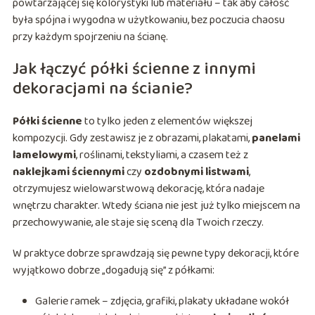
powtarzającej się kolorystyki lub materiału – tak aby całość
była spójna i wygodna w użytkowaniu, bez poczucia chaosu
przy każdym spojrzeniu na ścianę.
Jak łączyć półki ścienne z innymi
dekoracjami na ścianie?
Półki ścienne
to tylko jeden z elementów większej
kompozycji. Gdy zestawisz je z obrazami, plakatami,
panelami
lamelowymi
, roślinami, tekstyliami, a czasem też z
naklejkami ściennymi
czy
ozdobnymi listwami
,
otrzymujesz wielowarstwową dekorację, która nadaje
wnętrzu charakter. Wtedy ściana nie jest już tylko miejscem na
przechowywanie, ale staje się sceną dla Twoich rzeczy.
W praktyce dobrze sprawdzają się pewne typy dekoracji, które
wyjątkowo dobrze „dogadują się” z półkami:
Galerie ramek – zdjęcia, grafiki, plakaty układane wokół