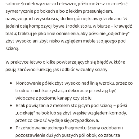
salonie środek wyznacza telewizor, półki możesz rozmieścić
symetrycznie po bokach albo z lekkim przesunięciem,
nawiązując ich wysokością do linii górnej krawędzi ekranu. W
jadalni osią kompozycji bywa środek stołu, w biurze – krawędź
blatu; traktuj je jako linie odniesienia, aby półki nie „odjechały”
zbyt wysoko ani zbyt nisko względem mebla stojącego pod
ścianą.
W praktyce łatwo o kilka powtarzających się błędów, które
psują zarówno funkcję, jak i odbiór wizualny ściany:
Montowanie półek zbyt wysoko nad linią wzroku, przez co
trudno z nich korzystać, a dekoracje przestają być
widoczne z poziomu kanapy czy stołu.
Brak powiązania z meblem stojącym pod ścianą – półki
„uciekają” na bok lub są zbyt wąskie względem komody,
przez co całość wydaje się przypadkowa.
Przeładowanie jednego fragmentu ściany ozdobami i
pozostawienie dużych pustych pól obok, co zaburza