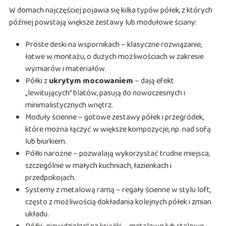
W domach najczęściej pojawia się kilka typów półek, z których
później powstają większe zestawy lub modułowe ściany:
Proste deski na wspornikach – klasyczne rozwiązanie,
łatwe w montażu, o dużych możliwościach w zakresie
wymiarów i materiałów.
Półki z
ukrytym mocowaniem
– dają efekt
„lewitujących” blatów, pasują do nowoczesnych i
minimalistycznych wnętrz.
Moduły ścienne – gotowe zestawy półek i przegródek,
które można łączyć w większe kompozycje, np. nad sofą
lub biurkiem.
Półki narożne – pozwalają wykorzystać trudne miejsca,
szczególnie w małych kuchniach, łazienkach i
przedpokojach.
Systemy z metalową ramą – regały ścienne w stylu loft,
często z możliwością dokładania kolejnych półek i zmian
układu.