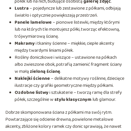
półek lub na nich, budujące osobistą
galerię zdjęć
.
Lustra
– pojedyncze lub zestawione z półkami, odbijają
światło i optycznie powiększają przestrzeń.
Panele lamelowe
– pionowe listewki, między którymi
lub na których tle montujesz półki, tworząc efektowną,
trójwymiarową ścianę.
Makramy
i tkaniny ścienne – miękkie, ciepłe akcenty
między twardymi liniami półek.
Rośliny doniczkowe i wiszące – ustawione na półkach
albo zwieszone obok, potrafią zamienić fragment ściany
w małą
zieloną ścianę
.
Naklejki ścienne
– delikatne motywy roślinne, dziecięce
ilustracje czy grafiki geometryczne między półkami.
Ozdobne listwy
i sztukaterie – tworzą ramę dla strefy
półek, szczególnie w
stylu klasycznym
lub glamour.
Dobrze skomponowana ściana z półkami ma swój rytm.
Powtarzające się odcienie drewna, powielone metalowe
akcenty, zbliżone kolory ramek czy donic sprawiają, że nawet