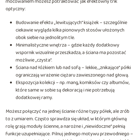
mocowaniem możesz potraktować jak efektowny trik
optyczny:
Budowanie efektu „lewitujących” książek – szczególnie
ciekawie wygląda kilka pionowych stosów ułożonych
obok siebie na jednolitym tle.
Minimalistyczne wnętrza – gdzie każdy dodatkowy
wspornik wizualnie przeszkadza, a ściana ma pozostać
możliwie „czysta”.
Ściana nad łóżkiem lub nad sofą – lekkie, „znikające” półki
ograniczają wrażenie ciężaru zawieszonego nad głową.
Ekspozycja kolekcji – np. mang, komiksów czy albumów,
które same w sobie są dekoracją i nie potrzebują
dodatkowej ramy.
Możesz połączyć na jednej ścianie różne typy półek, ale zrób
to z umiarem. Często sprawdza się układ, w którym główną
rolę grają moduły ścienne, a narożne i „niewidoczne” pełnią
funkcje uzupełniające. Pilnuj jednego motywu przewodniego –