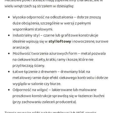
Metalowe półki i stelaże mają zupełnie inny charakter, ale w
wielu wnętrzach są strzałem w dziesiątkę:
Wysoka odporność na odkształcenia – dobrze znoszą
duże obciążenia, szczególnie w wersji z pełnymi
wspornikami stalowymi.
Industrialny styl – czarne lub grafitowe konstrukcje
idealnie wpisują się w
styl loftowy
i nowoczesne, surowe
aranżacje.
Możliwość tworzenia ażurowych form – metal pozwala
na ciekawe kształty, kratki, ramy i kosze, które nie
przytłaczają ściany.
Łatwe łączenie z drewnem – drewniany blat na
metalowej ramie daje efekt ciekawego kontrastu i dobrze
wygląda w salonie czy biurze.
Odporność na wilgoć – lakierowane lub malowane
proszkowo konstrukcje sprawdzą się w łazience i kuchni
(przy zachowaniu zaleceń producenta).