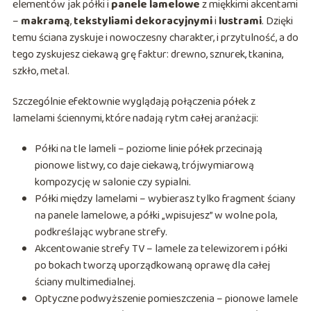
elementów jak półki i
panele lamelowe
z miękkimi akcentami
–
makramą
,
tekstyliami dekoracyjnymi
i
lustrami
. Dzięki
temu ściana zyskuje i nowoczesny charakter, i przytulność, a do
tego zyskujesz ciekawą grę faktur: drewno, sznurek, tkanina,
szkło, metal.
Szczególnie efektownie wyglądają połączenia półek z
lamelami ściennymi, które nadają rytm całej aranżacji:
Półki na tle lameli – poziome linie półek przecinają
pionowe listwy, co daje ciekawą, trójwymiarową
kompozycję w salonie czy sypialni.
Półki między lamelami – wybierasz tylko fragment ściany
na panele lamelowe, a półki „wpisujesz” w wolne pola,
podkreślając wybrane strefy.
Akcentowanie strefy TV – lamele za telewizorem i półki
po bokach tworzą uporządkowaną oprawę dla całej
ściany multimedialnej.
Optyczne podwyższenie pomieszczenia – pionowe lamele