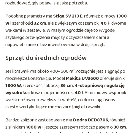
rozbudować, gdy pojawi się taka potrzeba.
Podobne parametry ma
Stiga SV 213 E
, również o mocy
1300
W
i szerokości
32 cm
, ale z większym koszem ok.
40 l
i dwoma
wałkami w zestawie. W małym ogrodzie daje to wygodę
szybkiego przełączenia między oczyszczaniem darni a
napowietrzaniem bez inwestowania w drugi sprzęt.
Sprzęt do średnich ogrodów
Jeśli trawnik ma około 400–600 m², rozsądnie jest sięgnąć po
mocniejsze konstrukcje. Model
Makita UV3600
oferuje silnik
1800 W
, szerokość roboczą
36 cm
,
4-stopniową regulację
wysokości
i kosz o pojemności ok.
40 l
. Aluminiowy wspornik
wałka nożowego zwiększa trwałość, co doceniają osoby
często wertykulujące mocno zarośnięte trawniki.
Bardzo zbliżone zastosowanie ma
Dedra DED8706
, również
z silnikiem
1800 W
i jeszcze szerszym roboczo pasem o
38 cm
.