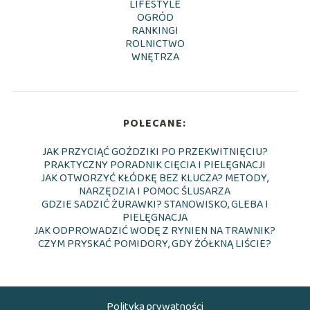
LIFESTYLE
OGRÓD
RANKINGI
ROLNICTWO
WNĘTRZA
POLECANE:
JAK PRZYCIĄĆ GOŹDZIKI PO PRZEKWITNIĘCIU?
PRAKTYCZNY PORADNIK CIĘCIA I PIELĘGNACJI
JAK OTWORZYĆ KŁÓDKĘ BEZ KLUCZA? METODY,
NARZĘDZIA I POMOC ŚLUSARZA
GDZIE SADZIĆ ŻURAWKI? STANOWISKO, GLEBA I
PIELĘGNACJA
JAK ODPROWADZIĆ WODĘ Z RYNIEN NA TRAWNIK?
CZYM PRYSKAĆ POMIDORY, GDY ŻÓŁKNĄ LIŚCIE?
Polityka prywatności