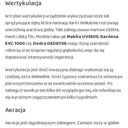
Wertykulacja
W trybie wertykulacji urządzenie wykorzystuje noże lub
sprężynujące zęby, które nacinają darń i delikatnie rozrywają
wierzchnią warstwę gleby. Taki zabieg usuwa martwe źdźbła,
mech i zbity filc. Modele takie jak
Makita UV3600
,
Gardena
EVC 1000
czy
Dedra DED8706
mają różną szerokość
roboczą oraz stopnie regulacji głębokości, więc da się
dopasować intensywność ingerencji.
Wertykulacja jest dość inwazyjna, dlatego wykonuje się ją
rzadziej, za to dokładnie. Dość typowy scenariusz to wiosna po
pierwszym koszeniu oraz ewentualnie wczesna jesień. Po
zabiegu trawnik przez kilka dni wygląda gorzej, ale odwdzięcza
się wyraźnym zagęszczeniem po kilku tygodniach.
Aeracja
Aeracja jest łagodniejszym zabiegiem. Zamiast noży w glebie