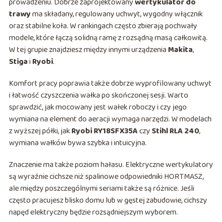
prowadzeniu. Dobrze zaprojektowany
wertykulator do
trawy
ma składany, regulowany uchwyt, wygodny włącznik
oraz stabilne koła. W rankingach często zbierają pochwały
modele, które łączą solidną ramę z rozsądną masą całkowitą.
W tej grupie znajdziesz między innymi urządzenia
Makita
,
Stiga
i
Ryobi
.
Komfort pracy poprawia także dobrze wyprofilowany uchwyt
i łatwość czyszczenia wałka po skończonej sesji. Warto
sprawdzić, jak mocowany jest wałek roboczy i czy jego
wymiana na element do aeracji wymaga narzędzi. W modelach
z wyższej półki, jak
Ryobi RY18SFX35A
czy
Stihl RLA 240
,
wymiana wałków bywa szybka i intuicyjna.
Znaczenie ma także poziom hałasu. Elektryczne wertykulatory
są wyraźnie cichsze niż spalinowe odpowiedniki HORTMASZ,
ale między poszczególnymi seriami także są różnice. Jeśli
często pracujesz blisko domu lub w gęstej zabudowie, cichszy
napęd elektryczny będzie rozsądniejszym wyborem.