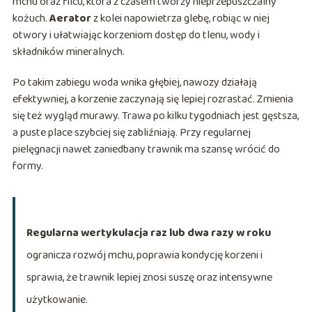
mchu oraz filcu, która z czasem tworzy nieprzepuszczalny
kożuch.
Aerator
z kolei napowietrza glebę, robiąc w niej
otwory i ułatwiając korzeniom dostęp do tlenu, wody i
składników mineralnych.
Po takim zabiegu woda wnika głębiej, nawozy działają
efektywniej, a korzenie zaczynają się lepiej rozrastać. Zmienia
się też wygląd murawy. Trawa po kilku tygodniach jest gęstsza,
a puste place szybciej się zabliźniają. Przy regularnej
pielęgnacji nawet zaniedbany trawnik ma szansę wrócić do
formy.
Regularna wertykulacja raz lub dwa razy w roku
ogranicza rozwój mchu, poprawia kondycję korzeni i
sprawia, że trawnik lepiej znosi suszę oraz intensywne
użytkowanie.