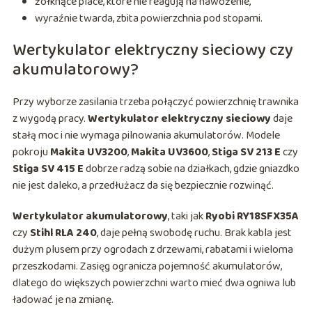
żółknące place, które nie reagują na nawożenie,
wyraźnie twarda, zbita powierzchnia pod stopami.
Wertykulator elektryczny sieciowy czy
akumulatorowy?
Przy wyborze zasilania trzeba połączyć powierzchnię trawnika
z wygodą pracy.
Wertykulator elektryczny sieciowy
daje
stałą moc i nie wymaga pilnowania akumulatorów. Modele
pokroju
Makita UV3200
,
Makita UV3600
,
Stiga SV 213 E
czy
Stiga SV 415 E
dobrze radzą sobie na działkach, gdzie gniazdko
nie jest daleko, a przedłużacz da się bezpiecznie rozwinąć.
Wertykulator akumulatorowy
, taki jak
Ryobi RY18SFX35A
czy
Stihl RLA 240
, daje pełną swobodę ruchu. Brak kabla jest
dużym plusem przy ogrodach z drzewami, rabatami i wieloma
przeszkodami. Zasięg ogranicza pojemność akumulatorów,
dlatego do większych powierzchni warto mieć dwa ogniwa lub
ładować je na zmianę.