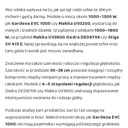
Moc silnika wpływa na to, jak sprzęt radzi sobie ze zbitym
mchem i gęstą darnią. Modele o mocy około
1000–1300 W
,
jak
Gardena EVC 1000
czy
Makita UV3200
, wystarczą do
małych i średnich działek. Urządzenia z silnikami
1500–1800
W
, na przykład
Makita UV3600
,
Dedra DED8706
czy
Stiga
SV 415 E
, lepiej sprawdzają się na większej powierzchni oraz
tam, gdzie trawnik jest mocno zaniedbany.
Znaczenie ma także szerokość robocza i regulacja głębokości.
Szerokość w przedziale
30–38 cm
pozwala osiągnąć rozsądny
kompromis między tempem pracy a manewrowaniem między
rabatami. Modele z
4–5 stopniami regulacji
głębokości, jak
Dedra DED8706 czy Makita UV3600, ułatwiają dopasowanie
intensywności nacinania do rodzaju gleby.
Podczas analizy kart produktów zwróć też uwagę na
wyposażenie w kosz. Niektóre konstrukcje, jak
Gardena EVC
1000
, nie mają pojemnika i wymagają późniejszego grabienia.