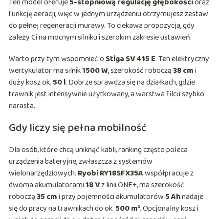
Ten model oferuje
5-stopniową regulację głębokości
oraz
funkcję aeracji, więc w jednym urządzeniu otrzymujesz zestaw
do pełnej regeneracji murawy. To ciekawa propozycja, gdy
zależy Ci na mocnym silniku i szerokim zakresie ustawień.
Warto przy tym wspomnieć o
Stiga SV 415 E
. Ten elektryczny
wertykulator ma silnik
1500 W
, szerokość roboczą
38 cm
i
duży kosz ok.
50 l
. Dobrze sprawdza się na działkach, gdzie
trawnik jest intensywnie użytkowany, a warstwa filcu szybko
narasta.
Gdy liczy się pełna mobilność
Dla osób, które chcą uniknąć kabli, ranking często poleca
urządzenia bateryjne, zwłaszcza z systemów
wielonarzędziowych.
Ryobi RY18SFX35A
współpracuje z
dwoma akumulatorami
18 V
z linii ONE+, ma szerokość
roboczą
35 cm
i przy pojemności akumulatorów
5 Ah
nadaje
się do pracy na trawnikach do ok.
500 m²
. Opcjonalny kosz i