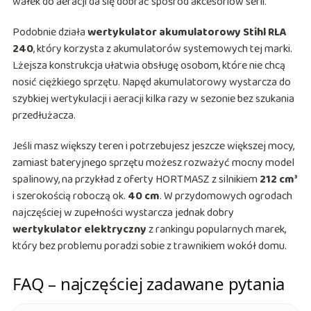
wałek do aeracji da się dobrać spośród akcesoriów serii.
Podobnie działa
wertykulator akumulatorowy Stihl RLA
240
, który korzysta z akumulatorów systemowych tej marki.
Lżejsza konstrukcja ułatwia obsługę osobom, które nie chcą
nosić ciężkiego sprzętu. Napęd akumulatorowy wystarcza do
szybkiej wertykulacji i aeracji kilka razy w sezonie bez szukania
przedłużacza.
Jeśli masz większy teren i potrzebujesz jeszcze większej mocy,
zamiast bateryjnego sprzętu możesz rozważyć mocny model
spalinowy, na przykład z oferty HORTMASZ z silnikiem
212 cm³
i szerokością roboczą ok.
40 cm
. W przydomowych ogrodach
najczęściej w zupełności wystarcza jednak dobry
wertykulator elektryczny
z rankingu popularnych marek,
który bez problemu poradzi sobie z trawnikiem wokół domu.
FAQ – najczęściej zadawane pytania