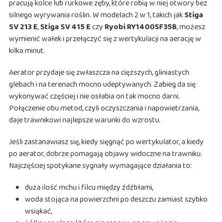
pracują kolce lub rurkowe zęby, które robią w niej otwory bez
silnego wyrywania roślin. W modelach 2 w 1, takich jak
Stiga
SV 213 E
,
Stiga SV 415 E
czy
Ryobi RY1400SF35B
, możesz
wymienić wałek i przełączyć się z wertykulacji na aerację w
kilka minut.
Aerator przydaje się zwłaszcza na cięższych, gliniastych
glebach i na terenach mocno udeptywanych. Zabieg da się
wykonywać częściej i nie osłabia on tak mocno darni.
Połączenie obu metod, czyli oczyszczania i napowietrzania,
daje trawnikowi najlepsze warunki do wzrostu.
Jeśli zastanawiasz się, kiedy sięgnąć po wertykulator, a kiedy
po aerator, dobrze pomagają objawy widoczne na trawniku.
Najczęściej spotykane sygnały wymagające działania to:
duża ilość mchu i filcu między źdźbłami,
woda stojąca na powierzchni po deszczu zamiast szybko
wsiąkać,