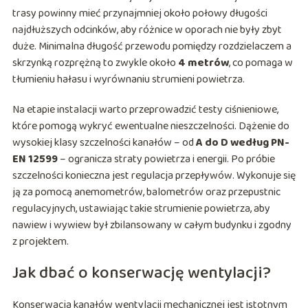
trasy powinny mieć przynajmniej około połowy długości
najdłuższych odcinków, aby różnice w oporach nie były zbyt
duże. Minimalna długość przewodu pomiędzy rozdzielaczem a
skrzynką rozprężną to zwykle około
4 metrów
, co pomaga w
tłumieniu hałasu i wyrównaniu strumieni powietrza.
Na etapie instalacji warto przeprowadzić testy ciśnieniowe,
które pomogą wykryć ewentualne nieszczelności. Dążenie do
wysokiej klasy szczelności kanałów – od
A do D według PN-
EN 12599
– ogranicza straty powietrza i energii. Po próbie
szczelności konieczna jest regulacja przepływów. Wykonuje się
ją za pomocą anemometrów, balometrów oraz przepustnic
regulacyjnych, ustawiając takie strumienie powietrza, aby
nawiew i wywiew był zbilansowany w całym budynku i zgodny
z projektem.
Jak dbać o konserwację wentylacji?
Konserwacja kanałów wentylacji mechanicznej jest istotnym