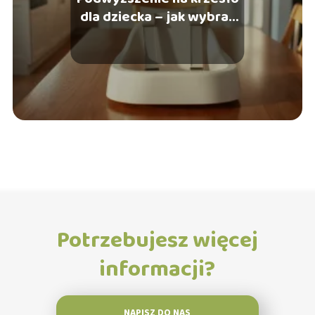
dla dziecka – jak wybrać
bezpieczne?
Potrzebujesz więcej
informacji?
NAPISZ DO NAS