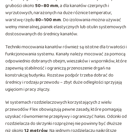
grubości około
50–80 mm
, a dla kanałów czerpnych i
wyrzutowych, narażonych na duże różnice temperatur,
warstwę rzędu
80–100 mm
. Do izolowania można używać
wełny mineralnej, pianek elastycznych lub otulin systemowych
dostosowanych do średnicy kanałów.
Techniki mocowania kanałów również są istotne dla trwałości i
funkcjonowania systemu. Kanały należy mocować za pomocą
odpowiednio dobranych obejm, wieszaków i wsporników, które
zapewnią stabilność i ograniczą przenoszenie drgań na
konstrukcję budynku. Rozstaw podpór trzeba dobrać do
średnicy i rodzaju przewodu – zbyt duże odległości sprzyjają
ugięciom i pracy złączy.
W systemach rozdzielaczowych korzystających z wielu
przewodów Flex obowiązują pewne zasady, które pomagają
uzyskać równomierne przepływy i ograniczyć hałas. Odcinki od
rozdzielacza do skrzynki rozprężnej nie powinny być dłuższe
niż około
12 metrów
. Na jednym rozdzielaczu najkrótsze