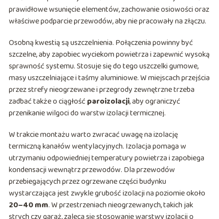
prawidłowe wsunięcie elementów, zachowanie osiowości oraz
właściwe podparcie przewodów, aby nie pracowały na złączu.
Osobną kwestią są uszczelnienia. Połączenia powinny być
szczelne, aby zapobiec wyciekom powietrza i zapewnić wysoką
sprawność systemu. Stosuje się do tego uszczelki gumowe,
masy uszczelniające i taśmy aluminiowe. W miejscach przejścia
przez strefy nieogrzewane i przegrody zewnętrzne trzeba
zadbać także o ciągłość
paroizolacji
, aby ograniczyć
przenikanie wilgoci do warstw izolacji termicznej.
W trakcie montażu warto zwracać uwagę na izolację
termiczną kanałów wentylacyjnych. Izolacja pomaga w
utrzymaniu odpowiedniej temperatury powietrza i zapobiega
kondensacji wewnątrz przewodów. Dla przewodów
przebiegających przez ogrzewane części budynku
wystarczająca jest zwykle grubość izolacji na poziomie około
20–40 mm
. W przestrzeniach nieogrzewanych, takich jak
strych czy garaż, zaleca się stosowanie warstwy izolacji o