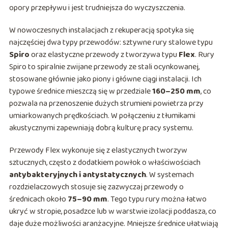
opory przepływu i jest trudniejsza do wyczyszczenia.
W nowoczesnych instalacjach z rekuperacją spotyka się
najczęściej dwa typy przewodów: sztywne rury stalowe typu
Spiro
oraz elastyczne przewody z tworzywa typu
Flex
. Rury
Spiro to spiralnie zwijane przewody ze stali ocynkowanej,
stosowane głównie jako piony i główne ciągi instalacji. Ich
typowe średnice mieszczą się w przedziale
160–250 mm
, co
pozwala na przenoszenie dużych strumieni powietrza przy
umiarkowanych prędkościach. W połączeniu z tłumikami
akustycznymi zapewniają dobrą kulturę pracy systemu.
Przewody Flex wykonuje się z elastycznych tworzyw
sztucznych, często z dodatkiem powłok o właściwościach
antybakteryjnych i antystatycznych
. W systemach
rozdzielaczowych stosuje się zazwyczaj przewody o
średnicach około
75–90 mm
. Tego typu rury można łatwo
ukryć w stropie, posadzce lub w warstwie izolacji poddasza, co
daje duże możliwości aranżacyjne. Mniejsze średnice ułatwiają