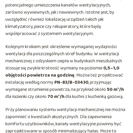
potencjalnego umieszczenia kanałów wentylacyjnych,
zarówno wywiewnych, jak i nawiewnych. Istotne jest, by
uwzględnić również lokalizację urządzeń takich jak
klimatyzatory, piece czy rekuperatory, które będą
współpracować z systemem wentylacyjnym.
Kolejnym krokiem jest określenie wymaganej wydajności
wentylacji dla poszczególnych stref budynku. W wentylacji
mechanicznej z odzyskiem ciepła w budynkach mieszkalnych
stosuje się zwykle krotność wymiany na poziomie
0,5–1,0
objętości powietrza na godzinę
. Można też projektować
instalację według normy
PN-83/B-03430
, przyjmując
wymagane strumienie powietrza, na przykład około
50 m³/h
dla łazienki czy około
70 m³/h
dla kuchni z kuchenką gazową.
Przy planowaniu systemu wentylacji mechanicznej nie można
zapomnieć o kwestiach akustycznych. Dla zapewnienia
komfortu użytkowników, kanały wentylacyjne powinny być
zaprojektowane w sposób minimalizujący hałas. Może to