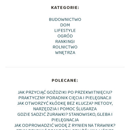
KATEGORIE:
BUDOWNICTWO
DOM
LIFESTYLE
OGRÓD
RANKINGI
ROLNICTWO
WNĘTRZA
POLECANE:
JAK PRZYCIĄĆ GOŹDZIKI PO PRZEKWITNIĘCIU?
PRAKTYCZNY PORADNIK CIĘCIA I PIELĘGNACJI
JAK OTWORZYĆ KŁÓDKĘ BEZ KLUCZA? METODY,
NARZĘDZIA I POMOC ŚLUSARZA
GDZIE SADZIĆ ŻURAWKI? STANOWISKO, GLEBA I
PIELĘGNACJA
JAK ODPROWADZIĆ WODĘ Z RYNIEN NA TRAWNIK?