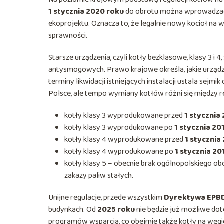
1 stycznia 2020 roku
do obrotu można wprowadzać 
ekoprojektu. Oznacza to, że legalnie nowy kocioł na
sprawności.
Starsze urządzenia, czyli kotły bezklasowe, klasy 3 
antysmogowych. Prawo krajowe określa, jakie urzą
terminy likwidacji istniejących instalacji ustala sej
Polsce, ale tempo wymiany kotłów różni się między r
kotły klasy 3 wyprodukowane przed
1 stycznia
kotły klasy 3 wyprodukowane po
1 stycznia 20
kotły klasy 4 wyprodukowane przed
1 stycznia
kotły klasy 4 wyprodukowane po
1 stycznia 20
kotły klasy 5 – obecnie brak ogólnopolskiego o
zakazy paliw stałych.
Unijne regulacje, przede wszystkim
Dyrektywa EPB
budynkach. Od
2025 roku
nie będzie już możliwe do
programów wsparcia, co obejmie także kotły na węgie