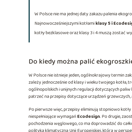
W Polsce nie ma jednej daty zakazu palenia ekogros
Najnowocześniejszymi kotłami
klasy 5 i Ecodesi
kotły bezklasowe oraz klasy 3 i 4 muszą zostać
Do kiedy można palić ekogroszk
W Polsce nie istnieje jeden, ogólnokrajowy termin z
zależy jednocześnie od klasy i wieku twojego kotła
ogólnopolskich i unijnych regulacji dotyczących pal
patrzeć na przepisy dotyczące urządzeń grzewczych, 
Po pierwsze więc, przepisy eliminują stopniowo kotły o
niespełniające wymagań
Ecodesign
. Po drugie, za
pochodzenia węglowego, co ma doprowadzić do całk
polityka klimatyczna Unii Europejskiej, która w pers