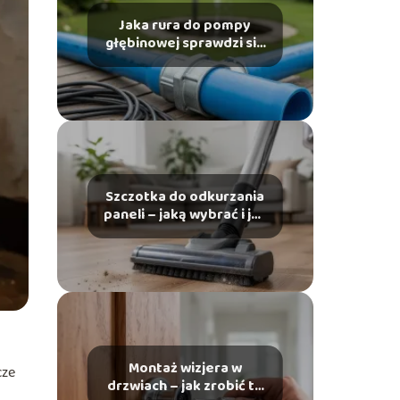
Jaka rura do pompy
głębinowej sprawdzi się
najlepiej?
Szczotka do odkurzania
paneli – jaką wybrać i jak
używać?
Montaż wizjera w
cze
drzwiach – jak zrobić to