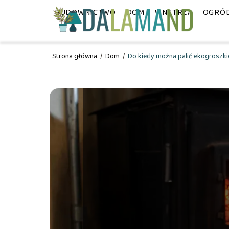
BUDOWNICTWO
DOM
WNĘTRZA
OGRÓ
Strona główna
/
Dom
/
Do kiedy można palić ekogroszki