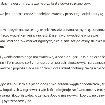
co dziś ma ogromne znaczenie przy kształtowaniu przepisów.
wa jest obecnie coraz mocniej podważany przez regulacje i politykę
liw stałych nazwa „ekogroszek” została uznana za mylącą. Uznano, 
e facto węgiel kamienny nie jest. Zmiany wprowadzone w prawie
ń i materiałów marketingowych, a w jej miejsce pojawiły się określ
lus
”.
żywania neutralnego nazewnictwa, które nie sugeruje ekologicznośc
kim informację o sortymencie, parametrach jakościowych i przeznacz
artość popiołu, siarki, wilgotność oraz udział drobnej frakcji, a nie to
groszek plus” miała jasno odciąć skojarzenia węgla z produktami „ek
aliw kopalnych w ogrzewnictwie, która obejmuje zarówno normy emis
 Tę samą filozofię widać w zakazie dotowania nowych kotłów na pali
ją być zeroemisyjne.