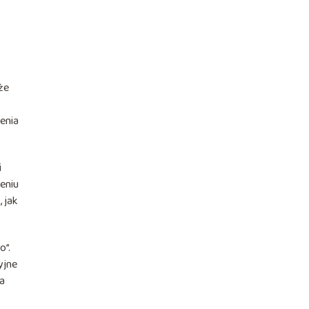
że
enia
i
eniu
, jak
o”.
yjne
wa