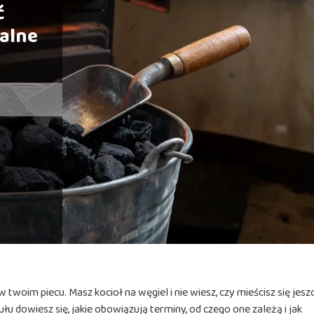
ć
alne
twoim piecu. Masz kocioł na węgiel i nie wiesz, czy mieścisz się jesz
łu dowiesz się, jakie obowiązują terminy, od czego one zależą i jak