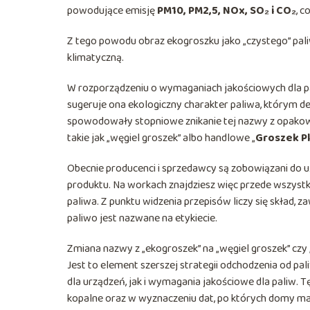
powodujące emisję
PM10, PM2,5, NOx, SO₂ i CO₂
, 
Z tego powodu obraz ekogroszku jako „czystego” pali
klimatyczną.
W rozporządzeniu o wymaganiach jakościowych dla pa
sugeruje ona ekologiczny charakter paliwa, którym d
spowodowały stopniowe znikanie tej nazwy z opakowa
takie jak „węgiel groszek” albo handlowe „
Groszek P
Obecnie producenci i sprzedawcy są zobowiązani do u
produktu. Na workach znajdziesz więc przede wszyst
paliwa. Z punktu widzenia przepisów liczy się skład, zaw
paliwo jest nazwane na etykiecie.
Zmiana nazwy z „ekogroszek” na „węgiel groszek” czy „
Jest to element szerszej strategii odchodzenia od p
dla urządzeń, jak i wymagania jakościowe dla paliw.
kopalne oraz w wyznaczeniu dat, po których domy ma