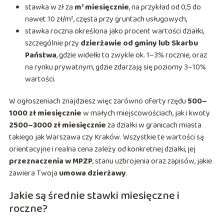
stawka w zł za
m² miesięcznie
, na przykład od 0,5 do
nawet 10 zł/m², częsta przy gruntach usługowych,
stawka roczna określona jako procent wartości działki,
szczególnie przy
dzierżawie od gminy lub Skarbu
Państwa
, gdzie widełki to zwykle ok. 1–3% rocznie, oraz
na rynku prywatnym, gdzie zdarzają się poziomy 3–10%
wartości.
W ogłoszeniach znajdziesz więc zarówno oferty rzędu
500–
1000 zł miesięcznie
w małych miejscowościach, jak i kwoty
2500–3000 zł miesięcznie
za działki w granicach miasta
takiego jak Warszawa czy Kraków. Wszystkie te wartości są
orientacyjne i realna cena zależy od konkretnej działki, jej
przeznaczenia w MPZP
, stanu uzbrojenia oraz zapisów, jakie
zawiera Twoja
umowa dzierżawy
.
Jakie są średnie stawki miesięczne i
roczne?