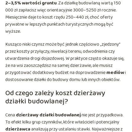
2–3,5% wartości gruntu
. Za działkę budowlaną wartą 150
000 zł zapłacisz więc orientacyjnie 3000–5250 zł rocznie.
Miesięcznie daje to koszt rzędu 250–440 zł, choć oferty
prywatne w lepszych punktach turystycznych mogą być
wyższe.
Kusząco niski czynsz może być jednak częściowo „zjedzony”
przez koszty przyłączy, niwelacji terenu, odwodnienia czy
utwardzenia drogi dojazdowej. W praktyce często okazuje się,
że na wsi zaoszczędzisz na samej dzierżawie, ale musisz
przygotować dodatkowy budżet na doprowadzenie
mediów
i
dostosowanie działki do budowy domu lub innych obiektów.
Od czego zależy koszt dzierżawy
działki budowlanej?
Cena
dzierżawy działki budowlanej
nie jest przypadkowa.
To efekt kilku grup czynników, które właściciel i potencjalny
dzierżawca
analizują przy ustalaniu stawki. Najważniejsze z