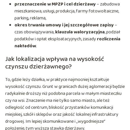
przeznaczenie w MPZP i cel dzierżawy
– zabudowa
mieszkaniowa, usługi, produkcja, farmy fotowoltaiczne,
parking, reklama,
okres trwania umowy i jej szczegółowe zapisy
–
czas obowiązywania,
klauzula waloryzacyjna
, podział
podatków i opłat eksploatacyjnych, zasady
rozliczenia
nakładów
.
Jak lokalizacja wpływa na wysokość
czynszu dzierżawnego?
To, gdzie leży działka, w praktyce najmocniej kształtuje
wysokość czynszu. Grunt w granicach dużej aglomeracji będzie
radykalnie droższy niż podobna parcela w małym miasteczku
czy na wsi. Znaczenie ma nie tylko samo miasto, ale też
odległość od centrum, bliskość przystanków komunikacji
miejskiej, szkół i sklepów oraz jakość lokalnej infrastruktury
drogowej. Im lepiej skomunikowane i „wygodniejsze”
położenie, tym wyższa stawka dzierżawy.