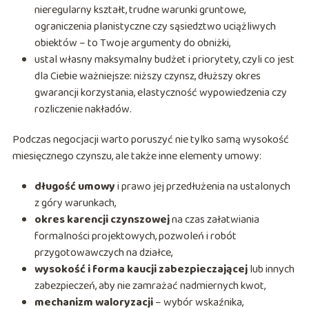
nieregularny kształt, trudne warunki gruntowe,
ograniczenia planistyczne czy sąsiedztwo uciążliwych
obiektów – to Twoje argumenty do obniżki,
ustal własny maksymalny budżet i priorytety, czyli co jest
dla Ciebie ważniejsze: niższy czynsz, dłuższy okres
gwarancji korzystania, elastyczność wypowiedzenia czy
rozliczenie nakładów.
Podczas negocjacji warto poruszyć nie tylko samą wysokość
miesięcznego czynszu, ale także inne elementy umowy:
długość umowy
i prawo jej przedłużenia na ustalonych
z góry warunkach,
okres karencji czynszowej
na czas załatwiania
formalności projektowych, pozwoleń i robót
przygotowawczych na działce,
wysokość i forma kaucji zabezpieczającej
lub innych
zabezpieczeń, aby nie zamrażać nadmiernych kwot,
mechanizm waloryzacji
– wybór wskaźnika,