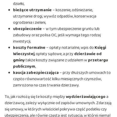
działki,
bieżące utrzymanie
– koszenie, odśnieżanie,
utrzymanie drogi, wywóz odpadów, konserwacja
ogrodzenia i zieleni,
ubezpieczenie
– w tym ubezpieczenie gruntu lub
zabudowy oraz polisa OC, jeśli wymaga tego rodzaj
inwestycji,
koszty formalne
– opłaty notarialne, wpis do
Księgi
Wieczystej
, opłaty sądowe, a przy
dzierżawie od
gminy
także koszty związane z udziałem w
przetargu
publicznym
,
kaucja zabezpieczająca
– przy dłuższych umowach to
często równowartość kilku miesięcznych czynszów,
zamrożona na czas trwania dzierżawy.
To, jak rozłożą się te koszty między
wydzierżawiającego
a
dzierżawcę, zależy wyłącznie od zapisów umownych. Zdarzają
się umowy, w których właściciel pokrywa część podatku czy
ubezpieczenia, ale równie częsta jest sytuacja, w której niemal