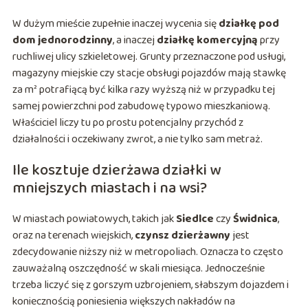
W dużym mieście zupełnie inaczej wycenia się
działkę pod
dom jednorodzinny
, a inaczej
działkę komercyjną
przy
ruchliwej ulicy szkieletowej. Grunty przeznaczone pod usługi,
magazyny miejskie czy stacje obsługi pojazdów mają stawkę
za m² potrafiącą być kilka razy wyższą niż w przypadku tej
samej powierzchni pod zabudowę typowo mieszkaniową.
Właściciel liczy tu po prostu potencjalny przychód z
działalności i oczekiwany zwrot, a nie tylko sam metraż.
Ile kosztuje dzierżawa działki w
mniejszych miastach i na wsi?
W miastach powiatowych, takich jak
Siedlce
czy
Świdnica
,
oraz na terenach wiejskich,
czynsz dzierżawny
jest
zdecydowanie niższy niż w metropoliach. Oznacza to często
zauważalną oszczędność w skali miesiąca. Jednocześnie
trzeba liczyć się z gorszym uzbrojeniem, słabszym dojazdem i
koniecznością poniesienia większych nakładów na