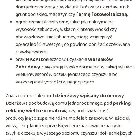
dom jednorodzinny zwykle jest tańsza w dzierżawie niż
grunt pod sklep, magazyn czy
farmę fotowoltaiczną
,
ograniczenia planistyczne, takie jak maksymalna
wysokość zabudowy, wskaźnik intensywności czy
obowiązkowe linie zabudowy, mogą zmniejszyć
opłacalność inwestycji, co powinno obniżać oczekiwaną
stawkę czynszu,
brak
MPZP
i konieczność uzyskania
Warunków
Zabudowy
zwiększają ryzyko formalne. W takiej sytuacji
wielu inwestorów oczekuje niższego czynszu albo
większej elastyczności w negocjacjach.
Znaczenie ma także
cel dzierżawy wpisany do umowy
.
Dzierżawa pod budowę domu jednorodzinnego, pod
parking
,
reklamę wielkoformatową
czy pod działalność
produkcyjną to zupełnie różne modele biznesowe. Właściciel,
widząc, że planujesz przedsięwzięcie nastawione na zysk,
zwykle oczekuje wyższego poziomu czynszu i dokładniejszych