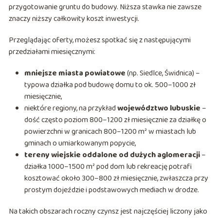
przygotowanie gruntu do budowy. Niższa stawka nie zawsze
znaczy niższy całkowity koszt inwestycji.
Przeglądając oferty, możesz spotkać się z następującymi
przedziałami miesięcznymi:
mniejsze miasta powiatowe
(np. Siedlce, Świdnica) –
typowa działka pod budowę domu to ok. 500–1000 zł
miesięcznie,
niektóre regiony, na przykład
województwo lubuskie
–
dość często poziom 800–1200 zł miesięcznie za działkę o
powierzchni w granicach 800–1200 m² w miastach lub
gminach o umiarkowanym popycie,
tereny wiejskie oddalone od dużych aglomeracji
–
działka 1000–1500 m² pod dom lub rekreację potrafi
kosztować około 300–800 zł miesięcznie, zwłaszcza przy
prostym dojeździe i podstawowych mediach w drodze.
Na takich obszarach roczny czynsz jest najczęściej liczony jako