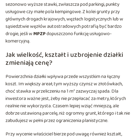
sezonowo wyższe stawki, zwłaszcza pod parkingi, punkty
usługowe czy małe pola kempingowe. Z kolei grunty przy
głównych drogach krajowych, węzłach logistycznych lub w
sąsiedztwie węzłów autostradowych potrafią być bardzo
drogie, jeśli w
MPZP
dopuszczono funkcję usługowo-
komercyjną.
Jak wielkość, kształt i uzbrojenie działki
zmieniają cenę?
Powierzchnia działki wpływa przede wszystkim na łączny
koszt. Im większy areał, tym wyższy czynsz w złotówkach,
choć stawka w przeliczeniu na 1 m² zazwyczaj spada. Dla
inwestora ważne jest, żeby nie przepłacać za metry, których
realnie nie wykorzysta. Czasem lepiej wziąć mniejszą, ale
dobrze ustawioną parcelę, niż ogromny grunt, którego i tak nie
zabudujesz w pełni przez ograniczenia planistyczne.
Przy wycenie właściciel bierze pod uwagę również kształt,