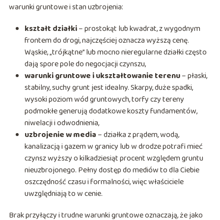
warunki gruntowe i stan uzbrojenia:
kształt działki
– prostokąt lub kwadrat, z wygodnym
frontem do drogi, najczęściej oznacza wyższą cenę.
Wąskie, „trójkątne” lub mocno nieregularne działki często
dają spore pole do negocjacji czynszu,
warunki gruntowe i ukształtowanie terenu
– płaski,
stabilny, suchy grunt jest idealny. Skarpy, duże spadki,
wysoki poziom wód gruntowych, torfy czy tereny
podmokłe generują dodatkowe koszty fundamentów,
niwelacji i odwodnienia,
uzbrojenie w media
– działka z prądem, wodą,
kanalizacją i gazem w granicy lub w drodze potrafi mieć
czynsz wyższy o kilkadziesiąt procent względem gruntu
nieuzbrojonego. Pełny dostęp do mediów to dla Ciebie
oszczędność czasu i formalności, więc właściciele
uwzględniają to w cenie.
Brak przyłączy i trudne warunki gruntowe oznaczają, że jako