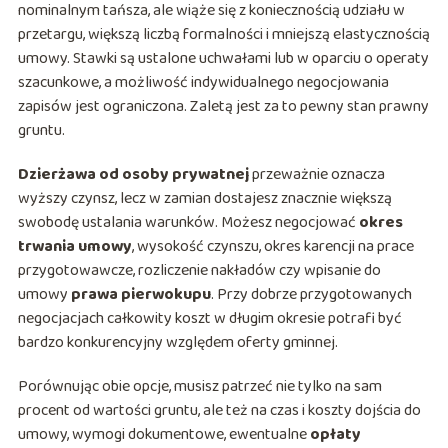
nominalnym tańsza, ale wiąże się z koniecznością udziału w
przetargu, większą liczbą formalności i mniejszą elastycznością
umowy. Stawki są ustalone uchwałami lub w oparciu o operaty
szacunkowe, a możliwość indywidualnego negocjowania
zapisów jest ograniczona. Zaletą jest za to pewny stan prawny
gruntu.
Dzierżawa od osoby prywatnej
przeważnie oznacza
wyższy czynsz, lecz w zamian dostajesz znacznie większą
swobodę ustalania warunków. Możesz negocjować
okres
trwania umowy
, wysokość czynszu, okres karencji na prace
przygotowawcze, rozliczenie nakładów czy wpisanie do
umowy
prawa pierwokupu
. Przy dobrze przygotowanych
negocjacjach całkowity koszt w długim okresie potrafi być
bardzo konkurencyjny względem oferty gminnej.
Porównując obie opcje, musisz patrzeć nie tylko na sam
procent od wartości gruntu, ale też na czas i koszty dojścia do
umowy, wymogi dokumentowe, ewentualne
opłaty