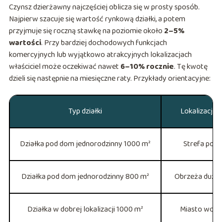
Czynsz dzierżawny najczęściej oblicza się w prosty sposób.
Najpierw szacuje się wartość rynkową działki, a potem
przyjmuje się roczną stawkę na poziomie około
2–5%
wartości
. Przy bardziej dochodowych funkcjach
komercyjnych lub wyjątkowo atrakcyjnych lokalizacjach
właściciel może oczekiwać nawet
6–10% rocznie
. Tę kwotę
dzieli się następnie na miesięczne raty. Przykłady orientacyjne:
Typ działki
Lokalizacja (
Działka pod dom jednorodzinny 1000 m²
Strefa pod
Działka pod dom jednorodzinny 800 m²
Obrzeża duże
Działka w dobrej lokalizacji 1000 m²
Miasto woje