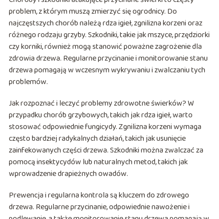
problem, z którym muszą zmierzyć się ogrodnicy. Do
najczęstszych chorób należą rdza igieł, zgnilizna korzeni oraz
różnego rodzaju grzyby. Szkodniki, takie jak mszyce, przędziorki
czy korniki, również mogą stanowić poważne zagrożenie dla
zdrowia drzewa. Regularne przycinanie i monitorowanie stanu
drzewa pomagają w wczesnym wykrywaniu i zwalczaniu tych
problemów.
Jak rozpoznać i leczyć problemy zdrowotne świerków? W
przypadku chorób grzybowych, takich jak rdza igieł, warto
stosować odpowiednie fungicydy. Zgnilizna korzeni wymaga
często bardziej radykalnych działań, takich jak usunięcie
zainfekowanych części drzewa. Szkodniki można zwalczać za
pomocą insektycydów lub naturalnych metod, takich jak
wprowadzenie drapieżnych owadów.
Prewencja i regularna kontrola są kluczem do zdrowego
drzewa. Regularne przycinanie, odpowiednie nawożenie i
podlewanie, a także monitorowanie stanu drzewa pomagają w