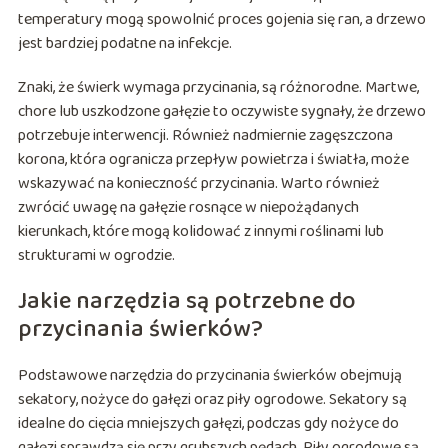
temperatury mogą spowolnić proces gojenia się ran, a drzewo
jest bardziej podatne na infekcje.
Znaki, że świerk wymaga przycinania, są różnorodne. Martwe,
chore lub uszkodzone gałęzie to oczywiste sygnały, że drzewo
potrzebuje interwencji. Również nadmiernie zagęszczona
korona, która ogranicza przepływ powietrza i światła, może
wskazywać na konieczność przycinania. Warto również
zwrócić uwagę na gałęzie rosnące w niepożądanych
kierunkach, które mogą kolidować z innymi roślinami lub
strukturami w ogrodzie.
Jakie narzędzia są potrzebne do
przycinania świerków?
Podstawowe narzędzia do przycinania świerków obejmują
sekatory, nożyce do gałęzi oraz piły ogrodowe. Sekatory są
idealne do cięcia mniejszych gałęzi, podczas gdy nożyce do
gałęzi sprawdzą się przy grubszych pędach. Piły ogrodowe są