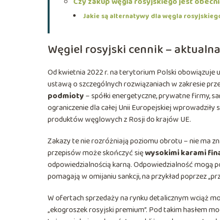
Czy zakup węgla rosyjskiego jest obecni
Jakie są alternatywy dla węgla rosyjskie
Węgiel rosyjski cennik – aktualn
Od kwietnia 2022 r. na terytorium Polski obowiązuje
ustawą o szczególnych rozwiązaniach w zakresie przec
podmioty
– spółki energetyczne, prywatne firmy, 
ograniczenie dla całej Unii Europejskiej wprowadziły 
produktów węglowych z Rosji do krajów UE.
Zakazy te nie rozróżniają poziomu obrotu – nie ma zn
przepisów może skończyć się
wysokimi karami fi
odpowiedzialnością karną. Odpowiedzialność mogą pon
pomagają w omijaniu sankcji, na przykład poprzez „p
W ofertach sprzedaży na rynku detalicznym wciąż możn
„ekogroszek rosyjski premium”. Pod takim hasłem mo