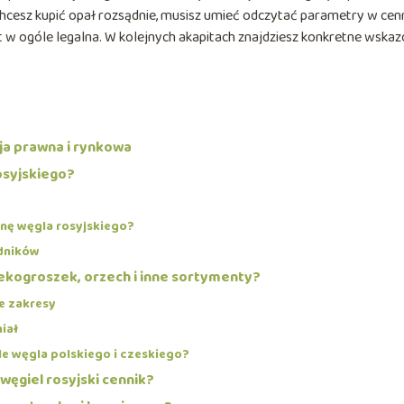
chcesz kupić opał rozsądnie, musisz umieć odczytać parametry w cenn
st w ogóle legalna. W kolejnych akapitach znajdziesz konkretne wskaz
cja prawna i rynkowa
osyjskiego?
nę węgla rosyjskiego?
dników
i ekogroszek, orzech i inne sortymenty?
e zakresy
iał
le węgla polskiego i czeskiego?
węgiel rosyjski cennik?