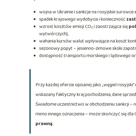
wojna w Ukrainie i sankcje na rosyjskie surowce
spadek krajowego wydobycia i konieczność
zas
wzrost kosztów emisji CO₂ i zaostrzająca się
pol
wytwórczych),
wahania kursów walut wpływające na koszt kont
sezonowy popyt – jesienno-zimowe skoki zapot
dostępność transportu morskiego i lądowego ora
Przy każdej ofercie opisanej jako „węgiel rosyjski
wskazany faktyczny kraj pochodzenia, dane sprz
Świadome uczestnictwo w obchodzeniu sankcji – na
mimo innego oznaczenia – może skończyć się dla 
prawną
.