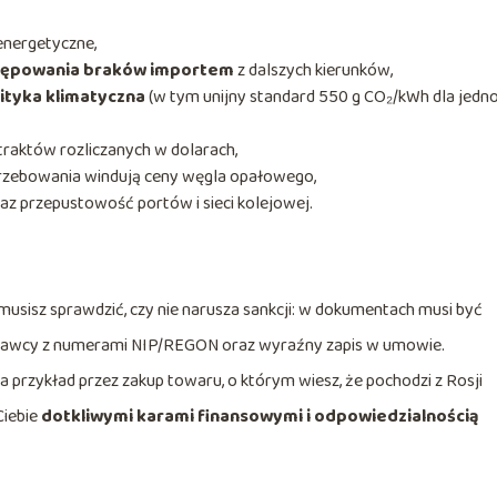
 energetyczne,
tępowania braków importem
z dalszych kierunków,
ityka klimatyczna
(w tym unijny standard 550 g CO₂/kWh dla jedn
raktów rozliczanych w dolarach,
rzebowania windują ceny węgla opałowego,
z przepustowość portów i sieci kolejowej.
” musisz sprawdzić, czy nie narusza sankcji: w dokumentach musi być
edawcy z numerami NIP/REGON oraz wyraźny zapis w umowie.
 przykład przez zakup towaru, o którym wiesz, że pochodzi z Rosji
Ciebie
dotkliwymi karami finansowymi i odpowiedzialnością