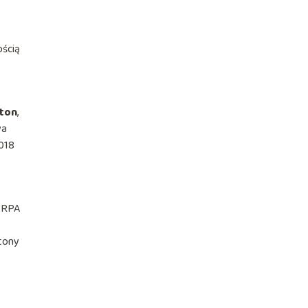
ością
 ton
,
wa
2018
y RPA
 tony