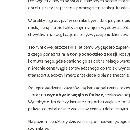
też węgiel z innych państw o zbliżonych parametrach
obrotu przez kraj trzeci z pominięciem sankcji. Każda 
W praktyce „rosyjski” w cenniku bywa dziś jedynie o
i niską ceną – a nie faktycznym krajem wydobycia. Zdar
chwytliwą nazwą, licząc na przyzwyczajenie klientó
Tło rynkowe jeszcze kilka lat temu wyglądało zupełnie
z czego ponad
13 mln ton pochodziło z Rosji
. Rosy
komunalnego, gdzie ceniono go za dobrą relację war
r. średnia cena węgla sprowadzanego do Polski wyno
transportu, akcyzy i marż przekładało się na znaczni
Po wprowadzeniu zakazów ciężar zaopatrzenia przesu
– oraz na
wydobycie węgla w Polsce
, realizowane
Wydobycie. Im dalszy kierunek importu i większe koszt
paliwa, co ostatecznie widzisz w cenniku detalicznym.
Na poziom cen, który dziś widzisz pod hasłem „węgiel 
czynników: