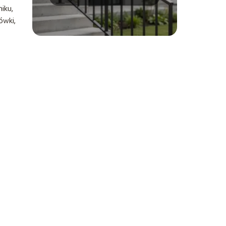
Praktyczny poradnik
iku,
ówki,