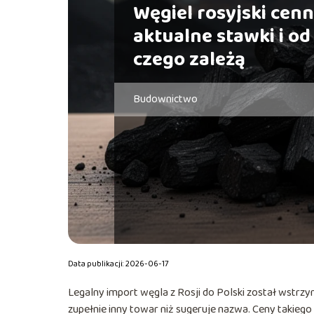
Węgiel rosyjski cenn
aktualne stawki i od
czego zależą
Budownictwo
Data publikacji: 2026-06-17
Legalny import węgla z Rosji do Polski został wstrzy
zupełnie inny towar niż sugeruje nazwa. Ceny takiego 