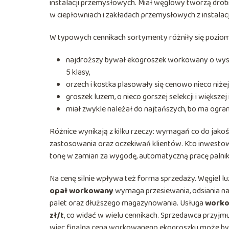
instalacji przemysłowych. Miał węglowy tworzą drob
w ciepłowniach i zakładach przemysłowych z instala
W typowych cennikach sortymenty różniły się pozio
najdroższy bywał ekogroszek workowany o wyso
5 klasy,
orzech i kostka plasowały się cenowo nieco niżej
groszek luzem, o nieco gorszej selekcji i większe
miał zwykle należał do najtańszych, bo ma ogr
Różnice wynikają z kilku rzeczy: wymagań co do jako
zastosowania oraz oczekiwań klientów. Kto inwesto
tonę w zamian za wygodę, automatyczną pracę palnika
Na cenę silnie wpływa też forma sprzedaży. Węgiel 
opał workowany
wymaga przesiewania, odsiania nadz
palet oraz dłuższego magazynowania. Usługa
worko
zł/t
, co widać w wielu cennikach. Sprzedawca przyjmu
więc finalna cena workowanego ekogroszku może być