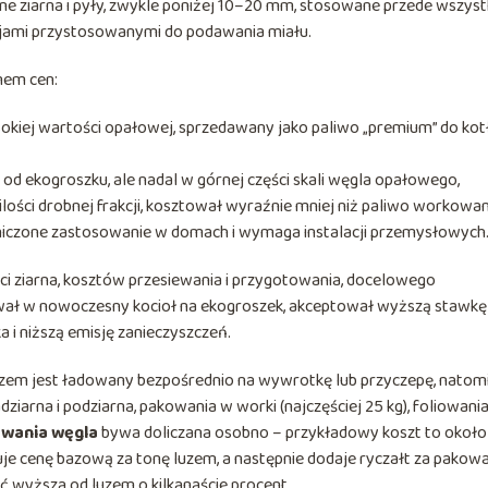
ne ziarna i pyły, zwykle poniżej 10–20 mm, stosowane przede wszys
cjami przystosowanymi do podawania miału.
mem cen:
kiej wartości opałowej, sprzedawany jako paliwo „premium” do ko
 od ekogroszku, ale nadal w górnej części skali węgla opałowego,
j ilości drobnej frakcji, kosztował wyraźnie mniej niż paliwo workowan
aniczone zastosowanie w domach i wymaga instalacji przemysłowych
ści ziarna, kosztów przesiewania i przygotowania, docelowego
wał w nowoczesny kocioł na ekogroszek, akceptował wyższą stawkę
 i niższą emisję zanieczyszczeń.
luzem jest ładowany bezpośrednio na wywrotkę lub przyczepę, natom
iarna i podziarna, pakowania w worki (najczęściej 25 kg), foliowani
wania węgla
bywa doliczana osobno – przykładowy koszt to okoł
je cenę bazową za tonę luzem, a następnie dodaje ryczałt za pakowa
 wyższa od luzem o kilkanaście procent.