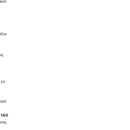
tkim
tłów
e,
.
 za
iast
a
o
160
nie,