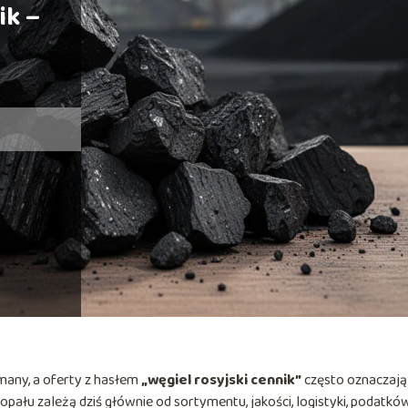
ik –
many, a oferty z hasłem
„węgiel rosyjski cennik”
często oznaczają
opału zależą dziś głównie od sortymentu, jakości, logistyki, podatkó