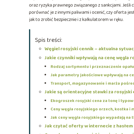
oraz ryzyka prawnego związanego z sankcjami. Jeśli 
porównać je z innymi paliwami i ocenić, czy oferta je
jak to zrobić bezpiecznie i z kalkulatorem w ręku.
Spis treści:
Węgiel rosyjski cennik – aktualna sytua
Jakie czynniki wpływają na cenę węgla r
Rodzaj sortymentu i przeznaczenie opału
Jak parametry jakościowe wpływają na ce
Transport, magazynowanie i marża pośre
Jakie są orientacyjne stawki za rosyjsk
Ekogroszek rosyjski cena za tonę i typow
Ceny węgla rosyjskiego orzech, kostka i m
Jak ceny węgla rosyjskiego wypadają na t
Jak czytać oferty w internecie z hasłem 