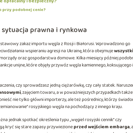
e opłacalny i bezpieczny?
go przy podobnej cenie?
a sytuacja prawna i rynkowa
 ustawowy zakaz importu węgla z Rosji i Białorusi. Wprowadzono go
iwdziałania wspieraniu agresji na Ukrainę, która obejmuje
wszystk
samorządy oraz gospodarstwa domowe. Kilka miesięcy później podob
sankcje unijne, które objęły przywóz węgla kamiennego, koksującego 
aczenia, czy sprowadzasz jedną ciężarówkę, czy cały statek. Narusze
nansowymi
, zajęciem towaru, a w poważniejszych przypadkach także
ieść nie tylko główni importerzy, ale też pośrednicy, którzy świad
rzemianowanie” rosyjskiego węgla na pochodzący z innego kraju.
a jednak spotkać określenia typu „węgiel rosyjski cennik” czy
gą kryć się stare zapasy przywiezione
przed wejściem embarga
, 