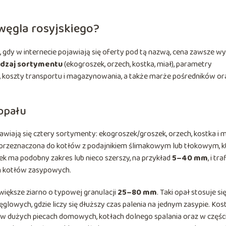
węgla rosyjskiego?
, gdy w internecie pojawiają się oferty pod tą nazwą, cena zawsze wy
dzaj sortymentu
(ekogroszek, orzech, kostka, miał), parametry
 koszty transportu i magazynowania, a także marże pośredników or
 opału
jawiają się cztery sortymenty: ekogroszek/groszek, orzech, kostka i m
 przeznaczona do kotłów z podajnikiem ślimakowym lub tłokowym, k
k ma podobny zakres lub nieco szerszy, na przykład
5–40 mm
, i tra
ch kotłów zasypowych.
 większe ziarno o typowej granulacji
25–80 mm
. Taki opał stosuje si
lowych, gdzie liczy się dłuższy czas palenia na jednym zasypie. Kos
 w dużych piecach domowych, kotłach dolnego spalania oraz w częśc