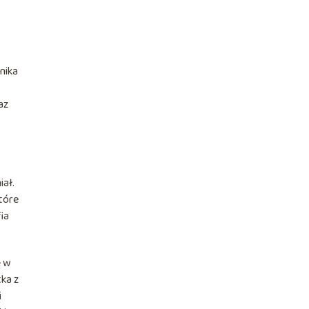
nika
az
iał.
tóre
fia
ę w
tka z
i