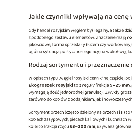
Jakie czynniki wpływają na cenę 
Gdy handel rosyjskim węglem był legalny, a także dziś
z podobnego zestawu elementów. Znaczenie mają
ro
jakościowe, forma sprzedaży (luzem czy workowany),
ogólna sytuacja polityczno-regulacyjna wokół węgla.
Rodzaj sortymentu i przeznaczenie
W opisach typu „węgiel rosyjski cennik” najczęściej po
Ekogroszek rosyjski
to z reguły frakcja
5–25 mm
,
wymagają dość jednorodnej granulacji. Zwykły grosze
zarówno do kotłów z podajnikiem, jak i nowoczesny
Sortyment orzech (często dzielony na orzech I i II) to
kotłach zasypowych, piecach kaflowych i kuchniach węg
kolei to frakcja rzędu
63–200 mm
, używana głównie