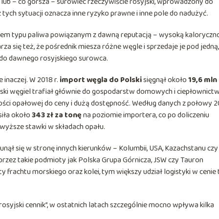
 lub – co gorsza – surowiec rzeczywiście rosyjski, wprowadzony do
z tych sytuacji oznacza inne ryzyko prawne i inne pole do nadużyć.
pisem typu paliwa powiązanym z dawną reputacją – wysoką kaloryczn
za się też, że pośrednik miesza różne węgle i sprzedaje je pod jedną,
w do dawnego rosyjskiego surowca.
 inaczej. W 2018 r.
import węgla do Polski
sięgnął około
19,6 mln
jski węgiel trafiał głównie do gospodarstw domowych i ciepłownict
tości opałowej do ceny i dużą dostępność. Według danych z połowy 
siła około
343 zł za tonę
na poziomie importera, co po doliczeniu
e wyższe stawki w składach opału.
nął się w stronę innych kierunków – Kolumbii, USA, Kazachstanu cz
 przez takie podmioty jak Polska Grupa Górnicza, JSW czy Tauron
y frachtu morskiego oraz kolei, tym większy udział logistyki w cenie
rosyjski cennik”, w ostatnich latach szczególnie mocno wpływa kilka