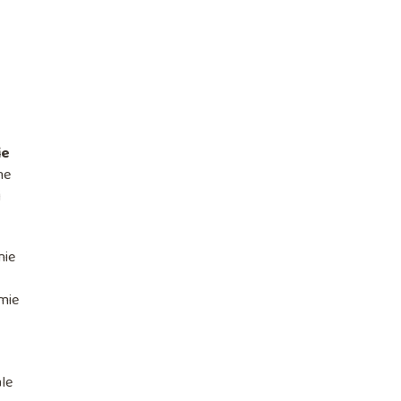
ie
ne
i
nie
omie
ale