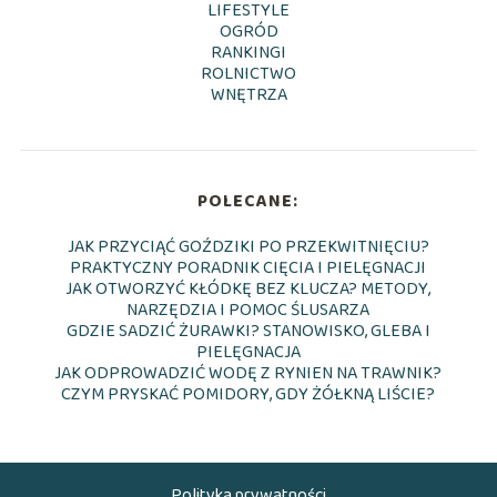
LIFESTYLE
OGRÓD
RANKINGI
ROLNICTWO
WNĘTRZA
POLECANE:
JAK PRZYCIĄĆ GOŹDZIKI PO PRZEKWITNIĘCIU?
PRAKTYCZNY PORADNIK CIĘCIA I PIELĘGNACJI
JAK OTWORZYĆ KŁÓDKĘ BEZ KLUCZA? METODY,
NARZĘDZIA I POMOC ŚLUSARZA
GDZIE SADZIĆ ŻURAWKI? STANOWISKO, GLEBA I
PIELĘGNACJA
JAK ODPROWADZIĆ WODĘ Z RYNIEN NA TRAWNIK?
CZYM PRYSKAĆ POMIDORY, GDY ŻÓŁKNĄ LIŚCIE?
Polityka prywatności