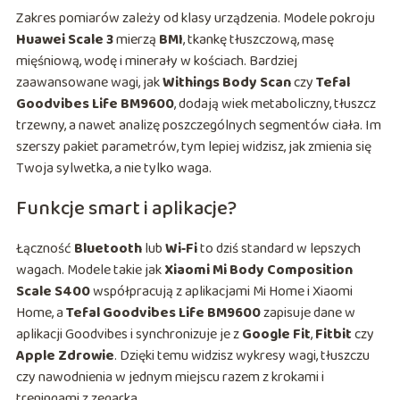
Zakres pomiarów zależy od klasy urządzenia. Modele pokroju
Huawei Scale 3
mierzą
BMI
, tkankę tłuszczową, masę
mięśniową, wodę i minerały w kościach. Bardziej
zaawansowane wagi, jak
Withings Body Scan
czy
Tefal
Goodvibes Life BM9600
, dodają wiek metaboliczny, tłuszcz
trzewny, a nawet analizę poszczególnych segmentów ciała. Im
szerszy pakiet parametrów, tym lepiej widzisz, jak zmienia się
Twoja sylwetka, a nie tylko waga.
Funkcje smart i aplikacje?
Łączność
Bluetooth
lub
Wi‑Fi
to dziś standard w lepszych
wagach. Modele takie jak
Xiaomi Mi Body Composition
Scale S400
współpracują z aplikacjami Mi Home i Xiaomi
Home, a
Tefal Goodvibes Life BM9600
zapisuje dane w
aplikacji Goodvibes i synchronizuje je z
Google Fit
,
Fitbit
czy
Apple Zdrowie
. Dzięki temu widzisz wykresy wagi, tłuszczu
czy nawodnienia w jednym miejscu razem z krokami i
treningami z zegarka.