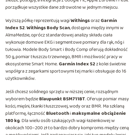
śledzić postępy, a integracja z Google Fit, Apple Zdrowie i Fitbit
porządkuje wszystkie dane zdrowotne w jednym miejscu.
Wyższą półkę reprezentują wagi
Withings
oraz
Garmin
Index S2
.
Withings Body Scan
, dostępna między innymi w
AlmaMedzie, oprócz standardowej analizy składu ciała
wykonuje domowe EKG i segmentowe pomiary dla rąk, nóg i
tułowia. Modele Body Smart i Body Comp oferują dokładność
50 g, pomiar tłuszczu trzewnego, BMR i możliwość pracy w
ekosystemie Smart Home.
Garmin Index S2
z kolei świetnie
współgra z zegarkami sportowymi tej marki i obsługuje do 16
użytkowników.
Jeśli chcesz solidnego sprzętu w niższej cenie, rozsądnym
wyborem będzie
Blaupunkt BSM711BT
. Oferuje pomiar masy
kości, mięśni, tkanki tłuszczowej, wody oraz BMR. Ma szklaną
platformę, łączność
Bluetooth
i
maksymalne obciążenie
180 kg
. Dla wielu osób szukających wagi łazienkowej w
okolicach 100–200 zł to bardzo dobry kompromis między ceną