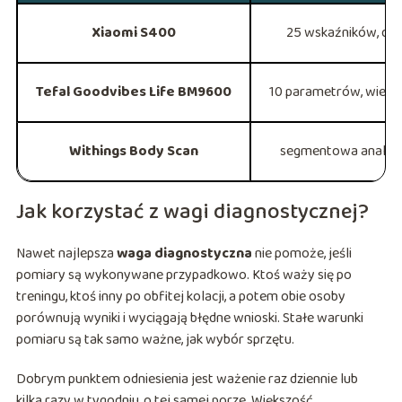
Xiaomi S400
25 wskaźników, dok
Tefal Goodvibes Life BM9600
10 parametrów, wiek me
Withings Body Scan
segmentowa analiza, 
Jak korzystać z wagi diagnostycznej?
Nawet najlepsza
waga diagnostyczna
nie pomoże, jeśli
pomiary są wykonywane przypadkowo. Ktoś waży się po
treningu, ktoś inny po obfitej kolacji, a potem obie osoby
porównują wyniki i wyciągają błędne wnioski. Stałe warunki
pomiaru są tak samo ważne, jak wybór sprzętu.
Dobrym punktem odniesienia jest ważenie raz dziennie lub
kilka razy w tygodniu, o tej samej porze. Większość