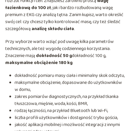
rozrzut funkcji i cen. Znajdziesz zarówno prostą
wagę
łazienkową do 100 zł
, jak i bardzo rozbudowaną wagę
premium z EKG czy analizą tętna. Zanim kupisz, warto określić
swój cel: czy chcesz tylko kontrolować masę, czy też śledzić
szczegółową
analizę składu ciała
.
Przy wyborze warto wziąć pod uwagę kilka parametrów
technicznych, ale też wygodę codziennego korzystania.
Znaczenie mają
dokładność 50 g
dokładność 100 g,
maksymalne obciążenie 180 kg
dokładność pomiaru masy ciała i minimalny skok odczytu,
maksymalne obciążenie, dopasowane do użytkowników
w domu,
zakres pomiarów diagnostycznych, na przykład tkanka
tłuszczowa, mięśnie, woda, kości, BMR,
rodzaj łączności, na przykład Bluetooth lub Wi‑Fi,
liczba profili użytkowników i dostępność trybu gościa,
jakość aplikacji mobilnej i możliwość integracji z innymi