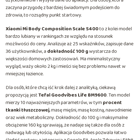
użytkowników i wysyła dane do aplikacji. Dla osoby, która
zaczyna przygodę z bardziej świadomym podejściem do
zdrowia, to rozsądny punkt startowy.
Xiaomi Mi Body Composition Scale S400
to z kolei model
bardzo lubiany w rankingach ze względu na stosunek
możliwości do ceny. Analizuje aż 25 wskaźników, zapisuje dane
36 użytkowników, a
dokładność 100 g
wystarcza do
większości domowych zastosowań. Ma minimalistyczny
wygląd, waży około 2 kg i mieści się bez problemu nawet w
mniejszej łazience.
Dla osób, które chcą iść krok dalej z analityką, ciekawą
propozycją jest
Tefal Goodvibes Life BM9600
. Ten model
mierzy 10 najważniejszych parametrów, w tym
procent
tkanki tłuszczowej
, masę mięśni, masę kostną, nawodnienie
oraz wiek metaboliczny. Dokładność do 100 g i maksymalne
obciążenie 160 kg sprawiają, że nadaje się także dla osób z
nadwagą lub otyłością. Aplikacja Goodvibes pozwala łatwo