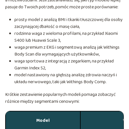
a możliwościami. Jeśli zastanawiasz się, jaki typ modelu lepiej
pasuje do Twoich potrzeb, pomóc może proste porównanie:
prosty model z analizą BMI i tkanki tłuszczowej dla osoby
zaczynającej dbałość o masę ciała,
rodzinna waga z wieloma profilami, na przykład Xiaomi
S400 lub Huawei Scale 3,
waga premium z EKG i segmentową analizą jak Withings
Body Scan dla wymagających użytkowników,
waga sportowa z integracją z zegarkiem, na przykład
Garmin Index S2,
model nastawiony na głębszą analizę zdrowia naczyń i
układu nerwowego, taki jak Withings Body Comp.
Krótkie zestawienie popularnych modeli pomaga zobaczyć
różnice między segmentami cenowymi:
Model
Wy