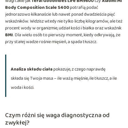
Wagi takie jak
Tefal Goodvibes Life BM9600
czy
Xiaomi Mi
Body Composition Scale S400
potrafią podać
jednorazowo kilkanaście lub nawet ponad dwadzieścia pięć
wskaźników. Widzisz wtedy nie tylko liczbę kilogramów, ale też
procent wody w organizmie, udział kości i białka oraz wskaźnik
BMI
. Dla wielu osób to pierwszy moment, kiedy odkrywają, że
przy stałej wadze rośnie mięsień, a spada tłuszcz.
Analiza składu ciała
pokazuje, z czego naprawdę
składa się Twoja masa – ile ważą mięśnie, ile tłuszcz, a ile
woda i kości.
Czym różni się waga diagnostyczna od
zwykłej?