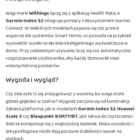
Wagi marki
Withings
łączą się z aplikacją Health Mate, a
Garmin Index S2
integruje pomiary z ekosystemem Garmin
Connect. W niektórych modelach pojawia się też proste
wsparcie dla systemów Smart Home, co pozwala na przykład
wyświetlić wyniki na ekranie inteligentnego wyświetlacza w
domu. Przy codziennym używaniu liczy się też automatyczne
rozpoznawanie użytkownika, aby każdy domownik miał
własną historię pomiarów.
Wygoda i wygląd?
Czy zdarzyło Ci się zrezygnować z ważenia, bo waga stała
gdzieś głęboko w szafce? Wygoda zaczyna się od konstrukcji.
Szklana platforma, jak w modelach
Garmin Index S2
,
Huawei
Scale 3
czy
Blaupunkt BSM711BT
, jest łatwa do czyszczenia i
dobrze komponuje się z większością łazienek. Niska wysokość i
antypoślizgowe nóżki dają poczucie stabilności nawet na
płytkach.