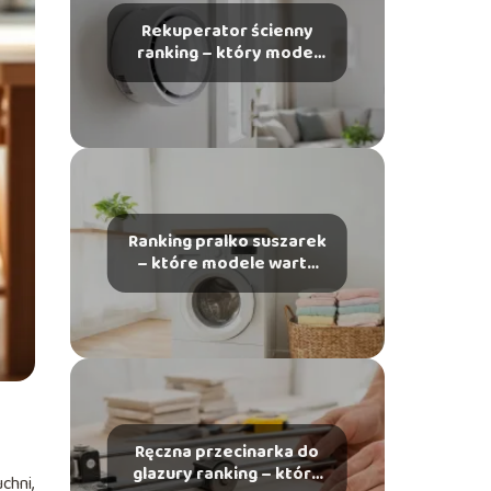
Rekuperator ścienny
ranking – który model
wybrać do domu?
Ranking pralko suszarek
– które modele warto
kupić?
Ręczna przecinarka do
glazury ranking – którą
chni,