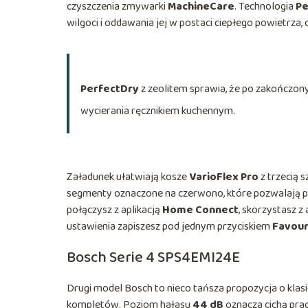
czyszczenia zmywarki
MachineCare
. Technologia
Pe
wilgoci i oddawania jej w postaci ciepłego powietrza,
PerfectDry
z zeolitem sprawia, że po zakończon
wycierania ręcznikiem kuchennym.
Załadunek ułatwiają kosze
VarioFlex Pro
z trzecią 
segmenty oznaczone na czerwono, które pozwalają pr
połączysz z aplikacją
Home Connect
, skorzystasz 
ustawienia zapiszesz pod jednym przyciskiem
Favour
Bosch Serie 4 SPS4EMI24E
Drugi model Bosch to nieco tańsza propozycja o klas
kompletów. Poziom hałasu
44 dB
oznacza cichą pra