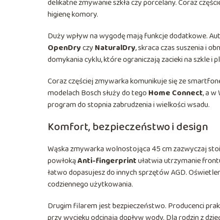
delikatne zmywanie szkła czy porcelany. Coraz części
higienę komory.
Duży wpływ na wygodę mają funkcje dodatkowe. Auto
OpenDry
czy
NaturalDry
, skraca czas suszenia i ob
domykania cyklu, które ograniczają zacieki na szkle i
Coraz częściej zmywarka komunikuje się ze smartfon
modelach Bosch służy do tego
Home Connect
, a w
program do stopnia zabrudzenia i wielkości wsadu.
Komfort, bezpieczeństwo i design
Wąska zmywarka wolnostojąca 45 cm zazwyczaj stoi 
powłoką
Anti-fingerprint
ułatwia utrzymanie frontu
łatwo dopasujesz do innych sprzętów AGD. Oświetlen
codziennego użytkowania.
Drugim filarem jest bezpieczeństwo. Producenci pr
przy wycieku odcinają dopływ wody. Dla rodzin z dz