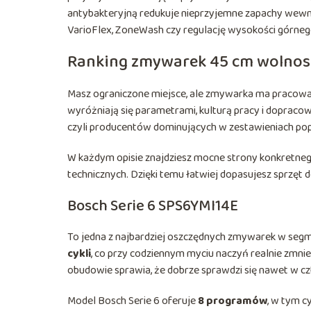
antybakteryjną redukuje nieprzyjemne zapachy wewn
VarioFlex, ZoneWash czy regulację wysokości górneg
Ranking zmywarek 45 cm wolnost
Masz ograniczone miejsce, ale zmywarka ma pracować 
wyróżniają się parametrami, kulturą pracy i dopraco
czyli producentów dominujących w zestawieniach po
W każdym opisie znajdziesz mocne strony konkretneg
technicznych. Dzięki temu łatwiej dopasujesz sprzęt
Bosch Serie 6 SPS6YMI14E
To jedna z najbardziej oszczędnych zmywarek w seg
cykli
, co przy codziennym myciu naczyń realnie zmni
obudowie sprawia, że dobrze sprawdzi się nawet w c
Model Bosch Serie 6 oferuje
8 programów
, w tym c