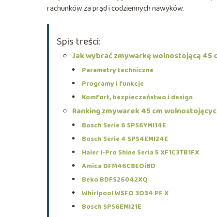
rachunków za prąd i codziennych nawyków.
Spis treści:
Jak wybrać zmywarkę wolnostojącą 45 
Parametry techniczne
Programy i funkcje
Komfort, bezpieczeństwo i design
Ranking zmywarek 45 cm wolnostojącyc
Bosch Serie 6 SPS6YMI14E
Bosch Serie 4 SPS4EMI24E
Haier I-Pro Shine Seria 5 XF1C3TB1FX
Amica DFM46C8EOiBD
Beko BDFS26042XQ
Whirlpool WSFO 3O34 PF X
Bosch SPS6EMI21E