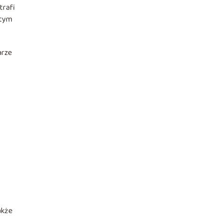
trafi
 tym
arze
akże