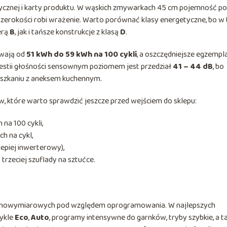
ycznej i karty produktu. W wąskich zmywarkach 45 cm pojemność po
 szerokości robi wrażenie. Warto porównać klasy energetyczne, bo w
erą
B
, jak i tańsze konstrukcje z klasą
D
.
ywają od
51 kWh do 59 kWh na 100 cykli
, a oszczędniejsze egzempl
estii głośności sensownym poziomem jest przedział
41 – 44 dB
, bo
szkaniu z aneksem kuchennym.
, które warto sprawdzić jeszcze przed wejściem do sklepu:
na 100 cykli,
h na cykl,
lepiej inwerterowy),
rzeciej szuflady na sztućce.
ełnowymiarowych pod względem oprogramowania. W najlepszych
cykle
Eco
,
Auto
, programy intensywne do garnków, tryby szybkie, a t