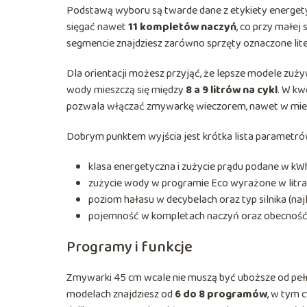
Podstawą wyboru są twarde dane z etykiety energet
sięgać nawet
11 kompletów naczyń
, co przy małej
segmencie znajdziesz zarówno sprzęty oznaczone lit
Dla orientacji możesz przyjąć, że lepsze modele zuż
wody mieszczą się między
8 a 9 litrów na cykl
. W kw
pozwala włączać zmywarkę wieczorem, nawet w mie
Dobrym punktem wyjścia jest krótka lista parametrów
klasa energetyczna i zużycie prądu podane w kWh 
zużycie wody w programie Eco wyrażone w litrac
poziom hałasu w decybelach oraz typ silnika (naj
pojemność w kompletach naczyń oraz obecność t
Programy i funkcje
Zmywarki 45 cm wcale nie muszą być uboższe od p
modelach znajdziesz od
6 do 8 programów
, w tym 