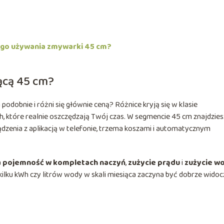
ego używania zmywarki 45 cm?
ącą 45 cm?
odobnie i różni się głównie ceną? Różnice kryją się w klasie
h, które realnie oszczędzają Twój czas. W segmencie 45 cm znajdzies
dzenia z aplikacją w telefonie, trzema koszami i automatycznym
a
pojemność w kompletach naczyń
,
zużycie prądu
i
zużycie w
kilku kWh czy litrów wody w skali miesiąca zaczyna być dobrze wido