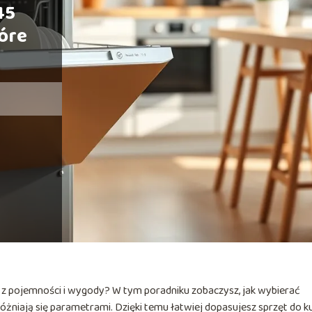
45
óre
 z pojemności i wygody? W tym poradniku zobaczysz, jak wybierać
żniają się parametrami. Dzięki temu łatwiej dopasujesz sprzęt do ku