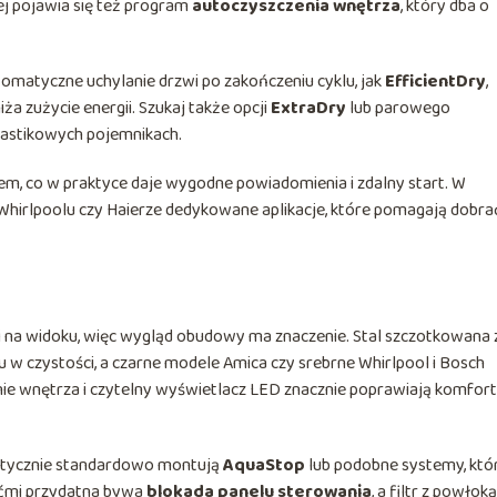
ej pojawia się też program
autoczyszczenia wnętrza
, który dba o
matyczne uchylanie drzwi po zakończeniu cyklu, jak
EfficientDry
,
niża zużycie energii. Szukaj także opcji
ExtraDry
lub parowego
 plastikowych pojemnikach.
em, co w praktyce daje wygodne powiadomienia i zdalny start. W
 Whirlpoolu czy Haierze dedykowane aplikacje, które pomagają dobra
na widoku, więc wygląd obudowy ma znaczenie. Stal szczotkowana 
 w czystości, a czarne modele Amica czy srebrne Whirlpool i Bosch
ie wnętrza i czytelny wyświetlacz LED znacznie poprawiają komfort
aktycznie standardowo montują
AquaStop
lub podobne systemy, któ
iećmi przydatna bywa
blokada panelu sterowania
, a filtr z powłoką