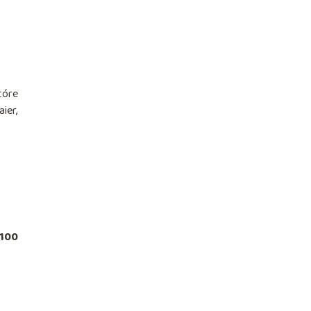
tóre
ier,
 100