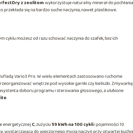
rfectDry z zeolitem
wykorzystuje naturalny minerał do pochłania
 co przekłada się na bardzo suche naczynia, nawet plastikowe.
ym cyklu możesz od razu schować naczynia do szafek, bez ich
szufladą Vario3 Pro. W wielu elementach zastosowano ruchome
zeorganizować wnętrze pod wysokie garnki czy kieliszki. Zmywarkę
z asystenta doboru programu i sterowania głosowego, a ulubione
ite
.
ie energetycznej
C
, zużyciu
59 kWh na 100 cykli
i pojemności 10
cę, wystarczającą do wieczornego mycia naczyń przy otwartej kuchni