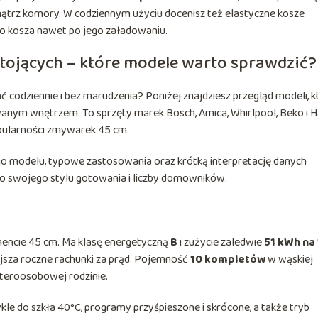
ątrz komory. W codziennym użyciu docenisz też elastyczne kosze
o kosza nawet po jego załadowaniu.
ojących – które modele warto sprawdzić?
codziennie i bez marudzenia? Poniżej znajdziesz przegląd modeli, k
wanym wnętrzem. To sprzęty marek Bosch, Amica, Whirlpool, Beko i Ha
pularności zmywarek 45 cm.
o modelu, typowe zastosowania oraz krótką interpretację danych
 do swojego stylu gotowania i liczby domowników.
mencie 45 cm. Ma klasę energetyczną
B
i zużycie zaledwie
51 kWh na
ejsza roczne rachunki za prąd. Pojemność
10 kompletów
w wąskiej
zteroosobowej rodzinie.
ykle do szkła 40°C, programy przyśpieszone i skrócone, a także tryb