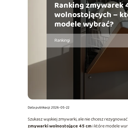
Ranking zmywarek 
wolnostojących – kt
modele wybrać?
Rankingi
Data publikacji: 2026-05-22
Szukasz wąskiej zmywarki, ale nie chcesz rezygnować
zmywarki wolnostojące 45 cm
i które modele wyró