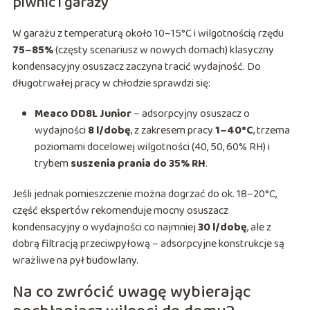
piwnic i garaży
W garażu z temperaturą około 10–15°C i wilgotnością rzędu
75–85%
(częsty scenariusz w nowych domach) klasyczny
kondensacyjny osuszacz zaczyna tracić wydajność. Do
długotrwałej pracy w chłodzie sprawdzi się:
Meaco DD8L Junior
– adsorpcyjny osuszacz o
wydajności
8 l/dobę
, z zakresem pracy
1–40°C
, trzema
poziomami docelowej wilgotności (40, 50, 60% RH) i
trybem
suszenia prania do 35% RH
.
Jeśli jednak pomieszczenie można dogrzać do ok. 18–20°C,
część ekspertów rekomenduje mocny osuszacz
kondensacyjny o wydajności co najmniej
30 l/dobę
, ale z
dobrą filtracją przeciwpyłową – adsorpcyjne konstrukcje są
wrażliwe na pył budowlany.
Na co zwrócić uwagę wybierając