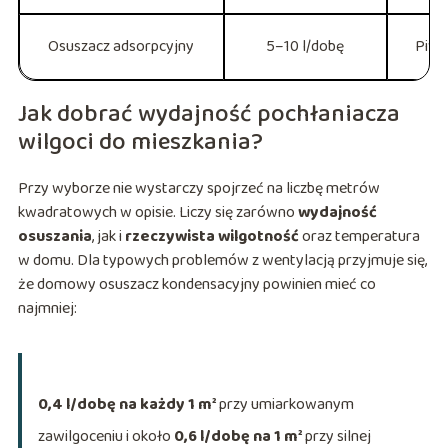
Osuszacz adsorpcyjny
5–10 l/dobę
Piwn
Jak dobrać wydajność pochłaniacza
wilgoci do mieszkania?
Przy wyborze nie wystarczy spojrzeć na liczbę metrów
kwadratowych w opisie. Liczy się zarówno
wydajność
osuszania
, jak i
rzeczywista wilgotność
oraz temperatura
w domu. Dla typowych problemów z wentylacją przyjmuje się,
że domowy osuszacz kondensacyjny powinien mieć co
najmniej:
0,4 l/dobę na każdy 1 m²
przy umiarkowanym
zawilgoceniu i około
0,6 l/dobę na 1 m²
przy silnej