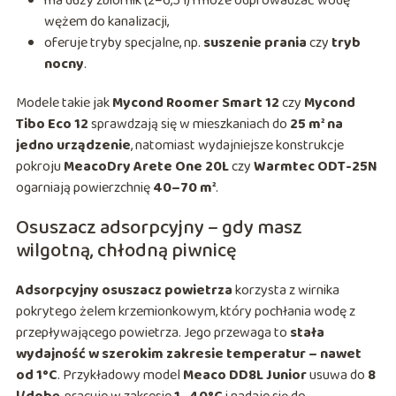
ma duży zbiornik (2–6,5 l) i może odprowadzać wodę
wężem do kanalizacji,
oferuje tryby specjalne, np.
suszenie prania
czy
tryb
nocny
.
Modele takie jak
Mycond Roomer Smart 12
czy
Mycond
Tibo Eco 12
sprawdzają się w mieszkaniach do
25 m² na
jedno urządzenie
, natomiast wydajniejsze konstrukcje
pokroju
MeacoDry Arete One 20L
czy
Warmtec ODT-25N
ogarniają powierzchnię
40–70 m²
.
Osuszacz adsorpcyjny – gdy masz
wilgotną, chłodną piwnicę
Adsorpcyjny osuszacz powietrza
korzysta z wirnika
pokrytego żelem krzemionkowym, który pochłania wodę z
przepływającego powietrza. Jego przewaga to
stała
wydajność w szerokim zakresie temperatur – nawet
od 1°C
. Przykładowy model
Meaco DD8L Junior
usuwa do
8