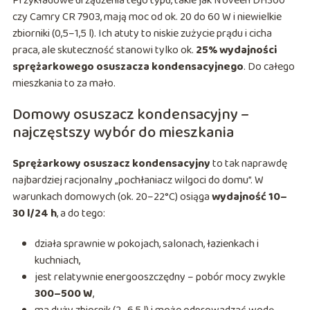
Przykładowe urządzenia tego typu, takie jak N’oveen DH300
czy Camry CR 7903, mają moc od ok. 20 do 60 W i niewielkie
zbiorniki (0,5–1,5 l). Ich atuty to niskie zużycie prądu i cicha
praca, ale skuteczność stanowi tylko ok.
25% wydajności
sprężarkowego osuszacza kondensacyjnego
. Do całego
mieszkania to za mało.
Domowy osuszacz kondensacyjny –
najczęstszy wybór do mieszkania
Sprężarkowy osuszacz kondensacyjny
to tak naprawdę
najbardziej racjonalny „pochłaniacz wilgoci do domu”. W
warunkach domowych (ok. 20–22°C) osiąga
wydajność 10–
30 l/24 h
, a do tego:
działa sprawnie w pokojach, salonach, łazienkach i
kuchniach,
jest relatywnie energooszczędny – pobór mocy zwykle
300–500 W
,