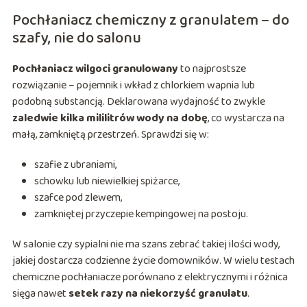
Pochłaniacz chemiczny z granulatem – do
szafy, nie do salonu
Pochłaniacz wilgoci granulowany
to najprostsze
rozwiązanie – pojemnik i wkład z chlorkiem wapnia lub
podobną substancją. Deklarowana wydajność to zwykle
zaledwie kilka mililitrów wody na dobę
, co wystarcza na
małą, zamkniętą przestrzeń. Sprawdzi się w:
szafie z ubraniami,
schowku lub niewielkiej spiżarce,
szafce pod zlewem,
zamkniętej przyczepie kempingowej na postoju.
W salonie czy sypialni nie ma szans zebrać takiej ilości wody,
jakiej dostarcza codzienne życie domowników. W wielu testach
chemiczne pochłaniacze porównano z elektrycznymi i różnica
sięga nawet
setek razy na niekorzyść granulatu
.