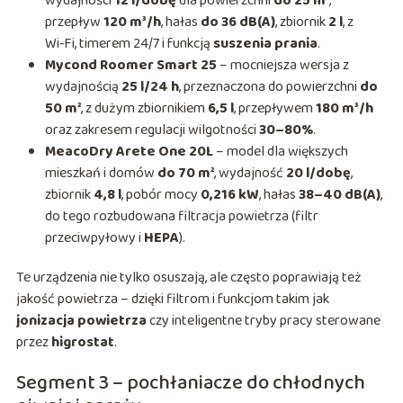
wydajności
12 l/dobę
dla powierzchni
do 25 m²
,
przepływ
120 m³/h
, hałas
do 36 dB(A)
, zbiornik
2 l
, z
Wi‑Fi, timerem 24/7 i funkcją
suszenia prania
.
Mycond Roomer Smart 25
– mocniejsza wersja z
wydajnością
25 l/24 h
, przeznaczona do powierzchni
do
50 m²
, z dużym zbiornikiem
6,5 l
, przepływem
180 m³/h
oraz zakresem regulacji wilgotności
30–80%
.
MeacoDry Arete One 20L
– model dla większych
mieszkań i domów
do 70 m²
, wydajność
20 l/dobę
,
zbiornik
4,8 l
, pobór mocy
0,216 kW
, hałas
38–40 dB(A)
,
do tego rozbudowana filtracja powietrza (filtr
przeciwpyłowy i
HEPA
).
Te urządzenia nie tylko osuszają, ale często poprawiają też
jakość powietrza – dzięki filtrom i funkcjom takim jak
jonizacja powietrza
czy inteligentne tryby pracy sterowane
przez
higrostat
.
Segment 3 – pochłaniacze do chłodnych