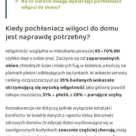
Na co zwrócić uwagę wybierając pochłaniacz
wilgoci do domu?
Kiedy pochłaniacz wilgoci do domu
jest naprawdę potrzebny?
Wilgotność względna w mieszkaniu powyżej
65–70% RH
szybko daje o sobie znać. Zaczyna się od
zaparowanych
okien
, chłodnych ścian i mokrych fug w łazience, a kończy na
plamach pleśni i odklejających się tynkach. W ankiecie serwisu
ranking-oczyszczaczy.pl aż
35% badanych wskazało
utrzymującą się wysoką wilgotność
jako główny powód
zakupu osuszacza,
31% – pleśń
, a
28% – parujące szyby
.
Konsekwencje nie dotyczą jednak wyłącznie estetyki i
komfortu. W świetle danych z raportu
Velux Barometr
zdrowych domów (V edycja)
dzieci wychowujące się w
zawilgoconych budynkach
znacznie częściej chorują
, mają