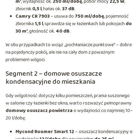
m²
, wydajność ok.
250 ml/dobę
, pobór mocy
22,5 W
,
zbiornik
0,5 l
, hałas ok.
37 dB
.
Camry CR 7903
– usuwa do
750 ml/dobę
, pojemność
zbiornika
1,5 l
, sprawdza się w łazienkach lub pokojach
do
30 m²
, głośność ok.
40 dB
.
W obu przypadkach to wciąż „pochłaniacze punktowe” – dobre
na pojedynczy pokój, ale nie na cały dom z poważnym
problemem wilgoci.
Segment 2 – domowe osuszacze
kondensacyjne do mieszkania
Gdy wilgotność dotyczy kilku pomieszczeń, prania suszonego
w salonie czy łazienki bez okna, warto rozważyć pełnoprawny
domowy osuszacz powietrza
o wydajności co najmniej 10–
20 l/dobę:
Mycond Roomer Smart 12
– osuszacz kondensacyjny o