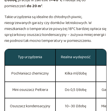
l/dobę
, pracuje w zakresie
1–40°C
i nadaje się do
pomieszczeń
do 20 m²
.
Takie urządzenia są idealne do chłodnych piwnic,
nieogrzewanych garaży czy domków letniskowych. W
mieszkaniach o temperaturze powyżej 18°C bardziej opłaca się
sprężarkowy osuszacz kondensacyjny – zużywa mniej energii i
nie podnosi tak mocno temperatury w pomieszczeniu.
Typ urządzenia
Realna wydajność
Pochłaniacz chemiczny
Kilka ml/dobę
Mini osuszacz Peltiera
Do 0,5 l/dobę
Garde
Osuszacz kondensacyjny
10–30 l/dobę
Mieszk