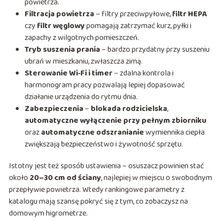
powietrza.
Filtracja powietrza
– filtry przeciwpyłowe,
filtr HEPA
czy
filtr węglowy
pomagają zatrzymać kurz, pyłki i
zapachy z wilgotnych pomieszczeń.
Tryb suszenia prania
– bardzo przydatny przy suszeniu
ubrań w mieszkaniu, zwłaszcza zimą.
Sterowanie Wi‑Fi i timer
– zdalna kontrola i
harmonogram pracy pozwalają lepiej dopasować
działanie urządzenia do rytmu dnia.
Zabezpieczenia
–
blokada rodzicielska
,
automatyczne wyłączenie przy pełnym zbiorniku
oraz
automatyczne odszranianie
wymiennika ciepła
zwiększają bezpieczeństwo i żywotność sprzętu.
Istotny jest też sposób ustawienia – osuszacz powinien stać
około
20–30 cm od ściany
, najlepiej w miejscu o swobodnym
przepływie powietrza. Wtedy rankingowe parametry z
katalogu mają szansę pokryć się z tym, co zobaczysz na
domowym higrometrze.