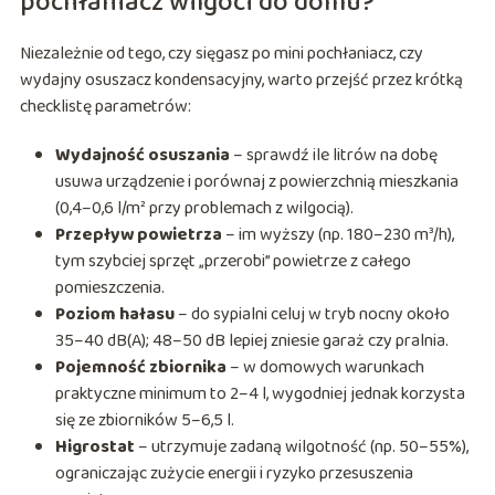
pochłaniacz wilgoci do domu?
Niezależnie od tego, czy sięgasz po mini pochłaniacz, czy
wydajny osuszacz kondensacyjny, warto przejść przez krótką
checklistę parametrów:
Wydajność osuszania
– sprawdź ile litrów na dobę
usuwa urządzenie i porównaj z powierzchnią mieszkania
(0,4–0,6 l/m² przy problemach z wilgocią).
Przepływ powietrza
– im wyższy (np. 180–230 m³/h),
tym szybciej sprzęt „przerobi” powietrze z całego
pomieszczenia.
Poziom hałasu
– do sypialni celuj w tryb nocny około
35–40 dB(A); 48–50 dB lepiej zniesie garaż czy pralnia.
Pojemność zbiornika
– w domowych warunkach
praktyczne minimum to 2–4 l, wygodniej jednak korzysta
się ze zbiorników 5–6,5 l.
Higrostat
– utrzymuje zadaną wilgotność (np. 50–55%),
ograniczając zużycie energii i ryzyko przesuszenia