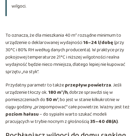
wilgoci.
To oznacza, że dla mieszkania 40 m² rozsądne minimum to
urządzenie o deklarowanej wydajności
16–24 l/dobę
(przy
30°C i 80% RH według danych producenta). W praktyce przy
pokojowej temperaturze 21°C i niższej wilgotności realna
wydajność będzie nieco mniejsza, dlatego lepiej nie kupować
sprzętu „na styk”.
Przydatny parametr to także
przepływ powietrza
. Jeśli
urządzenie tłoczy ok.
180 m³/h
, dobrze sprawdzi się w
pomieszczeniach do
50 m²
, bo jest w stanie kilkukrotnie w
ciągu godziny „przepompować” całe powietrze. Ważny jest też
poziom hałasu
– do sypialni warto szukać modeli
pracujących w trybie nocnym z głośnością
35–40 dB(A)
.
Pochłaniacz wilgoci do domu ranking