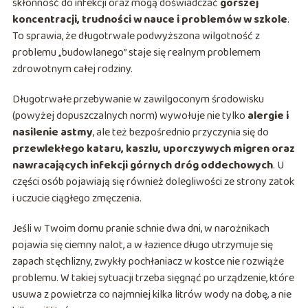
skłonność do infekcji oraz mogą doświadczać
gorszej
koncentracji, trudności w nauce i problemów w szkole
.
To sprawia, że długotrwale podwyższona wilgotność z
problemu „budowlanego” staje się realnym problemem
zdrowotnym całej rodziny.
Długotrwałe przebywanie w zawilgoconym środowisku
(powyżej dopuszczalnych norm) wywołuje nie tylko
alergie i
nasilenie astmy
, ale też bezpośrednio przyczynia się do
przewlekłego kataru, kaszlu, uporczywych migren oraz
nawracających infekcji górnych dróg oddechowych
. U
części osób pojawiają się również dolegliwości ze strony zatok
i uczucie ciągłego zmęczenia.
Jeśli w Twoim domu pranie schnie dwa dni, w narożnikach
pojawia się ciemny nalot, a w łazience długo utrzymuje się
zapach stęchlizny, zwykły pochłaniacz w kostce nie rozwiąże
problemu. W takiej sytuacji trzeba sięgnąć po urządzenie, które
usuwa z powietrza co najmniej kilka litrów wody na dobę, a nie