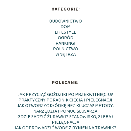
KATEGORIE:
BUDOWNICTWO
DOM
LIFESTYLE
OGRÓD
RANKINGI
ROLNICTWO
WNĘTRZA
POLECANE:
JAK PRZYCIĄĆ GOŹDZIKI PO PRZEKWITNIĘCIU?
PRAKTYCZNY PORADNIK CIĘCIA I PIELĘGNACJI
JAK OTWORZYĆ KŁÓDKĘ BEZ KLUCZA? METODY,
NARZĘDZIA I POMOC ŚLUSARZA
GDZIE SADZIĆ ŻURAWKI? STANOWISKO, GLEBA I
PIELĘGNACJA
JAK ODPROWADZIĆ WODĘ Z RYNIEN NA TRAWNIK?