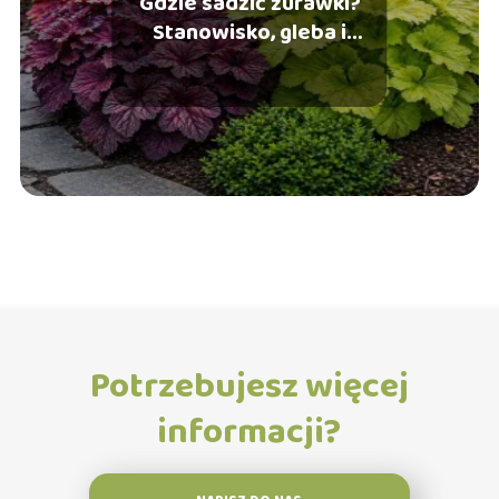
Gdzie sadzić żurawki?
Stanowisko, gleba i
pielęgnacja
Potrzebujesz więcej
informacji?