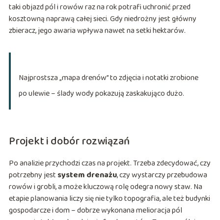
taki objazd pól i rowów raz na rok potrafi uchronić przed
kosztowną naprawą całej sieci. Gdy niedrożny jest główny
zbieracz, jego awaria wpływa nawet na setki hektarów.
Najprostsza „mapa drenów” to zdjęcia i notatki zrobione
po ulewie – ślady wody pokazują zaskakująco dużo.
Projekt i dobór rozwiązań
Po analizie przychodzi czas na projekt. Trzeba zdecydować, czy
potrzebny jest
system drenażu
, czy wystarczy przebudowa
rowów i grobli, a może kluczową rolę odegra nowy staw. Na
etapie planowania liczy się nie tylko topografia, ale też budynki
gospodarcze i dom – dobrze wykonana melioracja pól