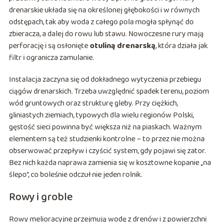
drenarskie układa się na określonej głębokości i w równych
odstępach, tak aby woda z całego pola mogła spłynąć do
zbieracza, a dalej do rowu lub stawu. Nowoczesne rury mają
perforację i są osłonięte
otuliną drenarską
, która działa jak
filtr i ogranicza zamulanie.
Instalacja zaczyna się od dokładnego wytyczenia przebiegu
ciągów drenarskich. Trzeba uwzględnić spadek terenu, poziom
wód gruntowych oraz strukturę gleby. Przy ciężkich,
gliniastych ziemiach, typowych dla wielu regionów Polski,
gęstość sieci powinna być większa niż na piaskach. Ważnym
elementem są też studzienki kontrolne – to przez nie można
obserwować przepływ i czyścić system, gdy pojawi się zator.
Bez nich każda naprawa zamienia się w kosztowne kopanie „na
ślepo”, co boleśnie odczuł nie jeden rolnik.
Rowy i groble
Rowy melioracyjne przejmują wodę z drenów i z powierzchni