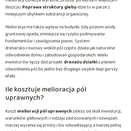
melioracji oznacza wyraźne „bruzdy” po każdym większym
deszczu.
Poprawa struktury gleby
idzie tu w parze z
mniejszym ubytkiem substancji organicznej.
Melioracja ma także wpływ na budynki. Gdy poziom wody
gruntowej opada, zmniejsza się ryzyko podmywania
fundamentów i zawilgocenia piwnic. System
drenarsko‑rowowy wokół pól często działa jak naturalne
odwodnienie domu i zabudowań gospodarskich. Wielu
inwestorów łączy dziś projekt
drenażu działki
z planem
odwodnienia pól, bo jedno bez drugiego zwykle daje gorszy
efekt.
Ile kosztuje melioracja pól
uprawnych?
Koszt
melioracji pól uprawnych
zależy od skali inwestycji,
warunków glebowych i rodzaju zastosowanych rozwiązań.
Inaczej wycenia się prosty rów odwadniający, a inaczej pełną