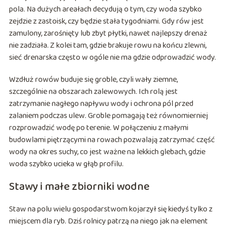
pola. Na dużych areałach decydują o tym, czy woda szybko
zejdzie z zastoisk, czy będzie stała tygodniami. Gdy rów jest
zamulony, zarośnięty lub zbyt płytki, nawet najlepszy drenaż
nie zadziała. Z kolei tam, gdzie brakuje rowu na końcu zlewni,
sieć drenarska często w ogóle nie ma gdzie odprowadzić wody.
Wzdłuż rowów buduje się groble, czyli wały ziemne,
szczególnie na obszarach zalewowych. Ich rolą jest
zatrzymanie nagłego napływu wody i ochrona pól przed
zalaniem podczas ulew. Groble pomagają też równomierniej
rozprowadzić wodę po terenie. W połączeniu z małymi
budowlami piętrzącymi na rowach pozwalają zatrzymać część
wody na okres suchy, co jest ważne na lekkich glebach, gdzie
woda szybko ucieka w głąb profilu.
Stawy i małe zbiorniki wodne
Staw na polu wielu gospodarstwom kojarzył się kiedyś tylko z
miejscem dla ryb. Dziś rolnicy patrzą na niego jak na element