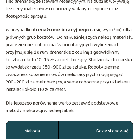
sieć drenarską ze stawem retencyjnym. Na budżet wpływają
też ceny materiałów i robocizny w danym regionie oraz
dostępność sprzętu.
W przypadku
drenażu melioracyjnego
da się wyróżnić kilka
głównych grup kosztów. Do najważniejszych należą materiały,
prace ziemne i robocizna. W orientacyjnych wyliczeniach
przyjmuje się, że rury drenarskie z otuliną z geowłókniny
kosztują około 10–15 zł za metr bieżący. Studzienka drenarska
to wydatek rzędu 350–900 zł za sztukę. Roboty ziemne
związane z kopaniem rowów melioracyjnych mogą sięgać
200–280 zł za metr bieżący, a sama robocizna przy układaniu
instalacji około 110 zł za metr.
Dla lepszego porównania warto zestawić podstawowe
metody melioracji w jednej tabeli:
Metoda
Gdzie stosować