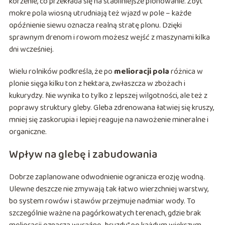
korzenie, co przekłada się na stabilniejsze plonowanie. Zbyt
mokre pola wiosną utrudniają też wjazd w pole – każde
opóźnienie siewu oznacza realną stratę plonu. Dzięki
sprawnym drenom i rowom możesz wejść z maszynami kilka
dni wcześniej.
Wielu rolników podkreśla, że po
melioracji pola
różnica w
plonie sięga kilku ton z hektara, zwłaszcza w zbożach i
kukurydzy. Nie wynika to tylko z lepszej wilgotności, ale też z
poprawy struktury gleby. Gleba zdrenowana łatwiej się kruszy,
mniej się zaskorupia i lepiej reaguje na nawożenie mineralne i
organiczne.
Wpływ na glebę i zabudowania
Dobrze zaplanowane odwodnienie ogranicza erozję wodną.
Ulewne deszcze nie zmywają tak łatwo wierzchniej warstwy,
bo system rowów i stawów przejmuje nadmiar wody. To
szczególnie ważne na pagórkowatych terenach, gdzie brak