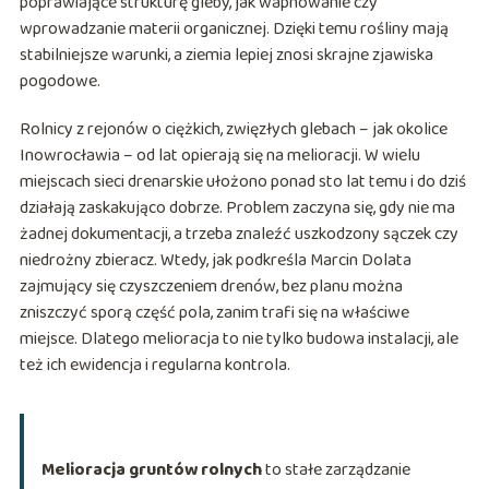
poprawiające strukturę gleby, jak wapnowanie czy
wprowadzanie materii organicznej. Dzięki temu rośliny mają
stabilniejsze warunki, a ziemia lepiej znosi skrajne zjawiska
pogodowe.
Rolnicy z rejonów o ciężkich, zwięzłych glebach – jak okolice
Inowrocławia – od lat opierają się na melioracji. W wielu
miejscach sieci drenarskie ułożono ponad sto lat temu i do dziś
działają zaskakująco dobrze. Problem zaczyna się, gdy nie ma
żadnej dokumentacji, a trzeba znaleźć uszkodzony sączek czy
niedrożny zbieracz. Wtedy, jak podkreśla Marcin Dolata
zajmujący się czyszczeniem drenów, bez planu można
zniszczyć sporą część pola, zanim trafi się na właściwe
miejsce. Dlatego melioracja to nie tylko budowa instalacji, ale
też ich ewidencja i regularna kontrola.
Melioracja gruntów rolnych
to stałe zarządzanie