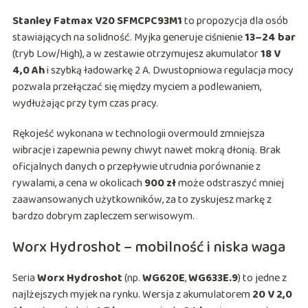
Stanley Fatmax V20 SFMCPC93M1
to propozycja dla osób
stawiających na solidność. Myjka generuje ciśnienie
13–24 bar
(tryb Low/High), a w zestawie otrzymujesz akumulator
18 V
4,0 Ah
i szybką ładowarkę 2 A. Dwustopniowa regulacja mocy
pozwala przełączać się między myciem a podlewaniem,
wydłużając przy tym czas pracy.
Rękojeść wykonana w technologii overmould zmniejsza
wibracje i zapewnia pewny chwyt nawet mokrą dłonią. Brak
oficjalnych danych o przepływie utrudnia porównanie z
rywalami, a cena w okolicach
900 zł
może odstraszyć mniej
zaawansowanych użytkowników, za to zyskujesz markę z
bardzo dobrym zapleczem serwisowym.
Worx Hydroshot – mobilność i niska waga
Seria
Worx Hydroshot
(np.
WG620E
,
WG633E.9
) to jedne z
najlżejszych myjek na rynku. Wersja z akumulatorem
20 V 2,0