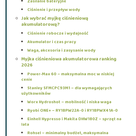
Zasilanie bateryjne
Ciśnienie i przepływ wody
Jak wybrać myjkę ciśnieniową
akumulatorową?
Ciśnienie robocze i wydajność
Akumulator i czas pracy
Waga, akcesoria i zasysanie wody
Myjka ciśnieniowa akumulatorowa ranking
2026
Power‑Max 60 – maksymalna moc w niskiej
cenie
Stanley SFMCPC93M1 – dla wymagających
użytkowników
Worx Hydroshot – mobilność i niska waga
Ryobi ONE+ – RY18PW22A-0 i RY18PWX41A-0
Einhell Hypresso i Makita DHW180Z – sprzęt na
lata
Rohsel – minimalny budżet, maksymalna