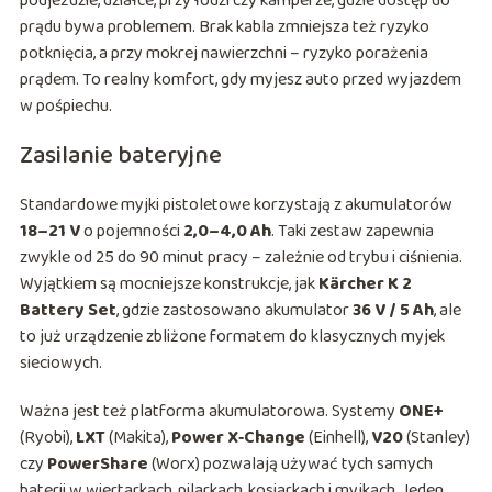
podjeździe, działce, przy łodzi czy kamperze, gdzie dostęp do
prądu bywa problemem. Brak kabla zmniejsza też ryzyko
potknięcia, a przy mokrej nawierzchni – ryzyko porażenia
prądem. To realny komfort, gdy myjesz auto przed wyjazdem
w pośpiechu.
Zasilanie bateryjne
Standardowe myjki pistoletowe korzystają z akumulatorów
18–21 V
o pojemności
2,0–4,0 Ah
. Taki zestaw zapewnia
zwykle od 25 do 90 minut pracy – zależnie od trybu i ciśnienia.
Wyjątkiem są mocniejsze konstrukcje, jak
Kärcher K 2
Battery Set
, gdzie zastosowano akumulator
36 V / 5 Ah
, ale
to już urządzenie zbliżone formatem do klasycznych myjek
sieciowych.
Ważna jest też platforma akumulatorowa. Systemy
ONE+
(Ryobi),
LXT
(Makita),
Power X‑Change
(Einhell),
V20
(Stanley)
czy
PowerShare
(Worx) pozwalają używać tych samych
baterii w wiertarkach, pilarkach, kosiarkach i myjkach. Jeden