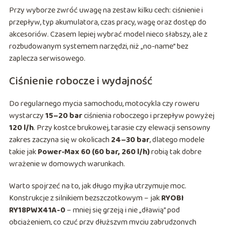
Przy wyborze zwróć uwagę na zestaw kilku cech: ciśnienie i
przepływ, typ akumulatora, czas pracy, wagę oraz dostęp do
akcesoriów. Czasem lepiej wybrać model nieco słabszy, ale z
rozbudowanym systemem narzędzi, niż „no-name” bez
zaplecza serwisowego.
Ciśnienie robocze i wydajność
Do regularnego mycia samochodu, motocykla czy roweru
wystarczy
15–20 bar
ciśnienia roboczego i przepływ powyżej
120 l/h
. Przy kostce brukowej, tarasie czy elewacji sensowny
zakres zaczyna się w okolicach
24–30 bar
, dlatego modele
takie jak
Power‑Max 60 (60 bar, 260 l/h)
robią tak dobre
wrażenie w domowych warunkach.
Warto spojrzeć na to, jak długo myjka utrzymuje moc.
Konstrukcje z silnikiem bezszczotkowym – jak
RYOBI
RY18PWX41A-0
– mniej się grzeją i nie „dławią” pod
obciążeniem, co czuć przy dłuższym myciu zabrudzonych