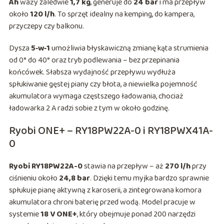
Ah
waży zaledwie
1,7 kg
, generuje do
24 bar
i ma przepływ
około
120 l/h
. To sprzęt idealny na kemping, do kampera,
przyczepy czy balkonu.
Dysza
5‑w‑1
umożliwia błyskawiczną zmianę kąta strumienia
od 0° do 40° oraz tryb podlewania – bez przepinania
końcówek. Słabsza wydajność przepływu wydłuża
spłukiwanie gęstej piany czy błota, a niewielka pojemność
akumulatora wymaga częstszego ładowania, chociaż
ładowarka 2 A radzi sobie z tym w około godzinę.
Ryobi ONE+ – RY18PW22A-0 i RY18PWX41A-
0
Ryobi RY18PW22A-0
stawia na przepływ – aż
270 l/h
przy
ciśnieniu około
24,8 bar
. Dzięki temu myjka bardzo sprawnie
spłukuje pianę aktywną z karoserii, a zintegrowana komora
akumulatora chroni baterię przed wodą. Model pracuje w
systemie
18 V ONE+
, który obejmuje ponad 200 narzędzi