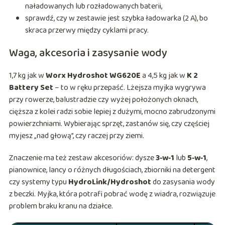
naładowanych lub rozładowanych baterii,
sprawdź, czy w zestawie jest szybka ładowarka (2 A), bo
skraca przerwy między cyklami pracy.
Waga, akcesoria i zasysanie wody
1,7 kg jak w
Worx Hydroshot WG620E
a 4,5 kg jak w
K 2
Battery Set
– to w ręku przepaść. Lżejsza myjka wygrywa
przy rowerze, balustradzie czy wyżej położonych oknach,
cięższa z kolei radzi sobie lepiej z dużymi, mocno zabrudzonymi
powierzchniami. Wybierając sprzęt, zastanów się, czy częściej
myjesz „nad głową”, czy raczej przy ziemi.
Znaczenie ma też zestaw akcesoriów: dysze
3‑w‑1
lub
5‑w‑1
,
pianownice, lancy o różnych długościach, zbiorniki na detergent
czy systemy typu
HydroLink/Hydroshot
do zasysania wody
z beczki. Myjka, która potrafi pobrać wodę z wiadra, rozwiązuje
problem braku kranu na działce.