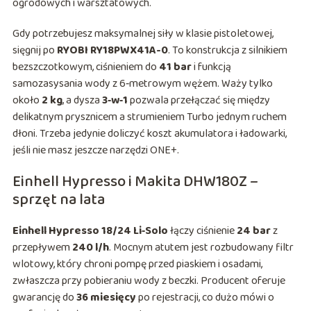
ogrodowych i warsztatowych.
Gdy potrzebujesz maksymalnej siły w klasie pistoletowej,
sięgnij po
RYOBI RY18PWX41A-0
. To konstrukcja z silnikiem
bezszczotkowym, ciśnieniem do
41 bar
i funkcją
samozasysania wody z 6‑metrowym wężem. Waży tylko
około
2 kg
, a dysza
3‑w‑1
pozwala przełączać się między
delikatnym prysznicem a strumieniem Turbo jednym ruchem
dłoni. Trzeba jedynie doliczyć koszt akumulatora i ładowarki,
jeśli nie masz jeszcze narzędzi ONE+.
Einhell Hypresso i Makita DHW180Z –
sprzęt na lata
Einhell Hypresso 18/24 Li‑Solo
łączy ciśnienie
24 bar
z
przepływem
240 l/h
. Mocnym atutem jest rozbudowany filtr
wlotowy, który chroni pompę przed piaskiem i osadami,
zwłaszcza przy pobieraniu wody z beczki. Producent oferuje
gwarancję do
36 miesięcy
po rejestracji, co dużo mówi o