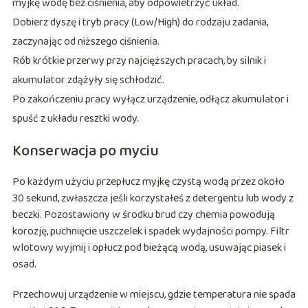
myjkę wodę bez ciśnienia, aby odpowietrzyć układ.
Dobierz dyszę i tryb pracy (Low/High) do rodzaju zadania,
zaczynając od niższego ciśnienia.
Rób krótkie przerwy przy najcięższych pracach, by silnik i
akumulator zdążyły się schłodzić.
Po zakończeniu pracy wyłącz urządzenie, odłącz akumulator i
spuść z układu resztki wody.
Konserwacja po myciu
Po każdym użyciu przepłucz myjkę czystą wodą przez około
30 sekund, zwłaszcza jeśli korzystałeś z detergentu lub wody z
beczki. Pozostawiony w środku brud czy chemia powodują
korozję, puchnięcie uszczelek i spadek wydajności pompy. Filtr
wlotowy wyjmij i opłucz pod bieżącą wodą, usuwając piasek i
osad.
Przechowuj urządzenie w miejscu, gdzie temperatura nie spada