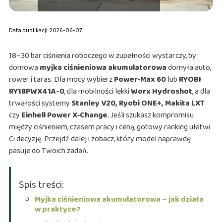
Data publikacji: 2026-06-07
18–30 bar ciśnienia roboczego w zupełności wystarczy, by
domowa
myjka ciśnieniowa akumulatorowa
domyła auto,
rower i taras. Dla mocy wybierz
Power‑Max 60
lub
RYOBI
RY18PWX41A-0
, dla mobilności lekki
Worx Hydroshot
, a dla
trwałości systemy
Stanley V20, Ryobi ONE+, Makita LXT
czy
Einhell Power X‑Change
. Jeśli szukasz kompromisu
między ciśnieniem, czasem pracy i ceną, gotowy ranking ułatwi
Ci decyzję. Przejdź dalej i zobacz, który model naprawdę
pasuje do Twoich zadań.
Spis treści:
Myjka ciśnieniowa akumulatorowa – jak działa
w praktyce?