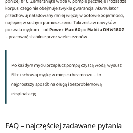
poniżej
0°C
. Zamarznięta woda w pompie pęcznieje i rozsadza
korpus, czego nie obejmuje zwykle gwarancja. Akumulator
przechowuj naładowany mniej więcej w połowie pojemności,
najlepiej w suchym pomieszczeniu. Taki zestaw nawyków
pozwala myjkom – od
Power‑Max 60
po
Makita DHW180Z
– pracować stabilnie przez wiele sezonów.
Po każdym myciu przepłucz pompę czystą wodą, wysusz
filtr i schowaj myjkę w miejscu bez mrozu – to
najprostszy sposób na długą i bezproblemową
eksploatację.
FAQ – najczęściej zadawane pytania