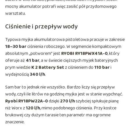
mocny akumulator potrafi więc zasilić pół przydomowego
warsztatu.
Ciśnienie i przepływ wody
Typowa myjka akumulatorowa pistoletowa pracuje w zakresie
18–30 bar
ciśnienia roboczego. W segmencie kompaktowym
absolutnym „potworem” jest
RYOBI RY18PWX41A-0
, który
oferuje aż
41 bar
, a w świecie cięższych myjek bateryjnych
prym wiedzie
K 2 Battery Set
z ciśnieniem do
110 bar
i
wydajnością
340 l/h
.
Sam bar to jednak nie wszystko. Bardzo liczy się przepływ
wody, czyli ile litrów na godzinę myjka jest w stanie wypchnąć.
Ryobi RY18PW22A-0
dzięki
270 l/h
szybciej spłukuje pianę
niż Worx z
120 l/h
, mimo podobnego ciśnienia. Przy kostce
brukowej czy dużym tarasie ten parametr ma ogromne
znaczenie.