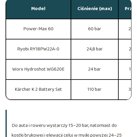
Model
Ciśnienie (max)
Prze
Power‑Max 60
60 bar
260 
Ryobi RY18PW22A-0
24,8 bar
270 
Worx Hydroshot WG620E
24 bar
120 
Kärcher K 2 Battery Set
110 bar
340 
Do auta i roweru wystarczy 15–20 bar, natomiast do
kostki brukowej i elewacji celuj w myjki powyżej 24–25