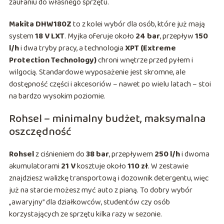
zaufaniu do własnego sprzętu.
Makita DHW180Z
to z kolei wybór dla osób, które już mają
system
18 V LXT
. Myjka oferuje około
24 bar
, przepływ
150
l/h
i dwa tryby pracy, a technologia
XPT (Extreme
Protection Technology)
chroni wnętrze przed pyłem i
wilgocią. Standardowe wyposażenie jest skromne, ale
dostępność części i akcesoriów – nawet po wielu latach – stoi
na bardzo wysokim poziomie.
Rohsel – minimalny budżet, maksymalna
oszczędność
Rohsel
z ciśnieniem do
38 bar
, przepływem
250 l/h
i dwoma
akumulatorami
21 V
kosztuje około
110 zł
. W zestawie
znajdziesz walizkę transportową i dozownik detergentu, więc
już na starcie możesz myć auto z pianą. To dobry wybór
„awaryjny” dla działkowców, studentów czy osób
korzystających ze sprzętu kilka razy w sezonie.