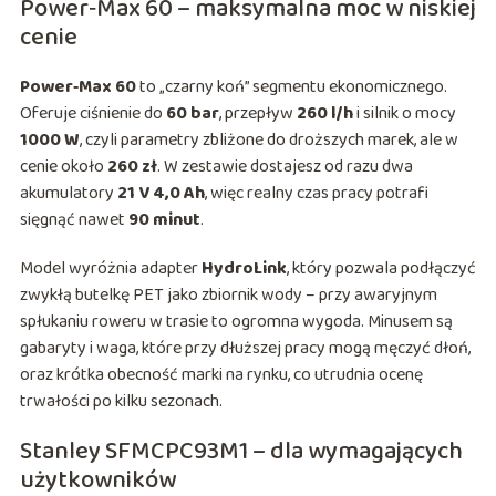
Power‑Max 60 – maksymalna moc w niskiej
cenie
Power‑Max 60
to „czarny koń” segmentu ekonomicznego.
Oferuje ciśnienie do
60 bar
, przepływ
260 l/h
i silnik o mocy
1000 W
, czyli parametry zbliżone do droższych marek, ale w
cenie około
260 zł
. W zestawie dostajesz od razu dwa
akumulatory
21 V 4,0 Ah
, więc realny czas pracy potrafi
sięgnąć nawet
90 minut
.
Model wyróżnia adapter
HydroLink
, który pozwala podłączyć
zwykłą butelkę PET jako zbiornik wody – przy awaryjnym
spłukaniu roweru w trasie to ogromna wygoda. Minusem są
gabaryty i waga, które przy dłuższej pracy mogą męczyć dłoń,
oraz krótka obecność marki na rynku, co utrudnia ocenę
trwałości po kilku sezonach.
Stanley SFMCPC93M1 – dla wymagających
użytkowników