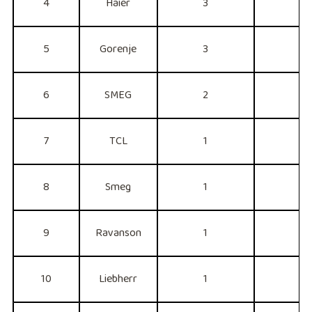
4
Haier
3
1
5
Gorenje
3
1
6
SMEG
2
6
7
TCL
1
3
8
Smeg
1
3
9
Ravanson
1
3
10
Liebherr
1
3