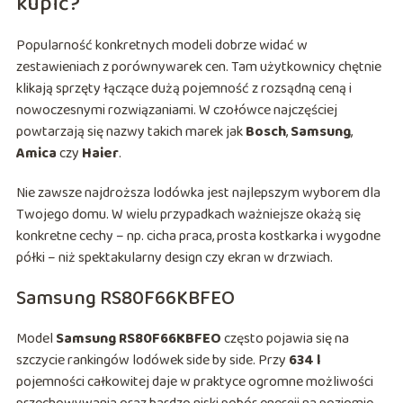
kupić?
Popularność konkretnych modeli dobrze widać w
zestawieniach z porównywarek cen. Tam użytkownicy chętnie
klikają sprzęty łączące dużą pojemność z rozsądną ceną i
nowoczesnymi rozwiązaniami. W czołówce najczęściej
powtarzają się nazwy takich marek jak
Bosch
,
Samsung
,
Amica
czy
Haier
.
Nie zawsze najdroższa lodówka jest najlepszym wyborem dla
Twojego domu. W wielu przypadkach ważniejsze okażą się
konkretne cechy – np. cicha praca, prosta kostkarka i wygodne
półki – niż spektakularny design czy ekran w drzwiach.
Samsung RS80F66KBFEO
Model
Samsung RS80F66KBFEO
często pojawia się na
szczycie rankingów lodówek side by side. Przy
634 l
pojemności całkowitej daje w praktyce ogromne możliwości