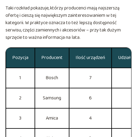
Taki rozkład pokazuje, którzy producenci mają najszerszą
ofertę i cieszą się największym zainteresowaniem w tej
kategorii. W praktyce oznacza to też lepszą dostępność
serwisu, części zamiennych i akcesoriów – przy tak dużym
sprzęcie to ważna informacja na lata.
Pozycja
Producent
Ilość urządzeń
Udział p
1
Bosch
7
23
2
Samsung
6
2
3
Amica
4
13