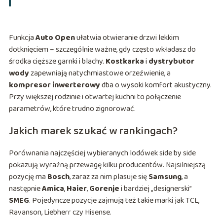
Funkcja
Auto Open
ułatwia otwieranie drzwi lekkim
dotknięciem – szczególnie ważne, gdy często wkładasz do
środka cięższe garnki i blachy.
Kostkarka
i
dystrybutor
wody
zapewniają natychmiastowe orzeźwienie, a
kompresor inwerterowy
dba o wysoki komfort akustyczny.
Przy większej rodzinie i otwartej kuchni to połączenie
parametrów, które trudno zignorować.
Jakich marek szukać w rankingach?
Porównania najczęściej wybieranych lodówek side by side
pokazują wyraźną przewagę kilku producentów. Najsilniejszą
pozycję ma
Bosch
, zaraz za nim plasuje się
Samsung
, a
następnie
Amica
,
Haier
,
Gorenje
i bardziej „designerski”
SMEG
. Pojedyncze pozycje zajmują też takie marki jak TCL,
Ravanson, Liebherr czy Hisense.