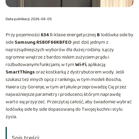
Data publikacji: 2026-06-05
Przy pojemności
634 l
i klasie energetycznej
B
lodówka side by
side
Samsung RS80F66KBFEO
jest dziś jednym z
najrozsądniejszych wyborów dla dużej rodziny. Łączy
ogromne wnętrze z bardzo niskim zużyciem prądu i
rozbudowanymi funkcjami, w tym
Wi‑Fi
, aplikacją
SmartThings
oraz kostkarką z dystrybutorem wody. Jeśli
szukasz też innych opcji z rankingu, w tym modeli Boscha,
Haiera czy Gorenje, w tym artykule przeprowadzę Cię przez
najważniejsze parametry i producenci, którym naprawdę
warto się przyjrzeć. Przeczytaj całość, aby świadomie wybrać
lodówkę side by side dopasowaną do Twojej kuchni i stylu
życia.
Spis treści: