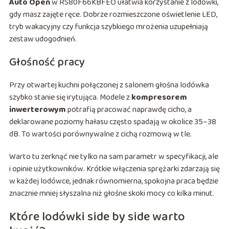
Auto Open
w RS80F66KBFEO ułatwia korzystanie z lodówki,
gdy masz zajęte ręce. Dobrze rozmieszczone oświetlenie LED,
tryb wakacyjny czy funkcja szybkiego mrożenia uzupełniają
zestaw udogodnień.
Głośność pracy
Przy otwartej kuchni połączonej z salonem głośna lodówka
szybko stanie się irytująca. Modele z
kompresorem
inwerterowym
potrafią pracować naprawdę cicho, a
deklarowane poziomy hałasu często spadają w okolice 35–38
dB. To wartości porównywalne z cichą rozmową w tle.
Warto tu zerknąć nie tylko na sam parametr w specyfikacji, ale
i opinie użytkowników. Krótkie włączenia sprężarki zdarzają się
w każdej lodówce, jednak równomierna, spokojna praca będzie
znacznie mniej słyszalna niż głośne skoki mocy co kilka minut.
Które lodówki side by side warto