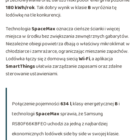
przechowywania oraz bardzo niski pobór energii na poziomie
180 kWh/rok
. Tak dobry wynik w klasie
B
wyróżnia tę
lodówkę na tle konkurencji.
Technologia
SpaceMax
oznacza cieńsze ścianki i więcej
miejsca w środku bez zwiększania zewnętrznych gabarytów.
Niezależne obiegi powietrza dbają o właściwy mikroklimat w
chłodziarce i zamrażarce, ograniczając mieszanie zapachów.
Lodówka łączy się z domową siecią
Wi‑Fi
, a aplikacja
SmartThings
ułatwia zarządzanie zapasami oraz zdalne
sterowanie ustawieniami.
Połączenie pojemności
634 l
, klasy energetycznej
B
i
technologii
SpaceMax
sprawia, że Samsung
RS80F66KBFEO uchodzi za jedną z najbardziej
ekonomicznych lodówek side by side w swojej klasie.