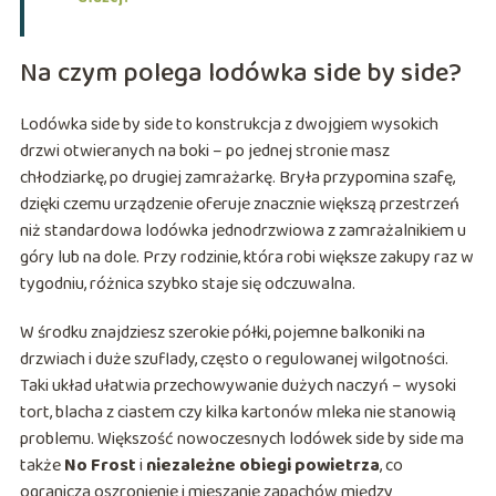
Na czym polega lodówka side by side?
Lodówka side by side to konstrukcja z dwojgiem wysokich
drzwi otwieranych na boki – po jednej stronie masz
chłodziarkę, po drugiej zamrażarkę. Bryła przypomina szafę,
dzięki czemu urządzenie oferuje znacznie większą przestrzeń
niż standardowa lodówka jednodrzwiowa z zamrażalnikiem u
góry lub na dole. Przy rodzinie, która robi większe zakupy raz w
tygodniu, różnica szybko staje się odczuwalna.
W środku znajdziesz szerokie półki, pojemne balkoniki na
drzwiach i duże szuflady, często o regulowanej wilgotności.
Taki układ ułatwia przechowywanie dużych naczyń – wysoki
tort, blacha z ciastem czy kilka kartonów mleka nie stanowią
problemu. Większość nowoczesnych lodówek side by side ma
także
No Frost
i
niezależne obiegi powietrza
, co
ogranicza oszronienie i mieszanie zapachów między