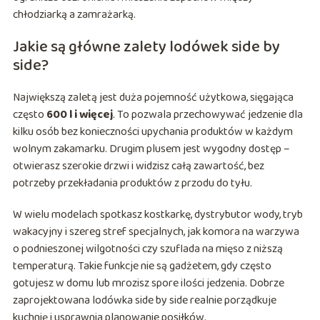
chłodziarką a zamrażarką.
Jakie są główne zalety lodówek side by
side?
Największą zaletą jest duża pojemność użytkowa, sięgająca
często
600 l i więcej
. To pozwala przechowywać jedzenie dla
kilku osób bez konieczności upychania produktów w każdym
wolnym zakamarku. Drugim plusem jest wygodny dostęp –
otwierasz szerokie drzwi i widzisz całą zawartość, bez
potrzeby przekładania produktów z przodu do tyłu.
W wielu modelach spotkasz kostkarkę, dystrybutor wody, tryb
wakacyjny i szereg stref specjalnych, jak komora na warzywa
o podnieszonej wilgotności czy szuflada na mięso z niższą
temperaturą. Takie funkcje nie są gadżetem, gdy często
gotujesz w domu lub mrozisz spore ilości jedzenia. Dobrze
zaprojektowana lodówka side by side realnie porządkuje
kuchnię i usprawnia planowanie posiłków.