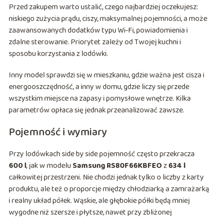
Przed zakupem warto ustalić, czego najbardziej oczekujesz:
niskiego zużycia prądu, ciszy, maksymalnej pojemności, a może
zaawansowanych dodatków typu Wi‑Fi, powiadomienia i
zdalne sterowanie. Priorytet zależy od Twojej kuchni i
sposobu korzystania z lodówki.
Inny model sprawdzi się w mieszkaniu, gdzie ważna jest cisza i
energooszczędność, a inny w domu, gdzie liczy się przede
wszystkim miejsce na zapasy i pomysłowe wnętrze. Kilka
parametrów opłaca się jednak przeanalizować zawsze.
Pojemność i wymiary
Przy lodówkach side by side pojemność często przekracza
600 l
, jak w modelu
Samsung RS80F66KBFEO
z
634 l
całkowitej przestrzeni. Nie chodzi jednak tylko o liczby z karty
produktu, ale też o proporcje między chłodziarką a zamrażarką
i realny układ półek. Wąskie, ale głębokie półki będą mniej
wygodne niż szersze i płytsze, nawet przy zbliżonej