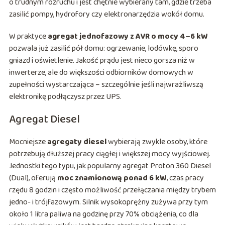
o trudnym rozruchu i jest chętnie wybierany tam, gdzie trzeba
zasilić pompy, hydrofory czy elektronarzędzia wokół domu.
W praktyce
agregat jednofazowy z AVR o mocy 4–6 kW
pozwala już zasilić pół domu: ogrzewanie, lodówkę, sporo
gniazd i oświetlenie. Jakość prądu jest nieco gorsza niż w
inwerterze, ale do większości odbiorników domowych w
zupełności wystarczająca – szczególnie jeśli najwrażliwszą
elektronikę podłączysz przez UPS.
Agregat Diesel
Mocniejsze
agregaty diesel
wybierają zwykle osoby, które
potrzebują dłuższej pracy ciągłej i większej mocy wyjściowej.
Jednostki tego typu, jak popularny agregat Proton 360 Diesel
(Dual), oferują
moc znamionową ponad 6 kW
, czas pracy
rzędu 8 godzin i często możliwość przełączania między trybem
jedno- i trójfazowym. Silnik wysokoprężny zużywa przy tym
około 1 litra paliwa na godzinę przy 70% obciążenia, co dla