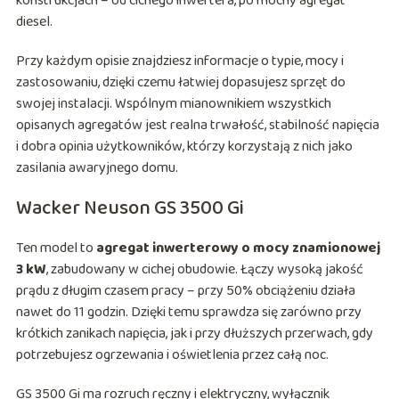
konstrukcjach – od cichego inwertera, po mocny agregat
diesel.
Przy każdym opisie znajdziesz informacje o typie, mocy i
zastosowaniu, dzięki czemu łatwiej dopasujesz sprzęt do
swojej instalacji. Wspólnym mianownikiem wszystkich
opisanych agregatów jest realna trwałość, stabilność napięcia
i dobra opinia użytkowników, którzy korzystają z nich jako
zasilania awaryjnego domu.
Wacker Neuson GS 3500 Gi
Ten model to
agregat inwerterowy o mocy znamionowej
3 kW
, zabudowany w cichej obudowie. Łączy wysoką jakość
prądu z długim czasem pracy – przy 50% obciążeniu działa
nawet do 11 godzin. Dzięki temu sprawdza się zarówno przy
krótkich zanikach napięcia, jak i przy dłuższych przerwach, gdy
potrzebujesz ogrzewania i oświetlenia przez całą noc.
GS 3500 Gi ma rozruch ręczny i elektryczny, wyłącznik