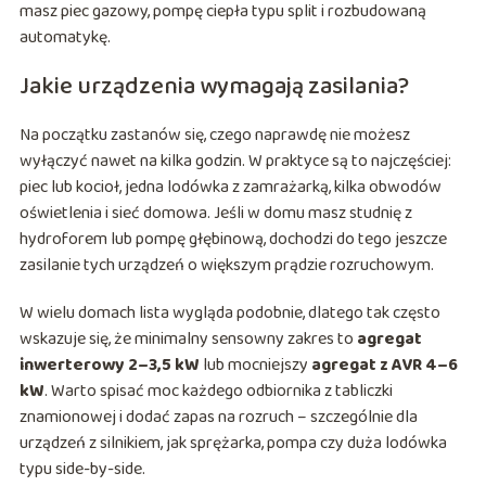
masz piec gazowy, pompę ciepła typu split i rozbudowaną
automatykę.
Jakie urządzenia wymagają zasilania?
Na początku zastanów się, czego naprawdę nie możesz
wyłączyć nawet na kilka godzin. W praktyce są to najczęściej:
piec lub kocioł, jedna lodówka z zamrażarką, kilka obwodów
oświetlenia i sieć domowa. Jeśli w domu masz studnię z
hydroforem lub pompę głębinową, dochodzi do tego jeszcze
zasilanie tych urządzeń o większym prądzie rozruchowym.
W wielu domach lista wygląda podobnie, dlatego tak często
wskazuje się, że minimalny sensowny zakres to
agregat
inwerterowy 2–3,5 kW
lub mocniejszy
agregat z AVR 4–6
kW
. Warto spisać moc każdego odbiornika z tabliczki
znamionowej i dodać zapas na rozruch – szczególnie dla
urządzeń z silnikiem, jak sprężarka, pompa czy duża lodówka
typu side-by-side.