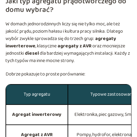
Jaki typ agregatu prądotwórczego do
domu wybrać?
W domach jednorodzinnych liczy się nie tylko moc, ale też
jakość prądu, poziom hałasu i kultura pracy silnika. Dlatego
wybór zwykle sprowadza się do trzech grup:
agregaty
inwerterowe
, klasyczne
agregaty z AVR
oraz mocniejsze
jednostki
diesel
dla bardziej wymagających instalacji. Każdy z
tych typów ma inne mocne strony.
Dobrze pokazuje to proste porównanie:
Typ agregatu
Typowe zastosowanie
Agregat inwerterowy
Elektronika, piec gazowy, Sma
Agregat z AVR
Pompy, hydrofor, elektronarz