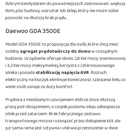
dobrym kandydatem do poważniejszych zastosowań: większy
dom, plac budowy, warsztat lub sklep, który nie może sobie
pozwolić na dłuższy brak prądu.
Daewoo GDA 3500E
Model GDA 3500E to propozycja dla osób, które chcą mieć
solidny
agregat prądotwórczy do domu
w rozsądnym
budżecie. Urządzenie oferuje około 2,8 kW mocy znamionowej
i 3,2 kW mocy maksymalnej, korzysta z czterosuwowego
silnika i posiada
stabilizację napięcia AVR
. Rozruch
elektryczny na kluczyk eliminuje konieczność szarpania linki, co
wiele osób uznaje za duży komfort.
Prądnica z miedzianym uzwojeniem dobrze znosi dłuższą
pracę pod obciążeniem, a czujnik poziomu oleju zabezpiecza
silnik przed zatarciem. Brak fabrycznego zestawu
transportowego można rozwiązać przez dokupienie kół, ale
już sama rama jest sztywna i ułatwia przenoszenie w dwie