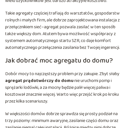
wielu użytkowników jest bardzo atrakcyjne kosztowo.
Takie agregaty częściej trafiają do warsztatów, gospodarstw
rolnych i małych firm, ale dobrze zaprojektowana instalacja z
przełącznikiem sieć–agregat pozwala zasilać w ten sposób
także większy dom. Atutem bywa możliwość współpracy z
systemem automatycznego startu SZR, co daje komfort
automatycznego przełączenia zasilania bez Twojej ingerencji.
Jak dobrać moc agregatu do domu?
Dobór mocy to najczęstszy problem przy zakupie. Zbyt słaby
agregat prądotwórczy do domu
nie uruchomi pomp i
sprężarki lodówki, a za mocny będzie palił więcej paliwa i
kosztował znacznie więcej. Warto więc przejść krok po kroku
przez kilka scenariuszy.
W większości domów dobrze sprawdza się prosty podział na
trzy poziomy: minimum awaryjne, zasilanie części domu oraz
zasilanie niemal całej instalacji. Różnice między nimi dobrze