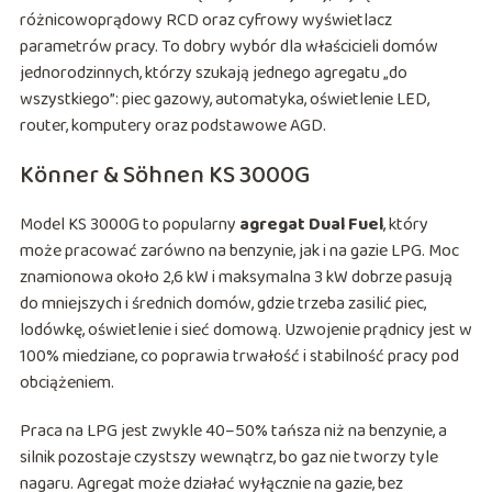
różnicowoprądowy RCD oraz cyfrowy wyświetlacz
parametrów pracy. To dobry wybór dla właścicieli domów
jednorodzinnych, którzy szukają jednego agregatu „do
wszystkiego”: piec gazowy, automatyka, oświetlenie LED,
router, komputery oraz podstawowe AGD.
Könner & Söhnen KS 3000G
Model KS 3000G to popularny
agregat Dual Fuel
, który
może pracować zarówno na benzynie, jak i na gazie LPG. Moc
znamionowa około 2,6 kW i maksymalna 3 kW dobrze pasują
do mniejszych i średnich domów, gdzie trzeba zasilić piec,
lodówkę, oświetlenie i sieć domową. Uzwojenie prądnicy jest w
100% miedziane, co poprawia trwałość i stabilność pracy pod
obciążeniem.
Praca na LPG jest zwykle 40–50% tańsza niż na benzynie, a
silnik pozostaje czystszy wewnątrz, bo gaz nie tworzy tyle
nagaru. Agregat może działać wyłącznie na gazie, bez