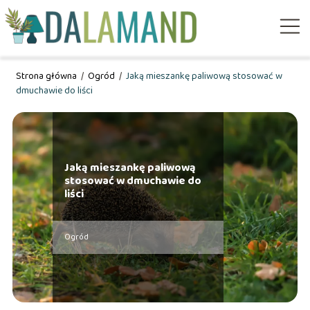
Strona główna
/
Ogród
/
Jaką mieszankę paliwową stosować w
dmuchawie do liści
Jaką mieszankę paliwową
stosować w dmuchawie do
liści
Ogród