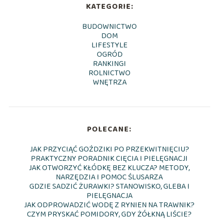
KATEGORIE:
BUDOWNICTWO
DOM
LIFESTYLE
OGRÓD
RANKINGI
ROLNICTWO
WNĘTRZA
POLECANE:
JAK PRZYCIĄĆ GOŹDZIKI PO PRZEKWITNIĘCIU?
PRAKTYCZNY PORADNIK CIĘCIA I PIELĘGNACJI
JAK OTWORZYĆ KŁÓDKĘ BEZ KLUCZA? METODY,
NARZĘDZIA I POMOC ŚLUSARZA
GDZIE SADZIĆ ŻURAWKI? STANOWISKO, GLEBA I
PIELĘGNACJA
JAK ODPROWADZIĆ WODĘ Z RYNIEN NA TRAWNIK?
CZYM PRYSKAĆ POMIDORY, GDY ŻÓŁKNĄ LIŚCIE?