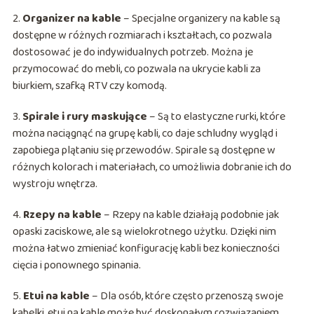
2.
Organizer na kable
– Specjalne organizery na kable są
dostępne w różnych rozmiarach i kształtach, co pozwala
dostosować je do indywidualnych potrzeb. Można je
przymocować do mebli, co pozwala na ukrycie kabli za
biurkiem, szafką RTV czy komodą.
3.
Spirale i rury maskujące
– Są to elastyczne rurki, które
można naciągnąć na grupę kabli, co daje schludny wygląd i
zapobiega plątaniu się przewodów. Spirale są dostępne w
różnych kolorach i materiałach, co umożliwia dobranie ich do
wystroju wnętrza.
4.
Rzepy na kable
– Rzepy na kable działają podobnie jak
opaski zaciskowe, ale są wielokrotnego użytku. Dzięki nim
można łatwo zmieniać konfigurację kabli bez konieczności
cięcia i ponownego spinania.
5.
Etui na kable
– Dla osób, które często przenoszą swoje
kabelki, etui na kable może być doskonałym rozwiązaniem.