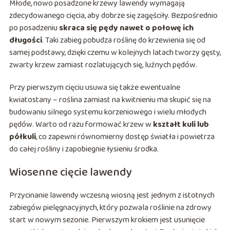
Młode, nowo posadzone krzewy lawendy wymagają
zdecydowanego cięcia, aby dobrze się zagęściły. Bezpośrednio
po posadzeniu
skraca się pędy nawet o połowę ich
długości
. Taki zabieg pobudza roślinę do krzewienia się od
samej podstawy, dzięki czemu w kolejnych latach tworzy gęsty,
zwarty krzew zamiast rozlatujących się, luźnych pędów.
Przy pierwszym cięciu usuwa się także ewentualne
kwiatostany – roślina zamiast na kwitnieniu ma skupić się na
budowaniu silnego systemu korzeniowego i wielu młodych
pędów. Warto od razu formować krzew w
kształt kuli lub
półkuli
, co zapewni równomierny dostęp światła i powietrza
do całej rośliny i zapobiegnie łysieniu środka.
Wiosenne cięcie lawendy
Przycinanie lawendy wczesną wiosną jest jednym z istotnych
zabiegów pielęgnacyjnych, który pozwala roślinie na zdrowy
start w nowym sezonie. Pierwszym krokiem jest usunięcie