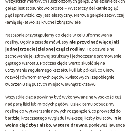
wszystkich martwych i uszkodzonych gałęzi. Znalezienie takich
gałęzi jest stosunkowo proste – wystarczy delikatnie zgiąć
pęd i sprawdzić, czy jest elastyczny. Martwe gałęzie zazwyczaj
łamią się łatwo, są kruche i zbrązowiałe.
Następnie przystępujemy do cięcia w celu uformowania
rośliny. Ogólna zasada mówi, aby
nie przycinać więcej niż
jednej trzeciej zielonej części rośliny
. To pozwala na
zachowanie jej zdrowej struktury i jednoczesne promowanie
gęstego wzrostu. Podczas cięcia warto skupić się na
utrzymaniu regularnego kształtu kuli lub półkuli, co ułatwi
rozwój równomiernych pędów kwiatowych i zapobiegnie
tworzeniu się pustych miejsc wewnątrz krzewu.
Wszystkie cięcia powinny być wykonywane na wysokości tuż
nad parą liści lub młodych pędów. Dzięki temu pobudzimy
roślinę do wytwarzania nowych rozgałęzień, co prowadzi do
bardziej krzaczastego wyglądu i większej liczby kwiatów.
Nie
wolno ciąć zbyt nisko, w stare drewno
, ponieważ lawenda