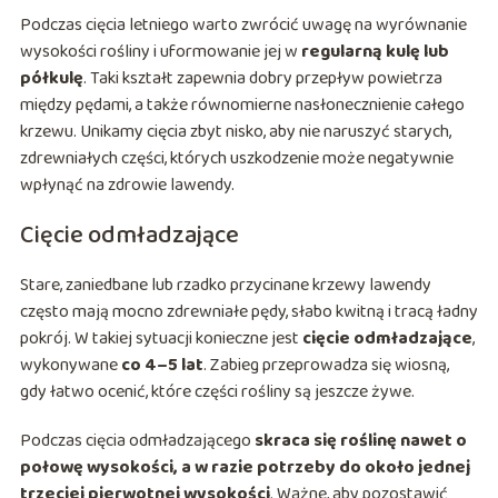
Podczas cięcia letniego warto zwrócić uwagę na wyrównanie
wysokości rośliny i uformowanie jej w
regularną kulę lub
półkulę
. Taki kształt zapewnia dobry przepływ powietrza
między pędami, a także równomierne nasłonecznienie całego
krzewu. Unikamy cięcia zbyt nisko, aby nie naruszyć starych,
zdrewniałych części, których uszkodzenie może negatywnie
wpłynąć na zdrowie lawendy.
Cięcie odmładzające
Stare, zaniedbane lub rzadko przycinane krzewy lawendy
często mają mocno zdrewniałe pędy, słabo kwitną i tracą ładny
pokrój. W takiej sytuacji konieczne jest
cięcie odmładzające
,
wykonywane
co 4–5 lat
. Zabieg przeprowadza się wiosną,
gdy łatwo ocenić, które części rośliny są jeszcze żywe.
Podczas cięcia odmładzającego
skraca się roślinę nawet o
połowę wysokości, a w razie potrzeby do około jednej
trzeciej pierwotnej wysokości
. Ważne, aby pozostawić