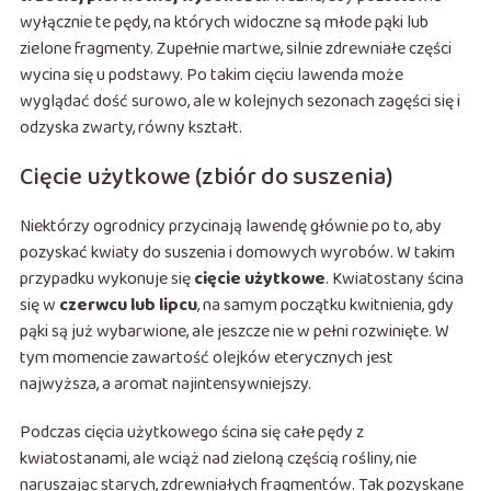
wyłącznie te pędy, na których widoczne są młode pąki lub
zielone fragmenty. Zupełnie martwe, silnie zdrewniałe części
wycina się u podstawy. Po takim cięciu lawenda może
wyglądać dość surowo, ale w kolejnych sezonach zagęści się i
odzyska zwarty, równy kształt.
Cięcie użytkowe (zbiór do suszenia)
Niektórzy ogrodnicy przycinają lawendę głównie po to, aby
pozyskać kwiaty do suszenia i domowych wyrobów. W takim
przypadku wykonuje się
cięcie użytkowe
. Kwiatostany ścina
się w
czerwcu lub lipcu
, na samym początku kwitnienia, gdy
pąki są już wybarwione, ale jeszcze nie w pełni rozwinięte. W
tym momencie zawartość olejków eterycznych jest
najwyższa, a aromat najintensywniejszy.
Podczas cięcia użytkowego ścina się całe pędy z
kwiatostanami, ale wciąż nad zieloną częścią rośliny, nie
naruszając starych, zdrewniałych fragmentów. Tak pozyskane