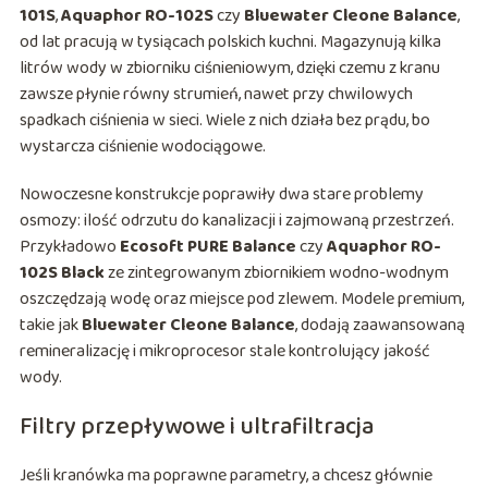
101S
,
Aquaphor RO-102S
czy
Bluewater Cleone Balance
,
od lat pracują w tysiącach polskich kuchni. Magazynują kilka
litrów wody w zbiorniku ciśnieniowym, dzięki czemu z kranu
zawsze płynie równy strumień, nawet przy chwilowych
spadkach ciśnienia w sieci. Wiele z nich działa bez prądu, bo
wystarcza ciśnienie wodociągowe.
Nowoczesne konstrukcje poprawiły dwa stare problemy
osmozy: ilość odrzutu do kanalizacji i zajmowaną przestrzeń.
Przykładowo
Ecosoft PURE Balance
czy
Aquaphor RO-
102S Black
ze zintegrowanym zbiornikiem wodno-wodnym
oszczędzają wodę oraz miejsce pod zlewem. Modele premium,
takie jak
Bluewater Cleone Balance
, dodają zaawansowaną
remineralizację i mikroprocesor stale kontrolujący jakość
wody.
Filtry przepływowe i ultrafiltracja
Jeśli kranówka ma poprawne parametry, a chcesz głównie