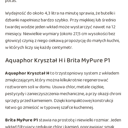
potas.
Wydajność do około 4,3 litra na minutę sprawia, że butelki i
dzbanki napełniasz bardzo szybko. Przy miękkiej lub średnio
twardej wodzie jeden wkład może wystarczyć nawet na 12
miesięcy. Niewielkie wymiary (około 27,5 cm wysokości bez
głowicy) czynią z niego ciekawą propozycję do małych kuchni,
w których liczy się każdy centymetr.
Aquaphor Kryształ H i Brita MyPure P1
Aquaphor Kryształ H
to trzystopniowy system z wkładem
zmiękczającym, który można kilkukrotnie regenerować
roztworem soli w domu. Usuwa chlor, metale ciężkie,
pestycydy i zanieczyszczenia mechaniczne, a przy okazji chroni
sprzęty przed kamieniem. Dzięki kompaktowej konstrukcji
łatwo go zmieścić w typowej szafce kuchennej.
Brita MyPure P1
stawia na prostotę i niewielki rozmiar. Jeden
wkład filtrujący redukuje chlor i kamień, poprawiając smak