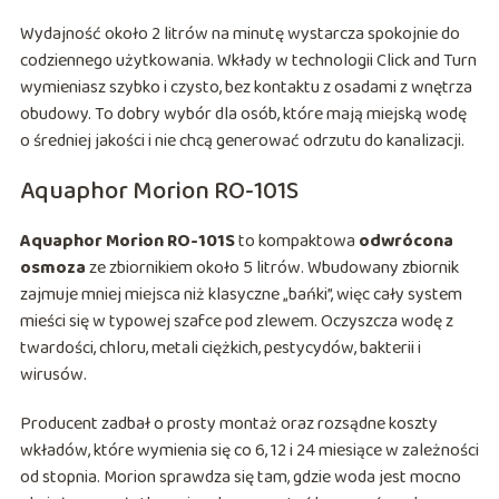
Wydajność około 2 litrów na minutę wystarcza spokojnie do
codziennego użytkowania. Wkłady w technologii Click and Turn
wymieniasz szybko i czysto, bez kontaktu z osadami z wnętrza
obudowy. To dobry wybór dla osób, które mają miejską wodę
o średniej jakości i nie chcą generować odrzutu do kanalizacji.
Aquaphor Morion RO-101S
Aquaphor Morion RO-101S
to kompaktowa
odwrócona
osmoza
ze zbiornikiem około 5 litrów. Wbudowany zbiornik
zajmuje mniej miejsca niż klasyczne „bańki”, więc cały system
mieści się w typowej szafce pod zlewem. Oczyszcza wodę z
twardości, chloru, metali ciężkich, pestycydów, bakterii i
wirusów.
Producent zadbał o prosty montaż oraz rozsądne koszty
wkładów, które wymienia się co 6, 12 i 24 miesiące w zależności
od stopnia. Morion sprawdza się tam, gdzie woda jest mocno