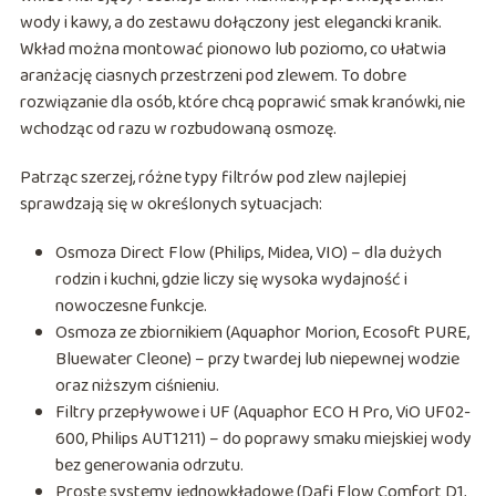
wody i kawy, a do zestawu dołączony jest elegancki kranik.
Wkład można montować pionowo lub poziomo, co ułatwia
aranżację ciasnych przestrzeni pod zlewem. To dobre
rozwiązanie dla osób, które chcą poprawić smak kranówki, nie
wchodząc od razu w rozbudowaną osmozę.
Patrząc szerzej, różne typy filtrów pod zlew najlepiej
sprawdzają się w określonych sytuacjach:
Osmoza Direct Flow (Philips, Midea, VIO) – dla dużych
rodzin i kuchni, gdzie liczy się wysoka wydajność i
nowoczesne funkcje.
Osmoza ze zbiornikiem (Aquaphor Morion, Ecosoft PURE,
Bluewater Cleone) – przy twardej lub niepewnej wodzie
oraz niższym ciśnieniu.
Filtry przepływowe i UF (Aquaphor ECO H Pro, ViO UF02-
600, Philips AUT1211) – do poprawy smaku miejskiej wody
bez generowania odrzutu.
Proste systemy jednowkładowe (Dafi Flow Comfort D1,