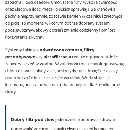
zapachu i ilości osadów. Chlor, stare rury, wysoka twardość
oraz śladowe ilości metali ciężkich sprawiają, że kranówka
pachnie nieprzyjemnie, zostawia kamień w czajniku i zniechęca
do picia. To moment, w którym dobrze dobrany system
podzlewozmywakowy potrafi zmienić codzienny komfort
korzystania z kuchni.
Systemy takie jak
odwrócona osmoza
,
filtry
przepływowe
czy
ultrafiltracja
realnie ograniczają ilość
zanieczyszczeń w wodzie. W zależności od technologii usuwają
chlor, rdzawe drobiny z rur, pestycydy, metale ciężkie, a przy
osmozie także bakterie i część wirusów. Woda staje się
klarowna, neutralna w smaku i łagodniejsza dla żołądka oraz
skóry.
Dobry filtr pod zlew
jednocześnie poprawia zdrowie
domowników, chroni czajnik i ekspres przed kamieniem