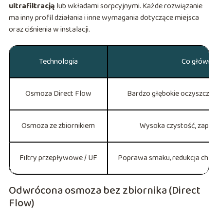
ultrafiltracją
lub wkładami sorpcyjnymi. Każde rozwiązanie
ma inny profil działania i inne wymagania dotyczące miejsca
oraz ciśnienia w instalacji.
Technologia
Co głównie
Osmoza Direct Flow
Bardzo głębokie oczyszczanie
Osmoza ze zbiornikiem
Wysoka czystość, zapas
Filtry przepływowe / UF
Poprawa smaku, redukcja chloru
Odwrócona osmoza bez zbiornika (Direct
Flow)