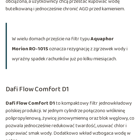
obciążona, a użytkownicy chcą przestać kupować wodę
butelkowaną i jednocześnie chronić AGD przed kamieniem.
W wielu domach przejście na filtr typu
Aquaphor
Morion RO-101S
oznacza rezygnację z zgrzewek wody i
wyraźny spadek rachunków już po kilku miesiącach.
Dafi Flow Comfort D1
Dafi Flow Comfort D1
to kompaktowy filtr jednowkładowy
polskiej produkcji. W jednym cylindrze połączono włókninę
polipropylenową, żywicę jonowymienną oraz blok węglowy, co
pozwala jednocześnie redukować twardość, usuwać chlor i
poprawiać smak wody. Dodatkowo wkład wzbogaca wodę w