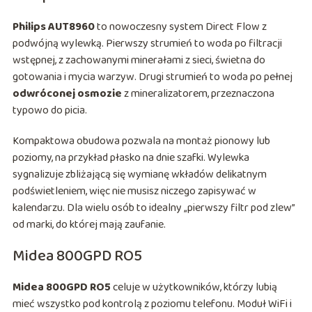
Philips AUT8960
to nowoczesny system Direct Flow z
podwójną wylewką. Pierwszy strumień to woda po filtracji
wstępnej, z zachowanymi minerałami z sieci, świetna do
gotowania i mycia warzyw. Drugi strumień to woda po pełnej
odwróconej osmozie
z mineralizatorem, przeznaczona
typowo do picia.
Kompaktowa obudowa pozwala na montaż pionowy lub
poziomy, na przykład płasko na dnie szafki. Wylewka
sygnalizuje zbliżającą się wymianę wkładów delikatnym
podświetleniem, więc nie musisz niczego zapisywać w
kalendarzu. Dla wielu osób to idealny „pierwszy filtr pod zlew”
od marki, do której mają zaufanie.
Midea 800GPD RO5
Midea 800GPD RO5
celuje w użytkowników, którzy lubią
mieć wszystko pod kontrolą z poziomu telefonu. Moduł WiFi i