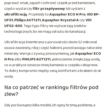
poprawić smak, zapach i ochronić czajnik przed kamieniem,
często wystarczy
filtr przepływowy
lub system z
ultrafiltracją
. Przykłady to
Aquaphor ECO H Pro
,
ViO BP-
UF01
,
Philips AUT1211
,
Aquaphor Kryształ A
czy
ViO
UF02-600
. Tego typu filtry nie wytwarzają ścieków
technologicznych, bo nie mają odrzutu do kanalizacji.
Ultrafiltracja (membrana o porowatości około 0,1 mikrona)
usuwa zawiesiny, rdzę i część bakterii, pozostawiając naturalne
minerały. Wersje z żywicą jonowymienną, jak
Aquaphor ECO
H Pro
albo
PHILIPS AUT1211
, jednocześnie zmiękczają wodę,
co w praktyce oznacza mniej kamienia w czajniku i ekspresie.
To dobry kompromis między ceną, komfortem a brakiem strat
wody.
Na co patrzeć w rankingu filtrów pod
zlew?
Gdy porównujesz kilka modeli, ich opisy brzmią podobnie, a