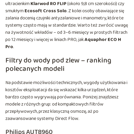
ultracienkim
Klarwod RO FLIP
(około 9,8 cm szerokości) czy
smukłym
Ecosoft Cross Solo
. Z kolei osoby obawiające się
zalania docenią czujniki antyzalaniowe i manometry, które te
systemy często mają w standardzie. Warto też zwrócić uwagę
na żywotność wkładów – od 3–6 miesięcy w prostych filtrach
po 12 miesięcy i więcej w liniach PRO, jak
Aquaphor ECO H
Pro
.
Filtry do wody pod zlew – ranking
polecanych modeli
Na podstawie możliwości technicznych, wygody użytkowania i
kosztów eksploatacji da się wskazać kilka urządzeń, które
bardzo często wygrywają porównania. Poniżej znajdziesz
modele z różnych grup: od kompaktowych filtrów
przepływowych, przez klasyczną osmozę, aż po
zaawansowane systemy Direct Flow.
Philips AUT8960