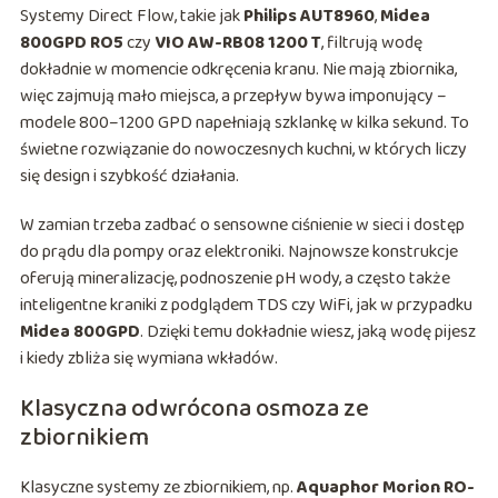
Systemy Direct Flow, takie jak
Philips AUT8960
,
Midea
800GPD RO5
czy
VIO AW-RB08 1200 T
, filtrują wodę
dokładnie w momencie odkręcenia kranu. Nie mają zbiornika,
więc zajmują mało miejsca, a przepływ bywa imponujący –
modele 800–1200 GPD napełniają szklankę w kilka sekund. To
świetne rozwiązanie do nowoczesnych kuchni, w których liczy
się design i szybkość działania.
W zamian trzeba zadbać o sensowne ciśnienie w sieci i dostęp
do prądu dla pompy oraz elektroniki. Najnowsze konstrukcje
oferują mineralizację, podnoszenie pH wody, a często także
inteligentne kraniki z podglądem TDS czy WiFi, jak w przypadku
Midea 800GPD
. Dzięki temu dokładnie wiesz, jaką wodę pijesz
i kiedy zbliża się wymiana wkładów.
Klasyczna odwrócona osmoza ze
zbiornikiem
Klasyczne systemy ze zbiornikiem, np.
Aquaphor Morion RO-