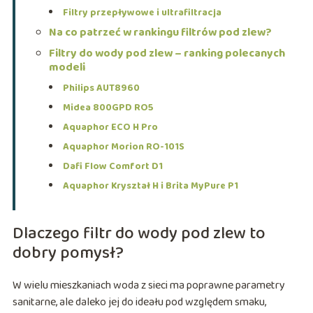
Filtry przepływowe i ultrafiltracja
Na co patrzeć w rankingu filtrów pod zlew?
Filtry do wody pod zlew – ranking polecanych
modeli
Philips AUT8960
Midea 800GPD RO5
Aquaphor ECO H Pro
Aquaphor Morion RO-101S
Dafi Flow Comfort D1
Aquaphor Kryształ H i Brita MyPure P1
Dlaczego filtr do wody pod zlew to
dobry pomysł?
W wielu mieszkaniach woda z sieci ma poprawne parametry
sanitarne, ale daleko jej do ideału pod względem smaku,