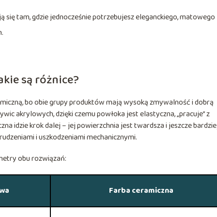
ą się tam, gdzie jednocześnie potrzebujesz eleganckiego, matowego
n.
akie są różnice?
miczną, bo obie grupy produktów mają wysoką zmywalność i dobrą
wic akrylowych, dzięki czemu powłoka jest elastyczna, „pracuje” z
na idzie krok dalej – jej powierzchnia jest twardsza i jeszcze bardzie
abrudzeniami i uszkodzeniami mechanicznymi.
metry obu rozwiązań:
owa
Farba ceramiczna