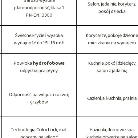
Bardzo wysoka
Salon, jadalnia, korytarz,
plamoodporność, klasa 1
pokój dziecka
PN‑EN 13300
Świetne krycie i wysoka
Korytarze, pokoje dzienne
wydajność do 15–16 m²/l
mieszkania na wynajem
Powłoka
hydrofobowa
Kuchnia, pokój dziecięcy,
odpychająca płyny
salon z jadalnią
Odporność na wilgoć i rozwój
Łazienka, kuchnia, pralnia
grzybów
Technologia ColorLock, mat
Łazienki, domowe spa,
odporny na wilgoć
kuchnie otwarte na salon