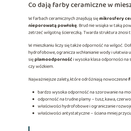
Co dają farby ceramiczne w mies
W farbach ceramicznych znajdują się
mikrosfery ce
nieporowatą powłokę
. Brud nie wsiąka w taką po
zetrzeć wilgotną ściereczką. Twarda struktura znosi te
W mieszkaniu liczy się także odporność na wilgoć. D
hydrofobowe, ogranicza wchłanianie wody i ułatwia ut
się
plamoodporność
i wysoka klasa odporności na 
czy wózkiem.
Najważniejsze zalety, które odróżniają nowoczesne
f
bardzo wysoka odporność na szorowanie na mokr
odporność na trudne plamy – tusz, kawa, czerwon
właściwości hydrofobowe i ograniczanie rozwoju 
właściwości antystatyczne – ściana mniej przycią