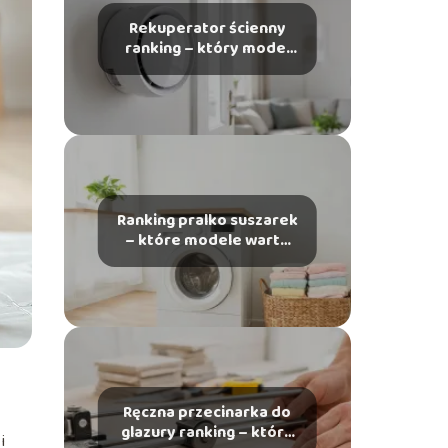
Rekuperator ścienny
ranking – który model
wybrać do domu?
Ranking pralko suszarek
– które modele warto
kupić?
Ręczna przecinarka do
glazury ranking – którą
i