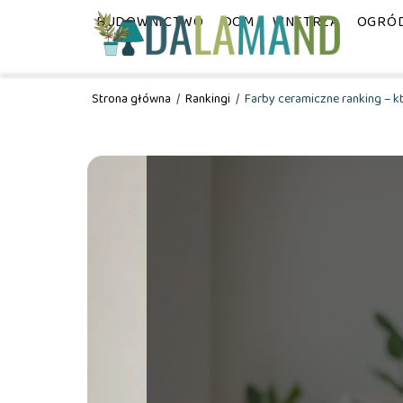
BUDOWNICTWO
DOM
WNĘTRZA
OGRÓ
Strona główna
/
Rankingi
/
Farby ceramiczne ranking – k