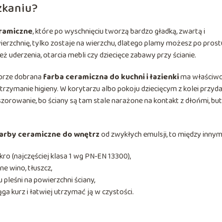
zkaniu?
ramiczne
, które po wyschnięciu tworzą bardzo gładką, zwartą i
wierzchnię, tylko zostaje na wierzchu, dlatego plamy możesz po prost
ż uderzenia, otarcia mebli czy dziecięce zabawy przy ścianie.
obrze dobrana
farba ceramiczna do kuchni i łazienki
ma właściwo
rzymanie higieny. W korytarzu albo pokoju dziecięcym z kolei przyda
szorowanie, bo ściany są tam stale narażone na kontakt z dłońmi, bu
arby ceramiczne do wnętrz
od zwykłych emulsji, to między innym
o (najczęściej klasa 1 wg PN‑EN 13300),
e wino, tłuszcz,
pleśni na powierzchni ściany,
ga kurz i łatwiej utrzymać ją w czystości.