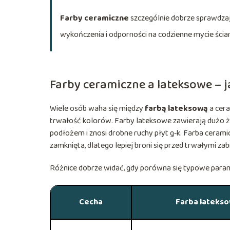
Farby ceramiczne
szczególnie dobrze sprawdzaj
wykończenia i odporności na codzienne mycie ścia
Farby ceramiczne a lateksowe – j
Wiele osób waha się między
farbą lateksową
a cera
trwałość kolorów. Farby lateksowe zawierają dużo ży
podłożem i znosi drobne ruchy płyt g‑k. Farba ceramicz
zamknięta, dlatego lepiej broni się przed trwałymi z
Różnice dobrze widać, gdy porówna się typowe para
Cecha
Farba lateks