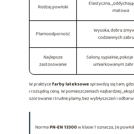
Elastyczna, „oddychając
Rodzaj powłoki
matowa
Wysoka, dobra zmy
Plamoodporność
codziennych zabr
Najlepsze
Salony, sypialnie, pokoje
zastosowanie
umiarkowanym zabr
W praktyce
farby lateksowe
sprawdzą się tam, gdz
i rozsądną ceną. W pomieszczeniach najbardziej „e
szorowanie i trudne plamy, bez wybłyszczeń i odbarw
Norma
PN‑EN 13300
w klasie 1 oznacza, że powło