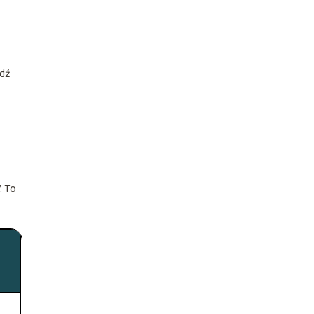
edź
”. To