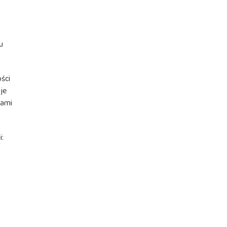
u
ści
je
tami
i: