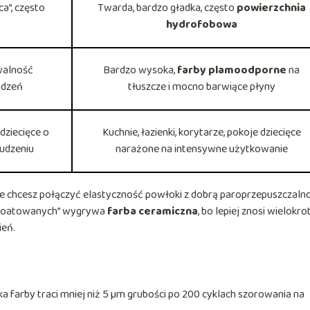
a”, często
Twarda, bardzo gładka, często
powierzchnia
hydrofobowa
walność
Bardzo wysoka,
farby plamoodporne
na
udzeń
tłuszcze i mocno barwiące płyny
 dziecięce o
Kuchnie, łazienki, korytarze, pokoje dziecięce
udzeniu
narażone na intensywne użytkowanie
ie chcesz połączyć elastyczność powłoki z dobrą paroprzepuszczaln
ksploatowanych” wygrywa
farba ceramiczna
, bo lepiej znosi wielokro
ień.
ka farby traci mniej niż 5 µm grubości po 200 cyklach szorowania na