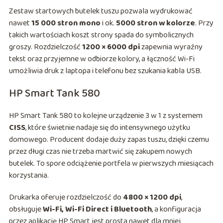
Zestaw startowych butelek tuszu pozwala wydrukować
nawet
15 000 stron mono
i ok.
5000 stron w kolorze
. Przy
takich wartościach koszt strony spada do symbolicznych
groszy. Rozdzielczość
1200 × 6000 dpi
zapewnia wyraźny
tekst oraz przyjemne w odbiorze kolory, a łączność Wi-Fi
umożliwia druk z laptopa i telefonu bez szukania kabla USB.
HP Smart Tank 580
HP Smart Tank 580 to kolejne urządzenie 3 w 1 z systemem
CISS
, które świetnie nadaje się do intensywnego użytku
domowego. Producent dodaje duży zapas tuszu, dzięki czemu
przez długi czas nie trzeba martwić się zakupem nowych
butelek. To spore odciążenie portfela w pierwszych miesiącach
korzystania.
Drukarka oferuje rozdzielczość do
4800 × 1200 dpi
,
obsługuje
Wi-Fi, Wi-Fi Direct i Bluetooth
, a konfiguracja
przez aplikację HP Smart jest prosta nawet dla mniej