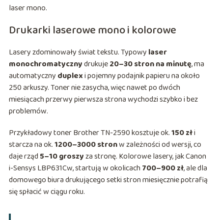
laser mono.
Drukarki laserowe mono i kolorowe
Lasery zdominowały świat tekstu. Typowy
laser
monochromatyczny
drukuje
20–30 stron na minutę
, ma
automatyczny
duplex
i pojemny podajnik papieru na około
250 arkuszy. Toner nie zasycha, więc nawet po dwóch
miesiącach przerwy pierwsza strona wychodzi szybko i bez
problemów.
Przykładowy toner Brother TN-2590 kosztuje ok.
150 zł
i
starcza na ok.
1200–3000 stron
w zależności od wersji, co
daje rząd
5–10 groszy
za stronę. Kolorowe lasery, jak Canon
i-Sensys LBP631Cw, startują w okolicach
700–900 zł
, ale dla
domowego biura drukującego setki stron miesięcznie potrafią
się spłacić w ciągu roku.