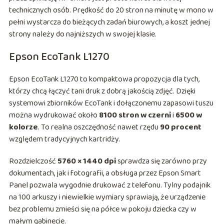
technicznych osób. Prędkość do 20 stron na minutę w mono w
pełni wystarcza do bieżących zadań biurowych, a koszt jednej
strony należy do najniższych w swojej klasie.
Epson EcoTank L1270
Epson EcoTank L1270 to kompaktowa propozycja dla tych,
którzy chcą łączyć tani druk z dobrą jakością zdjęć. Dzięki
systemowi zbiorników EcoTank i dołączonemu zapasowi tuszu
można wydrukować około
8100 stron w czerni
i
6500 w
kolorze
. To realna oszczędność nawet rzędu
90 procent
względem tradycyjnych kartridży.
Rozdzielczość
5760 × 1440 dpi
sprawdza się zarówno przy
dokumentach, jak i fotografii, a obsługa przez Epson Smart
Panel pozwala wygodnie drukować z telefonu. Tylny podajnik
na 100 arkuszy i niewielkie wymiary sprawiają, że urządzenie
bez problemu zmieści się na półce w pokoju dziecka czy w
małym gabinecie.