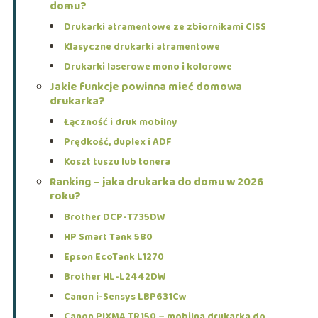
domu?
Drukarki atramentowe ze zbiornikami CISS
Klasyczne drukarki atramentowe
Drukarki laserowe mono i kolorowe
Jakie funkcje powinna mieć domowa
drukarka?
Łączność i druk mobilny
Prędkość, duplex i ADF
Koszt tuszu lub tonera
Ranking – jaka drukarka do domu w 2026
roku?
Brother DCP-T735DW
HP Smart Tank 580
Epson EcoTank L1270
Brother HL-L2442DW
Canon i-Sensys LBP631Cw
Canon PIXMA TR150 – mobilna drukarka do