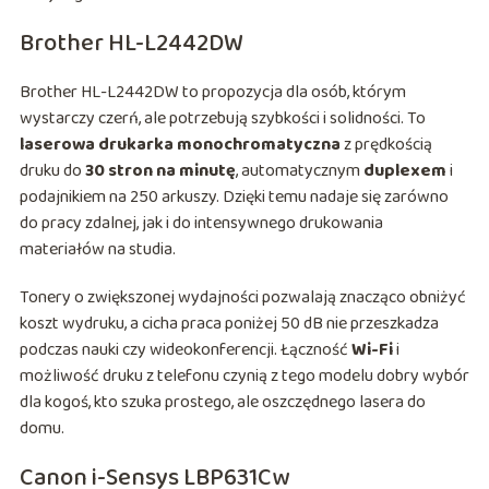
Brother HL-L2442DW
Brother HL-L2442DW to propozycja dla osób, którym
wystarczy czerń, ale potrzebują szybkości i solidności. To
laserowa drukarka monochromatyczna
z prędkością
druku do
30 stron na minutę
, automatycznym
duplexem
i
podajnikiem na 250 arkuszy. Dzięki temu nadaje się zarówno
do pracy zdalnej, jak i do intensywnego drukowania
materiałów na studia.
Tonery o zwiększonej wydajności pozwalają znacząco obniżyć
koszt wydruku, a cicha praca poniżej 50 dB nie przeszkadza
podczas nauki czy wideokonferencji. Łączność
Wi-Fi
i
możliwość druku z telefonu czynią z tego modelu dobry wybór
dla kogoś, kto szuka prostego, ale oszczędnego lasera do
domu.
Canon i-Sensys LBP631Cw