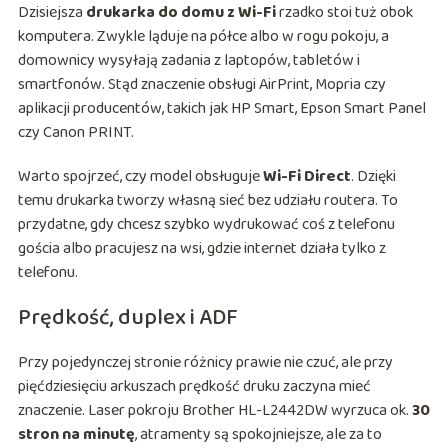
Dzisiejsza
drukarka do domu z Wi-Fi
rzadko stoi tuż obok
komputera. Zwykle ląduje na półce albo w rogu pokoju, a
domownicy wysyłają zadania z laptopów, tabletów i
smartfonów. Stąd znaczenie obsługi AirPrint, Mopria czy
aplikacji producentów, takich jak HP Smart, Epson Smart Panel
czy Canon PRINT.
Warto spojrzeć, czy model obsługuje
Wi-Fi Direct
. Dzięki
temu drukarka tworzy własną sieć bez udziału routera. To
przydatne, gdy chcesz szybko wydrukować coś z telefonu
gościa albo pracujesz na wsi, gdzie internet działa tylko z
telefonu.
Prędkość, duplex i ADF
Przy pojedynczej stronie różnicy prawie nie czuć, ale przy
pięćdziesięciu arkuszach prędkość druku zaczyna mieć
znaczenie. Laser pokroju Brother HL-L2442DW wyrzuca ok.
30
stron na minutę
, atramenty są spokojniejsze, ale za to