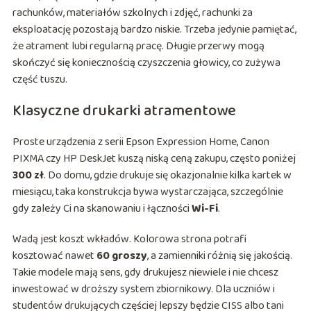
rachunków, materiałów szkolnych i zdjęć, rachunki za
eksploatację pozostają bardzo niskie. Trzeba jedynie pamiętać,
że atrament lubi regularną pracę. Długie przerwy mogą
skończyć się koniecznością czyszczenia głowicy, co zużywa
część tuszu.
Klasyczne drukarki atramentowe
Proste urządzenia z serii Epson Expression Home, Canon
PIXMA czy HP DeskJet kuszą niską ceną zakupu, często poniżej
300 zł
. Do domu, gdzie drukuje się okazjonalnie kilka kartek w
miesiącu, taka konstrukcja bywa wystarczająca, szczególnie
gdy zależy Ci na skanowaniu i łączności
Wi-Fi
.
Wadą jest koszt wkładów. Kolorowa strona potrafi
kosztować nawet
60 groszy
, a zamienniki różnią się jakością.
Takie modele mają sens, gdy drukujesz niewiele i nie chcesz
inwestować w droższy system zbiornikowy. Dla uczniów i
studentów drukujących częściej lepszy będzie CISS albo tani