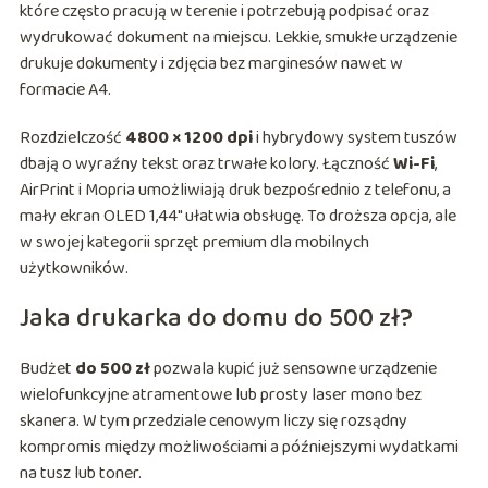
które często pracują w terenie i potrzebują podpisać oraz
wydrukować dokument na miejscu. Lekkie, smukłe urządzenie
drukuje dokumenty i zdjęcia bez marginesów nawet w
formacie A4.
Rozdzielczość
4800 × 1200 dpi
i hybrydowy system tuszów
dbają o wyraźny tekst oraz trwałe kolory. Łączność
Wi-Fi
,
AirPrint i Mopria umożliwiają druk bezpośrednio z telefonu, a
mały ekran OLED 1,44″ ułatwia obsługę. To droższa opcja, ale
w swojej kategorii sprzęt premium dla mobilnych
użytkowników.
Jaka drukarka do domu do 500 zł?
Budżet
do 500 zł
pozwala kupić już sensowne urządzenie
wielofunkcyjne atramentowe lub prosty laser mono bez
skanera. W tym przedziale cenowym liczy się rozsądny
kompromis między możliwościami a późniejszymi wydatkami
na tusz lub toner.