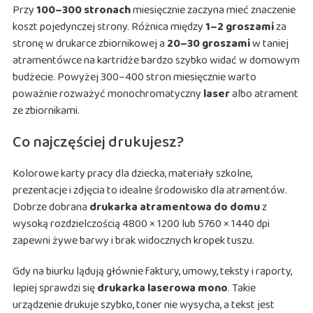
Przy
100–300 stronach
miesięcznie zaczyna mieć znaczenie
koszt pojedynczej strony. Różnica między
1–2 groszami
za
stronę w drukarce zbiornikowej a
20–30 groszami
w taniej
atramentówce na kartridże bardzo szybko widać w domowym
budżecie. Powyżej 300–400 stron miesięcznie warto
poważnie rozważyć monochromatyczny
laser
albo atrament
ze zbiornikami.
Co najczęściej drukujesz?
Kolorowe karty pracy dla dziecka, materiały szkolne,
prezentacje i zdjęcia to idealne środowisko dla atramentów.
Dobrze dobrana
drukarka atramentowa do domu
z
wysoką rozdzielczością 4800 × 1200 lub 5760 × 1440 dpi
zapewni żywe barwy i brak widocznych kropek tuszu.
Gdy na biurku lądują głównie faktury, umowy, teksty i raporty,
lepiej sprawdzi się
drukarka laserowa mono
. Takie
urządzenie drukuje szybko, toner nie wysycha, a tekst jest