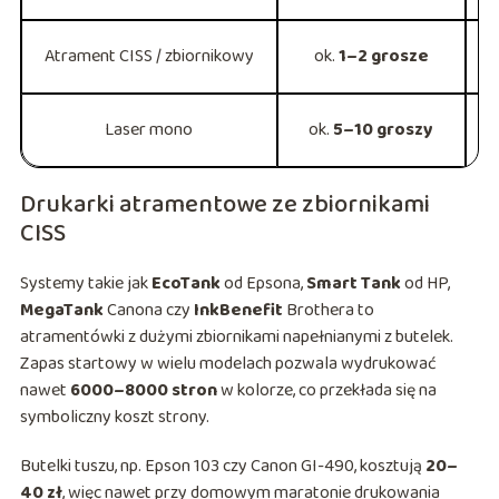
Atrament CISS / zbiornikowy
ok.
1–2 grosze
r
Laser mono
ok.
5–10 groszy
Drukarki atramentowe ze zbiornikami
CISS
Systemy takie jak
EcoTank
od Epsona,
Smart Tank
od HP,
MegaTank
Canona czy
InkBenefit
Brothera to
atramentówki z dużymi zbiornikami napełnianymi z butelek.
Zapas startowy w wielu modelach pozwala wydrukować
nawet
6000–8000 stron
w kolorze, co przekłada się na
symboliczny koszt strony.
Butelki tuszu, np. Epson 103 czy Canon GI-490, kosztują
20–
40 zł
, więc nawet przy domowym maratonie drukowania