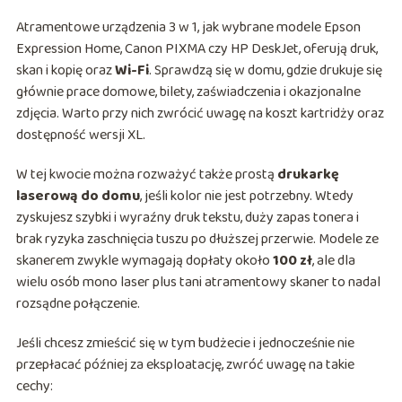
Atramentowe urządzenia 3 w 1, jak wybrane modele Epson
Expression Home, Canon PIXMA czy HP DeskJet, oferują druk,
skan i kopię oraz
Wi-Fi
. Sprawdzą się w domu, gdzie drukuje się
głównie prace domowe, bilety, zaświadczenia i okazjonalne
zdjęcia. Warto przy nich zwrócić uwagę na koszt kartridży oraz
dostępność wersji XL.
W tej kwocie można rozważyć także prostą
drukarkę
laserową do domu
, jeśli kolor nie jest potrzebny. Wtedy
zyskujesz szybki i wyraźny druk tekstu, duży zapas tonera i
brak ryzyka zaschnięcia tuszu po dłuższej przerwie. Modele ze
skanerem zwykle wymagają dopłaty około
100 zł
, ale dla
wielu osób mono laser plus tani atramentowy skaner to nadal
rozsądne połączenie.
Jeśli chcesz zmieścić się w tym budżecie i jednocześnie nie
przepłacać później za eksploatację, zwróć uwagę na takie
cechy: