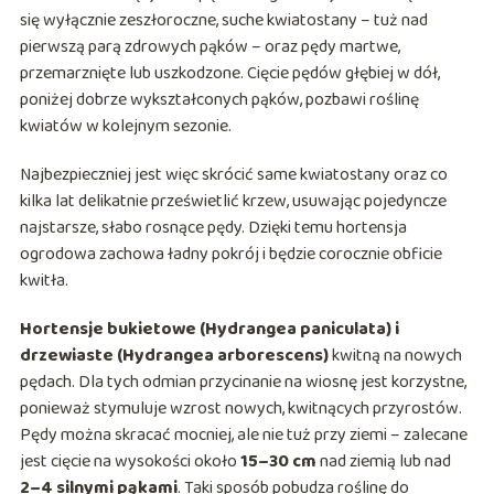
się wyłącznie zeszłoroczne, suche kwiatostany – tuż nad
pierwszą parą zdrowych pąków – oraz pędy martwe,
przemarznięte lub uszkodzone. Cięcie pędów głębiej w dół,
poniżej dobrze wykształconych pąków, pozbawi roślinę
kwiatów w kolejnym sezonie.
Najbezpieczniej jest więc skrócić same kwiatostany oraz co
kilka lat delikatnie prześwietlić krzew, usuwając pojedyncze
najstarsze, słabo rosnące pędy. Dzięki temu hortensja
ogrodowa zachowa ładny pokrój i będzie corocznie obficie
kwitła.
Hortensje bukietowe (Hydrangea paniculata) i
drzewiaste (Hydrangea arborescens)
kwitną na nowych
pędach. Dla tych odmian przycinanie na wiosnę jest korzystne,
ponieważ stymuluje wzrost nowych, kwitnących przyrostów.
Pędy można skracać mocniej, ale nie tuż przy ziemi – zalecane
jest cięcie na wysokości około
15–30 cm
nad ziemią lub nad
2–4 silnymi pąkami
. Taki sposób pobudza roślinę do