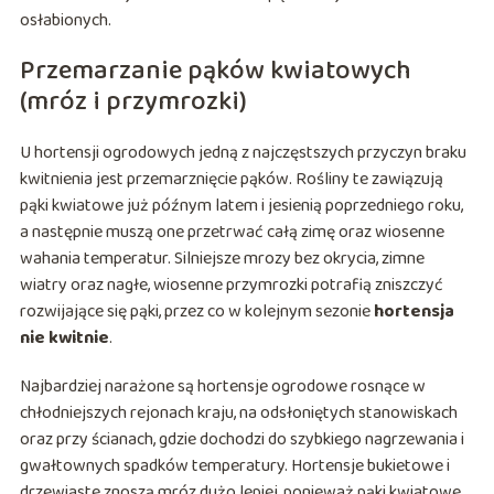
osłabionych.
Przemarzanie pąków kwiatowych
(mróz i przymrozki)
U hortensji ogrodowych jedną z najczęstszych przyczyn braku
kwitnienia jest przemarznięcie pąków. Rośliny te zawiązują
pąki kwiatowe już późnym latem i jesienią poprzedniego roku,
a następnie muszą one przetrwać całą zimę oraz wiosenne
wahania temperatur. Silniejsze mrozy bez okrycia, zimne
wiatry oraz nagłe, wiosenne przymrozki potrafią zniszczyć
rozwijające się pąki, przez co w kolejnym sezonie
hortensja
nie kwitnie
.
Najbardziej narażone są hortensje ogrodowe rosnące w
chłodniejszych rejonach kraju, na odsłoniętych stanowiskach
oraz przy ścianach, gdzie dochodzi do szybkiego nagrzewania i
gwałtownych spadków temperatury. Hortensje bukietowe i
drzewiaste znoszą mróz dużo lepiej, ponieważ pąki kwiatowe