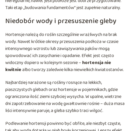
nieregularne, nawet jeśli podłoże jest dobrze przygotowane.
Taki etap „budowania fundamentów” jest zupełnie naturalny.
Niedobór wody i przesuszenie gleby
Hortensje należą do roślin szczególnie wrażliwych na brak
wody. Nawet krótkie okresy przesuszenia podłoża w czasie
intensywnego wzrostu lub zawiązywania pąków mogą
spowodować ich zasychanie i opadanie. Efekt jest często
widoczny dopiero w kolejnym sezonie –
hortensja nie
kwitnie
albo tworzy zaledwie kilka niewielkich kwiatostanów.
Najbardziej narażone są rośliny rosnące na lekkich,
piaszczystych glebach oraz hortensje w pojemnikach, gdzie
ograniczona ilość ziemi szybciej wysycha. W upalne, wietrzne
dni zapotrzebowanie na wodę gwałtownie rośnie – duża masa
liści intensywnie paruje, a gleba szybko traci wilgoć.
Podlewanie hortensji powinno być obfite, ale niezbyt częste,
tak aby woda dotarła w głąb bryły korzeniowej. Lepszy efekt