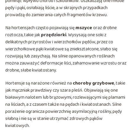
pominąć wpływu chorób i szkodników. Uszkadzają one młode
pędy i pąki, osłabiają liście, a w skrajnych przypadkach
prowadzą do zamierania całych fragmentów krzewu.
Na hortensjach często pojawiają się
mszyce
oraz drobne
roztocza, takie jak
przędziorki
. Wysysają one soki z
delikatnych przyrostów i wierzchołków pędów, przez co
wierzchołkowe pąki kwiatowe są zniekształcone, słabo się
rozwijają lub zasychają. Na silnie opanowanych roślinach
można zauważyć deformacje liści, zahamowanie wzrostu oraz
drobne, słabe kwiatostany.
Hortensje są narażone również na
choroby grzybowe
, takie
jak mączniak prawdziwy czy szara pleśń. Objawiają się one
białawym nalotem lub brązowymi, rozlewającymi się plamami
na liściach, a z czasem także na pędach i kwiatostanach. Silne
porażenie ogranicza powierzchnię asymilacyjną rośliny, pędy
słabną i nie są w stanie utrzymać zdrowych pąków
kwiatowych.