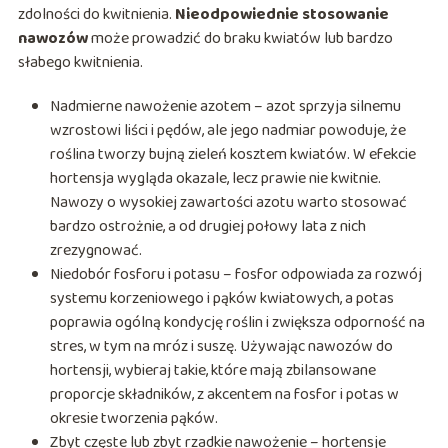
zdolności do kwitnienia.
Nieodpowiednie stosowanie
nawozów
może prowadzić do braku kwiatów lub bardzo
słabego kwitnienia.
Nadmierne nawożenie azotem – azot sprzyja silnemu
wzrostowi liści i pędów, ale jego nadmiar powoduje, że
roślina tworzy bujną zieleń kosztem kwiatów. W efekcie
hortensja wygląda okazale, lecz prawie nie kwitnie.
Nawozy o wysokiej zawartości azotu warto stosować
bardzo ostrożnie, a od drugiej połowy lata z nich
zrezygnować.
Niedobór fosforu i potasu – fosfor odpowiada za rozwój
systemu korzeniowego i pąków kwiatowych, a potas
poprawia ogólną kondycję roślin i zwiększa odporność na
stres, w tym na mróz i suszę. Używając nawozów do
hortensji, wybieraj takie, które mają zbilansowane
proporcje składników, z akcentem na fosfor i potas w
okresie tworzenia pąków.
Zbyt częste lub zbyt rzadkie nawożenie – hortensje