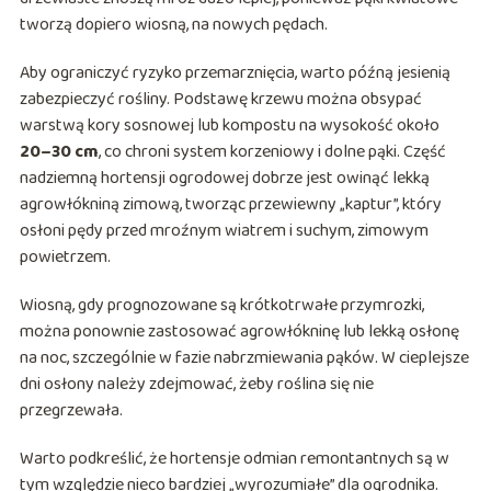
tworzą dopiero wiosną, na nowych pędach.
Aby ograniczyć ryzyko przemarznięcia, warto późną jesienią
zabezpieczyć rośliny. Podstawę krzewu można obsypać
warstwą kory sosnowej lub kompostu na wysokość około
20–30 cm
, co chroni system korzeniowy i dolne pąki. Część
nadziemną hortensji ogrodowej dobrze jest owinąć lekką
agrowłókniną zimową, tworząc przewiewny „kaptur”, który
osłoni pędy przed mroźnym wiatrem i suchym, zimowym
powietrzem.
Wiosną, gdy prognozowane są krótkotrwałe przymrozki,
można ponownie zastosować agrowłókninę lub lekką osłonę
na noc, szczególnie w fazie nabrzmiewania pąków. W cieplejsze
dni osłony należy zdejmować, żeby roślina się nie
przegrzewała.
Warto podkreślić, że hortensje odmian remontantnych są w
tym względzie nieco bardziej „wyrozumiałe” dla ogrodnika.