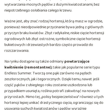
wytwarzania mocnych pędów z dużymi kwiatostanami, bez
niepotrzebnego osłabiania całego krzewu.
Ważne jest, aby znać rodzaj hortensji, którą masz w ogrodzie,
ponieważ nieodpowiednie przycinanie bywa jedną z głównych
przyczyn braku kwiatów. Zbyt radykalne, niskie cięcie hortensji
ogrodowych lub zbyt ostrożne, symboliczne cięcie hortensji
bukietowych i drzewiastych bardzo często prowadzi do
rozczarowania.
Na rynku dostępne są także odmiany
powtarzające
kwitnienie (remontantne)
, takie jak popularne serie typu
Endless Summer. Tworzą one pąki zarówno na pędach
zeszłorocznych, jak i tegorocznych. Dzięki temu, nawet jeśli
część pąków z ubiegłego roku zostanie uszkodzona lub
przypadkiem usunięta, roślina potrafi zakwitnąć na nowych
przyrostach. Mimo tej „polisy bezpieczeństwa” również u tych
hortensji lepiej unikać drastycznego cięcia, ograniczając się do
usuwania suchych kwiatostanów i pędów wyraźnie