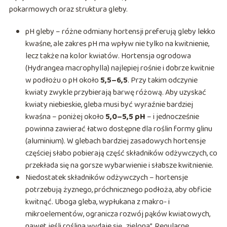
pokarmowych oraz struktura gleby.
pH gleby – różne odmiany hortensji preferują gleby lekko
kwaśne, ale zakres pH ma wpływ nie tylko na kwitnienie,
lecz także na kolor kwiatów. Hortensja ogrodowa
(Hydrangea macrophylla) najlepiej rośnie i dobrze kwitnie
w podłożu o pH około
5,5–6,5
. Przy takim odczynie
kwiaty zwykle przybierają barwę różową. Aby uzyskać
kwiaty niebieskie, gleba musi być wyraźnie bardziej
kwaśna – poniżej około
5,0–5,5 pH
– i jednocześnie
powinna zawierać łatwo dostępne dla roślin formy glinu
(aluminium). W glebach bardziej zasadowych hortensje
częściej słabo pobierają część składników odżywczych, co
przekłada się na gorsze wybarwienie i słabsze kwitnienie.
Niedostatek składników odżywczych – hortensje
potrzebują żyznego, próchnicznego podłoża, aby obficie
kwitnąć. Uboga gleba, wypłukana z makro- i
mikroelementów, ogranicza rozwój pąków kwiatowych,
nawet jeśli roślina wydaje się „zielona”. Regularne