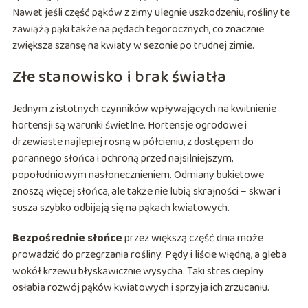
Nawet jeśli część pąków z zimy ulegnie uszkodzeniu, rośliny te
zawiążą pąki także na pędach tegorocznych, co znacznie
zwiększa szansę na kwiaty w sezonie po trudnej zimie.
Złe stanowisko i brak światła
Jednym z istotnych czynników wpływających na kwitnienie
hortensji są warunki świetlne. Hortensje ogrodowe i
drzewiaste najlepiej rosną w półcieniu, z dostępem do
porannego słońca i ochroną przed najsilniejszym,
popołudniowym nasłonecznieniem. Odmiany bukietowe
znoszą więcej słońca, ale także nie lubią skrajności – skwar i
susza szybko odbijają się na pąkach kwiatowych.
Bezpośrednie słońce
przez większą część dnia może
prowadzić do przegrzania rośliny. Pędy i liście więdną, a gleba
wokół krzewu błyskawicznie wysycha. Taki stres cieplny
osłabia rozwój pąków kwiatowych i sprzyja ich zrzucaniu.