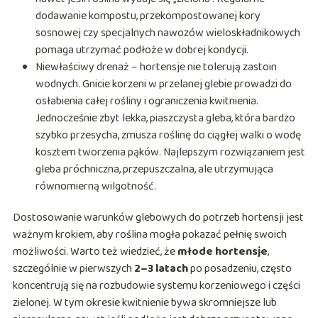
dodawanie kompostu, przekompostowanej kory
sosnowej czy specjalnych nawozów wieloskładnikowych
pomaga utrzymać podłoże w dobrej kondycji.
Niewłaściwy drenaż – hortensje nie tolerują zastoin
wodnych. Gnicie korzeni w przelanej glebie prowadzi do
osłabienia całej rośliny i ograniczenia kwitnienia.
Jednocześnie zbyt lekka, piaszczysta gleba, która bardzo
szybko przesycha, zmusza roślinę do ciągłej walki o wodę
kosztem tworzenia pąków. Najlepszym rozwiązaniem jest
gleba próchniczna, przepuszczalna, ale utrzymująca
równomierną wilgotność.
Dostosowanie warunków glebowych do potrzeb hortensji jest
ważnym krokiem, aby roślina mogła pokazać pełnię swoich
możliwości. Warto też wiedzieć, że
młode hortensje
,
szczególnie w pierwszych
2–3 latach
po posadzeniu, często
koncentrują się na rozbudowie systemu korzeniowego i części
zielonej. W tym okresie kwitnienie bywa skromniejsze lub