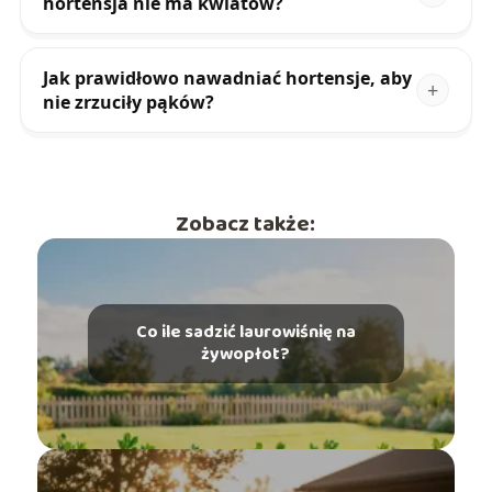
hortensja nie ma kwiatów?
Jak prawidłowo nawadniać hortensje, aby
nie zrzuciły pąków?
Zobacz także:
Co ile sadzić laurowiśnię na
żywopłot?